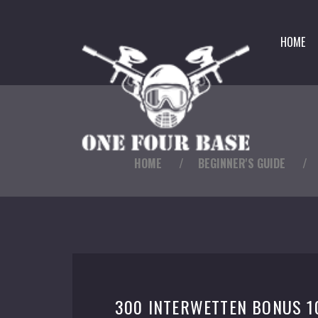
HOME
HOME
/
BEGINNER'S GUIDE
/
300 INTERWETTEN BONUS 10