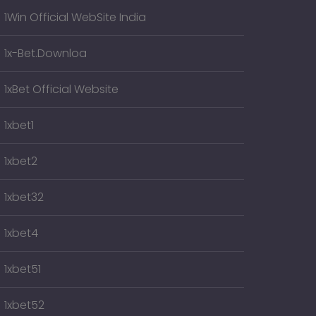
1Win Official WebSite India
1x-Bet.downloa
1xBet Official Website
1xbet1
1xbet2
1xbet32
1xbet4
1xbet51
1xbet52