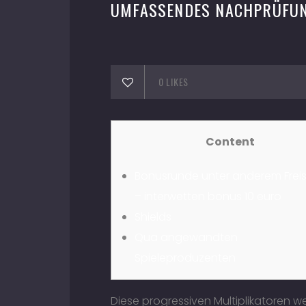
UMFASSENDES NACHPRÜFUN
October 13, 2016
0
LIKES
Content
Bonusrunde unter anderem Freis
– interwetten bonus 10 euro
Shields
Qua angewandten
Spieleproduzenten
Diese progressiven Multiplikatoren