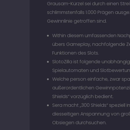
Grausam-Kürzel sei durch einen Strei
schlimmstenfalls 1.000 Prägen ausgeza
Gewinnlinie getroffen sind.
Within diesem umfassenden Nachp
übers Gameplay, nachfolgende Z
Funktionen des Slots.
SlotoZilla ist folgende unabhängi
Spielautomaten und Slotbewertu
Welche person einfache, zwar s
außerordentlichen Gewinnpotenzial
Shields“ vorzüglich bedient.
Sera macht „300 Shields“ speziell in
diesseitigen Anspannung von gro
Obsiegen durchsuchen.