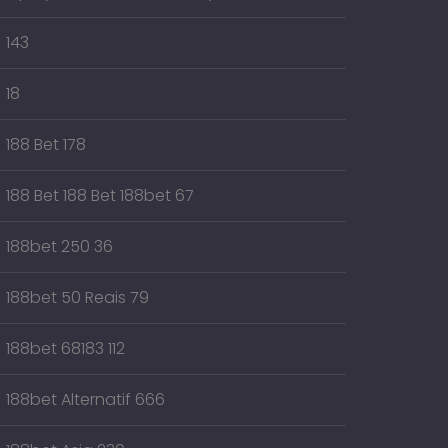
143
18
188 Bet 178
188 Bet 188 Bet 188bet 67
188bet 250 36
188bet 50 Reais 79
188bet 68183 112
188bet Alternatif 666