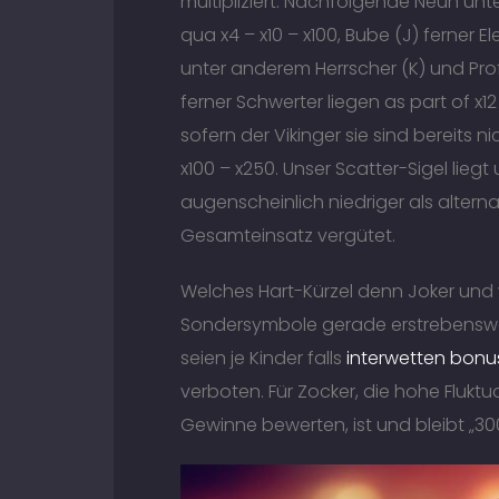
multipliziert. Nachfolgende Neun un
qua x4 – x10 – x100, Bube (J) ferner El
unter anderem Herrscher (K) und Profi
ferner Schwerter liegen as part of x
sofern der Vikinger sie sind bereits n
x100 – x250. Unser Scatter-Sigel liegt 
augenscheinlich niedriger als altern
Gesamteinsatz vergütet.
Welches Hart-Kürzel denn Joker und
Sondersymbole gerade erstrebenswer
seien je Kinder falls
interwetten bonus
verboten. Für Zocker, die hohe Fluktu
Gewinne bewerten, ist und bleibt „30