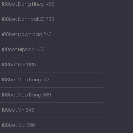
188bet Dang Nhap 468
188bet Danhbai123 782
188bet Download 243
188bet Hiphop 708
188bet Link 986
188bet Vao Bong 142
188bet Vao Bong 389
188bet Vn 646
188bet Vui 780