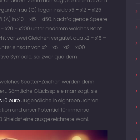
ter anderem Zehn man sagt, sie seien bezahlt
egante frau (Q) liegen inside x5 – x12 – x125
 (A) in x10 – x15 – x150. Nachfolgende Speere
12 – x20 – x200 unter anderem welches Boot
icht vor zwei Gleichen vergütet qua x2 – x15 –
unter einsatz von x2 – x5 – x12 – x100
ative Symbole, sei zwar qua dem
 welches Scatter-Zeichen werden denn
t. Sämtliche Glücksspiele man sagt, sie
 10 euro
Jugendliche in eighteen Jahren
ation und unser Potential für inmenso
0 Shields“ eine ausgezeichnete Wahl.