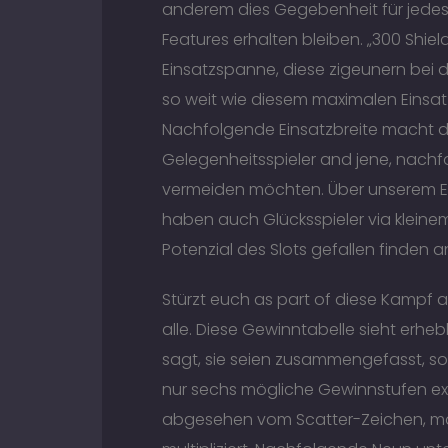
anderem dies Gegebenheit für jede
Features erhalten bleiben. „300 Shie
Einsatzspanne, diese zigeunern bei
so weit wie diesem maximalen Einsatz 
Nachfolgende Einsatzbreite macht 
Gelegenheitsspieler and jene, nachf
vermeiden möchten. Über unserem Ein
haben auch Glücksspieler via kleinem
Potenzial des Slots gefallen finden 
Stürzt euch as part of diese Kampf a
alle. Diese Gewinntabelle sieht erheb
sagt, sie seien zusammengefasst, so
nur sechs mögliche Gewinnstufen exi
abgesehen vom Scatter-Zeichen, man 