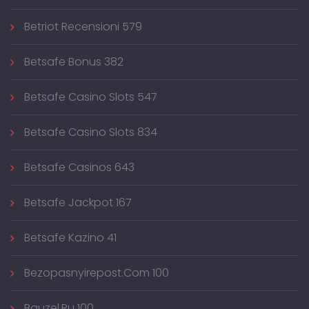
Betriot Recensioni 579
Betsafe Bonus 382
Betsafe Casino Slots 547
Betsafe Casino Slots 834
Betsafe Casinos 643
Betsafe Jackpot 167
Betsafe Kazino 41
Bezopasnyirepost.com 100
Bguzel.ru 100