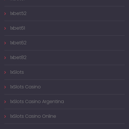
1xbet52
1xbet61
1xbet62
1xbet82
1xSlots
1xSlots Casino
1xSlots Casino Argentina
1xSlots Casino Online