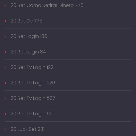
20 Bet Como Retirar Dinero 770
20 Bet De 776
20 Bet Login 186
20 Bet Login 34
20 Bet Tv Login 122
20 Bet Tv Login 226
20 Bet Tv Login 537
20 Bet Tv Login 62
20 Luck Bet 231