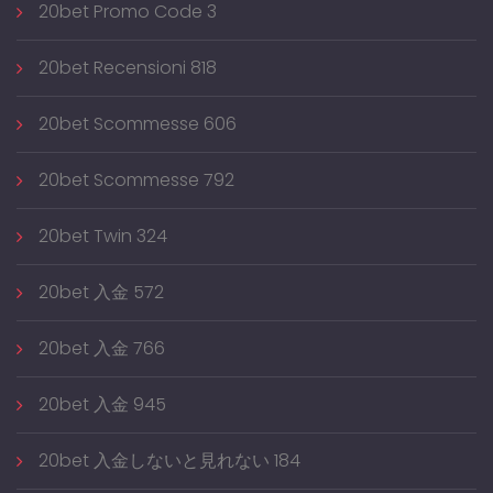
20bet Promo Code 3
20bet Recensioni 818
20bet Scommesse 606
20bet Scommesse 792
20bet Twin 324
20bet 入金 572
20bet 入金 766
20bet 入金 945
20bet 入金しないと見れない 184