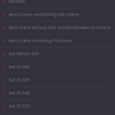
Benefits
Best Casino And Betting Site Online
Best Online Betting Sites And Bookmakers In Ghana
Best Online Gambling Platforms
Bet 188 Link 900
Bet 20 250
Bet 20 335
Bet 20 648
Bet 20 673