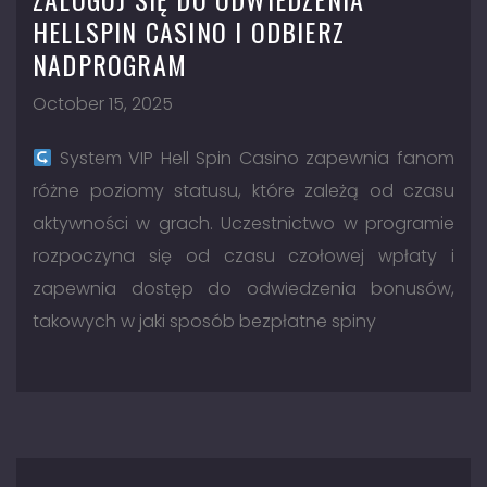
HELLSPIN CASINO I ODBIERZ
NADPROGRAM
October 15, 2025
System VIP Hell Spin Casino zapewnia fanom
różne poziomy statusu, które zależą od czasu
aktywności w grach. Uczestnictwo w programie
rozpoczyna się od czasu czołowej wpłaty i
zapewnia dostęp do odwiedzenia bonusów,
takowych w jaki sposób bezpłatne spiny