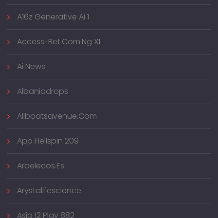
A16z Generative Ai 1
Access-Bet.com.ng X1
Ai News
Albaniadrops
Allboatsavenue.com
App Hellspin 209
Arbelecos.es
Arystalifescience
Asia 12 Play 882