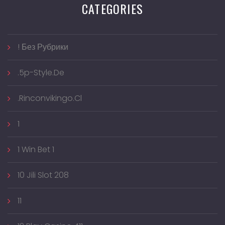
CATEGORIES
! Без Рубрики
.5p-Style.de
.rinconvikingo.cl
1
1 Win Bet 1
10 Jili Slot 208
11