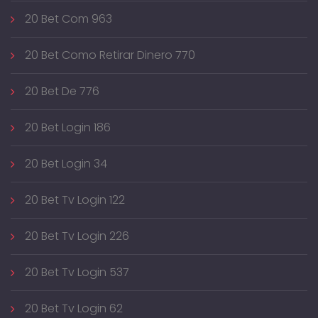
20 Bet Com 963
20 Bet Como Retirar Dinero 770
20 Bet De 776
20 Bet Login 186
20 Bet Login 34
20 Bet Tv Login 122
20 Bet Tv Login 226
20 Bet Tv Login 537
20 Bet Tv Login 62