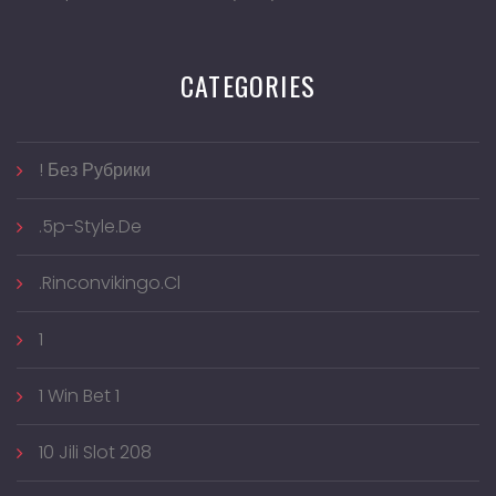
CATEGORIES
! Без Рубрики
.5p-Style.de
.rinconvikingo.cl
1
1 Win Bet 1
10 Jili Slot 208