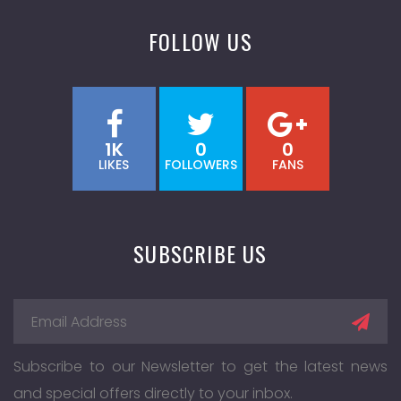
FOLLOW US
1K
0
0
LIKES
FOLLOWERS
FANS
SUBSCRIBE US
Subscribe to our Newsletter to get the latest news
and special offers directly to your inbox.