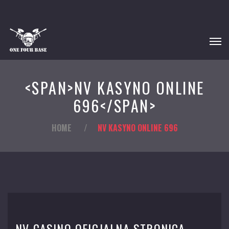
<SPAN>NV KASYNO ONLINE
696</SPAN>
HOME
/
NV KASYNO ONLINE 696
NV CASINO OFICJALNA STRONICA