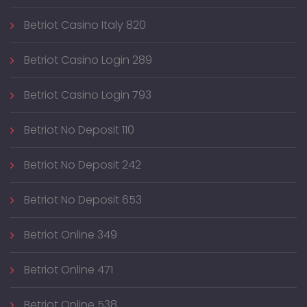
Betriot Casino Italy 820
Betriot Casino Login 289
Betriot Casino Login 793
Betriot No Deposit 110
Betriot No Deposit 242
Betriot No Deposit 653
Betriot Online 349
Betriot Online 471
Betriot Online 538