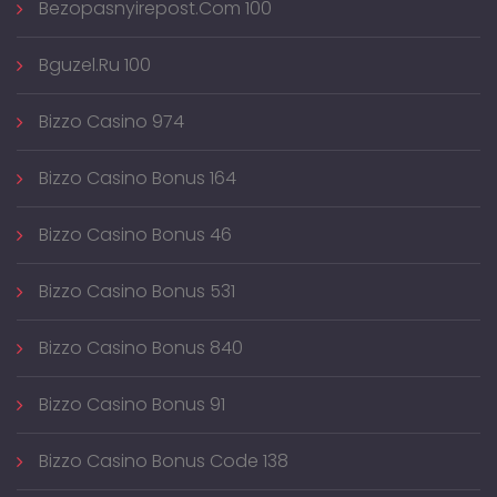
Bezopasnyirepost.com 100
Bguzel.ru 100
Bizzo Casino 974
Bizzo Casino Bonus 164
Bizzo Casino Bonus 46
Bizzo Casino Bonus 531
Bizzo Casino Bonus 840
Bizzo Casino Bonus 91
Bizzo Casino Bonus Code 138