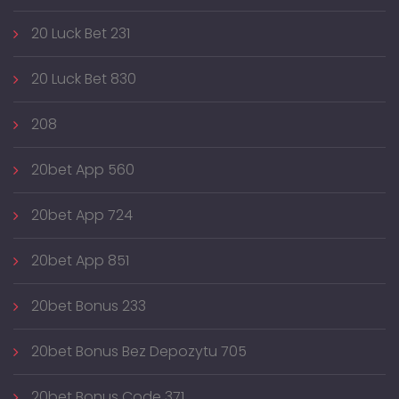
20 Luck Bet 231
20 Luck Bet 830
208
20bet App 560
20bet App 724
20bet App 851
20bet Bonus 233
20bet Bonus Bez Depozytu 705
20bet Bonus Code 371