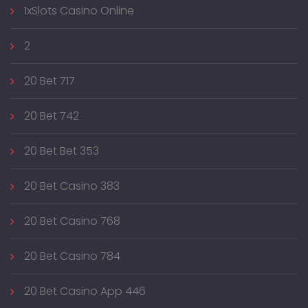
1xSlots Casino Online
2
20 Bet 717
20 Bet 742
20 Bet Bet 353
20 Bet Casino 383
20 Bet Casino 768
20 Bet Casino 784
20 Bet Casino App 446