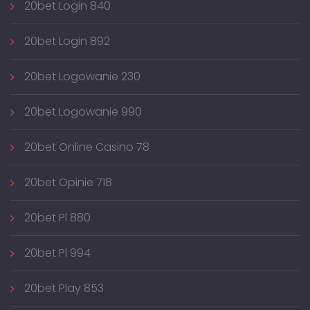
20bet Login 840
20bet Login 892
20bet Logowanie 230
20bet Logowanie 990
20bet Online Casino 78
20bet Opinie 718
20bet Pl 880
20bet Pl 994
20bet Play 853