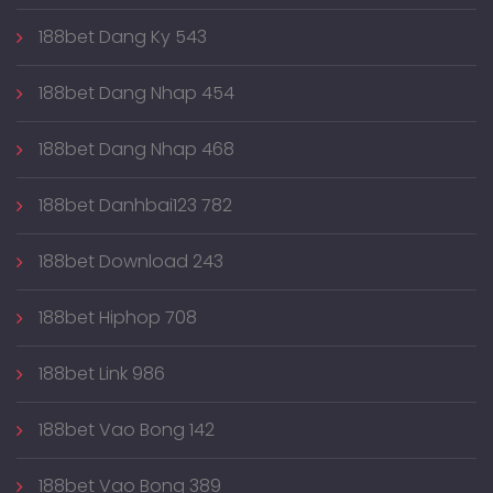
188bet Dang Ky 543
188bet Dang Nhap 454
188bet Dang Nhap 468
188bet Danhbai123 782
188bet Download 243
188bet Hiphop 708
188bet Link 986
188bet Vao Bong 142
188bet Vao Bong 389