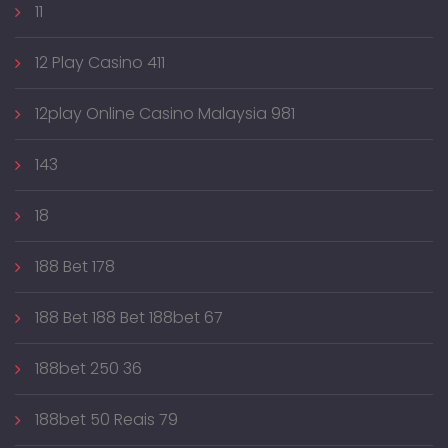
11
12 Play Casino 411
12play Online Casino Malaysia 981
143
18
188 Bet 178
188 Bet 188 Bet 188bet 67
188bet 250 36
188bet 50 Reais 79