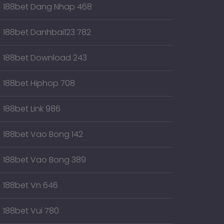
188bet Dang Nhap 468
188bet Danhbai123 782
188bet Download 243
188bet Hiphop 708
188bet Link 986
188bet Vao Bong 142
188bet Vao Bong 389
188bet Vn 646
188bet Vui 780