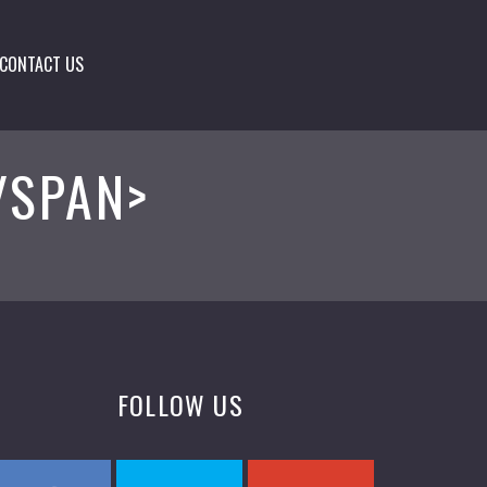
CONTACT US
/SPAN>
FOLLOW US