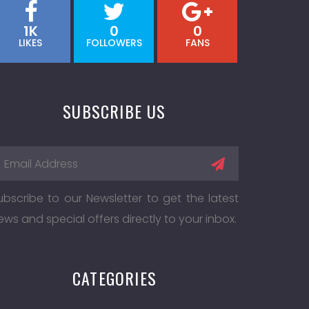
1K
0
0
LIKES
FOLLOWERS
FANS
SUBSCRIBE US
ubscribe to our Newsletter to get the latest
ews and special offers directly to your inbox.
CATEGORIES