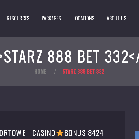
RESOURCES
PACKAGES
LOCATIONS
ABOUT US
>STARZ 888 BET 332<
HOME
/
STARZ 888 BET 332
ORTOWE I CASINO
BONUS 8424