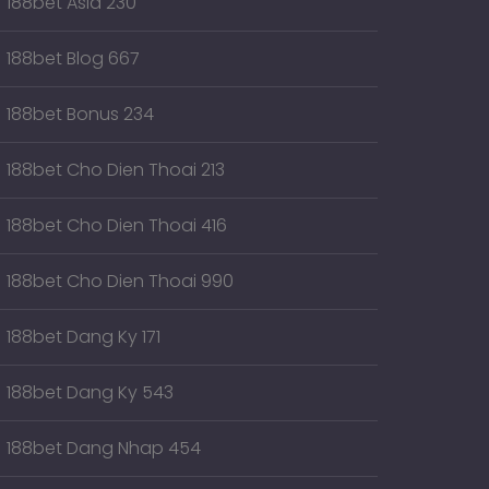
188bet Asia 230
188bet Blog 667
188bet Bonus 234
188bet Cho Dien Thoai 213
188bet Cho Dien Thoai 416
188bet Cho Dien Thoai 990
188bet Dang Ky 171
188bet Dang Ky 543
188bet Dang Nhap 454