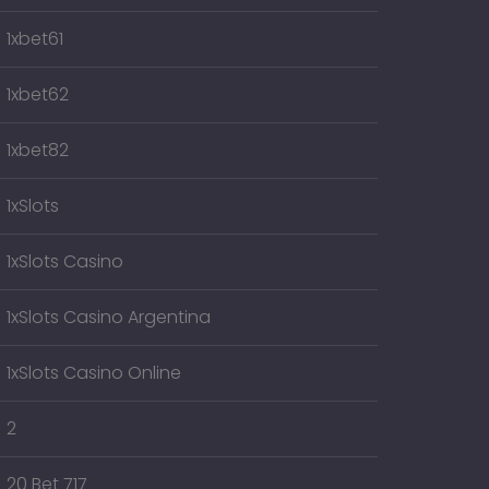
1xbet61
1xbet62
1xbet82
1xSlots
1xSlots Casino
1xSlots Casino Argentina
1xSlots Casino Online
2
20 Bet 717