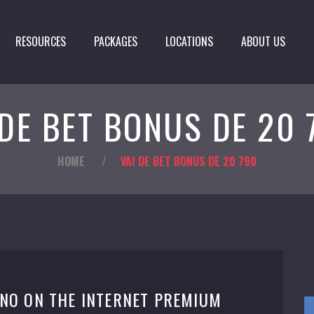
RESOURCES
PACKAGES
LOCATIONS
ABOUT US
 DE BET BONUS DE 20 
HOME
/
VAI DE BET BONUS DE 20 790
INO ON THE INTERNET PREMIUM