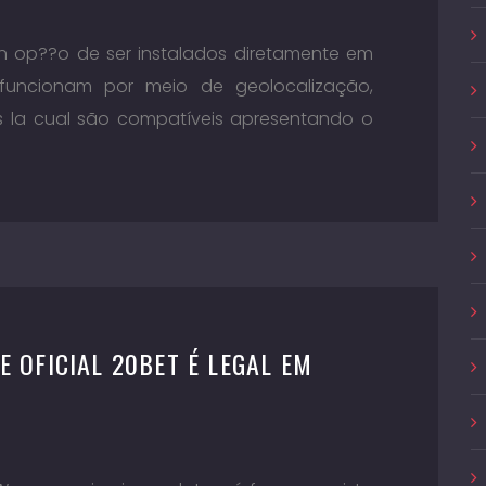
an op??o de ser instalados diretamente em
funcionam por meio de geolocalização,
os la cual são compatíveis apresentando o
E OFICIAL 20BET É LEGAL EM