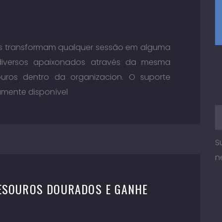
iais transformam qualquer sessão em alguma
iversos apaixonados através da mesma
ouros dentro da organizacion. O suporte
amente disponível
S
n
ESOUROS DOURADOS E GANHE