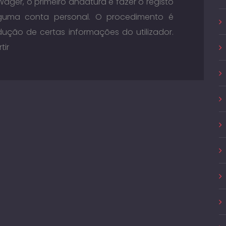
ager, o primeiro andatura é fazer o registo
lguma conta personal. O procedimento é
ução de certas informações do utilizador.
tir