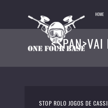
HOME
<SPAN>VAI
STOP ROLO JOGOS DE CASS