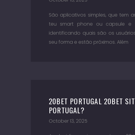
São aplicativos simples, que tem 
teu smart phone ou capsule e 
identificando quais são os usuári
seu forma e estão próximos. Além
20BET PORTUGAL 20BET SIT
PORTUGAL?
October 13, 2025