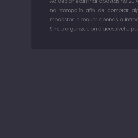
Ao decidir examinar apostas na 20 W
na trampolín afin de comprar a
modestos e requer apenas a introd
Sim, a organizacion é acessível a par