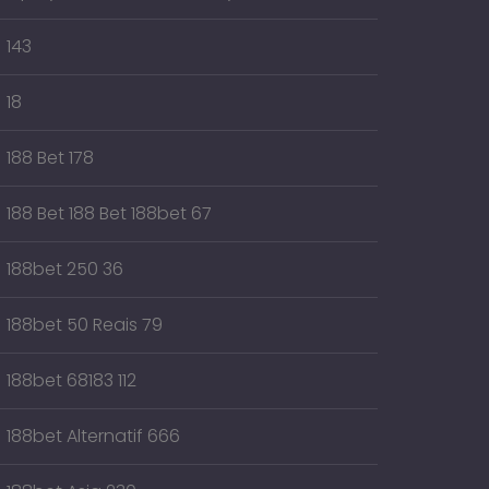
143
18
188 Bet 178
188 Bet 188 Bet 188bet 67
188bet 250 36
188bet 50 Reais 79
188bet 68183 112
188bet Alternatif 666