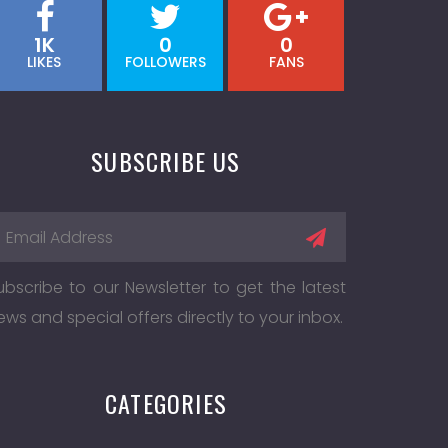
1K
0
0
LIKES
FOLLOWERS
FANS
SUBSCRIBE US
ubscribe to our Newsletter to get the latest
ews and special offers directly to your inbox.
CATEGORIES