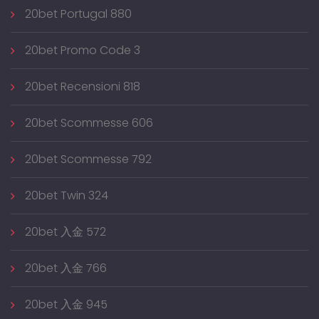
20bet Portugal 880
20bet Promo Code 3
20bet Recensioni 818
20bet Scommesse 606
20bet Scommesse 792
20bet Twin 324
20bet 入金 572
20bet 入金 766
20bet 入金 945