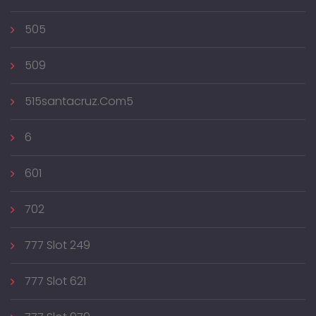
505
509
515santacruz.com5
6
601
702
777 Slot 249
777 Slot 621