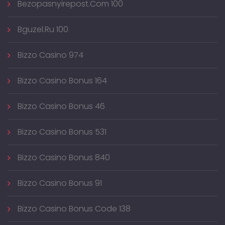
Bezopasnyirepost.com 100
Bguzel.ru 100
Bizzo Casino 974
Bizzo Casino Bonus 164
Bizzo Casino Bonus 46
Bizzo Casino Bonus 531
Bizzo Casino Bonus 840
Bizzo Casino Bonus 91
Bizzo Casino Bonus Code 138