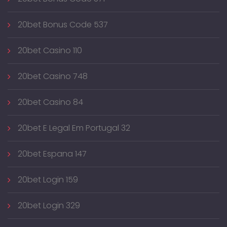
20bet Bonus Code 537
20bet Casino 110
20bet Casino 748
20bet Casino 84
20bet E Legal Em Portugal 32
20bet Espana 147
20bet Login 159
20bet Login 329