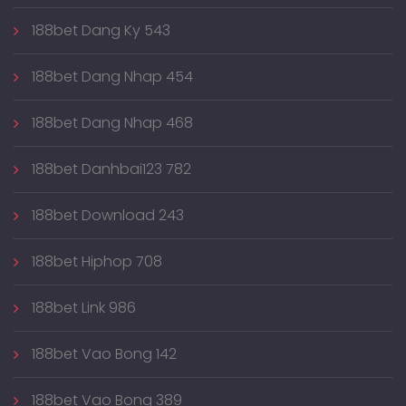
188bet Dang Ky 543
188bet Dang Nhap 454
188bet Dang Nhap 468
188bet Danhbai123 782
188bet Download 243
188bet Hiphop 708
188bet Link 986
188bet Vao Bong 142
188bet Vao Bong 389