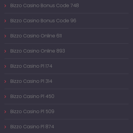
Bizzo Casino Bonus Code 748
Bizzo Casino Bonus Code 96
Bizzo Casino Online 611
Bizzo Casino Online 893
Bizzo Casino Pl 174
Bizzo Casino Pl 314
Bizzo Casino Pl 450
Bizzo Casino Pl 509
Bizzo Casino Pl 874