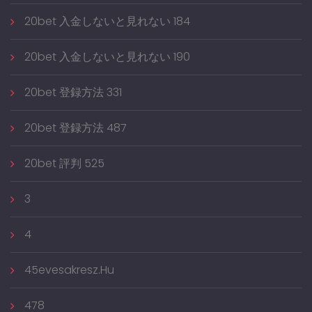
20bet 入金しないと見れない 184
20bet 入金しないと見れない 190
20bet 登録方法 331
20bet 登録方法 487
20bet 評判 525
3
4
45evesakresz.hu
478