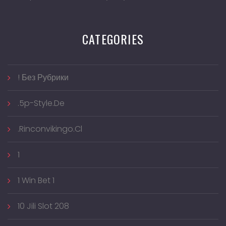
CATEGORIES
! Без Рубрики
.5p-Style.de
.rinconvikingo.cl
1
1 Win Bet 1
10 Jili Slot 208