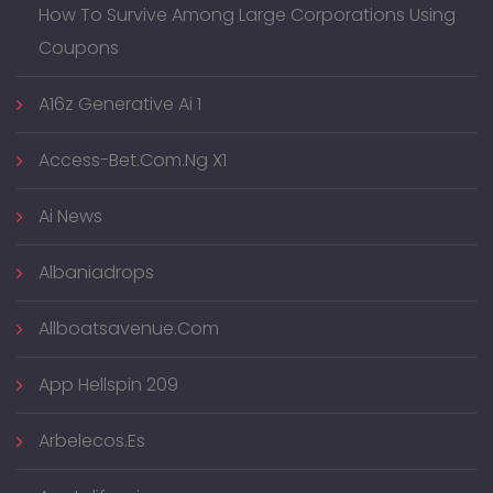
How To Survive Among Large Corporations Using
Coupons
A16z Generative Ai 1
Access-Bet.com.ng X1
Ai News
Albaniadrops
Allboatsavenue.com
App Hellspin 209
Arbelecos.es