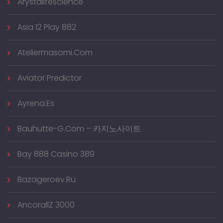
Arystalifescience
Asia 12 Play 882
Ateliermasomi.com
Aviator Predictor
Ayrena.es
Bauhutte-G.com – 카지노사이트
Bay 888 Casino 389
Bazageroev.ru
AncorallZ 3000