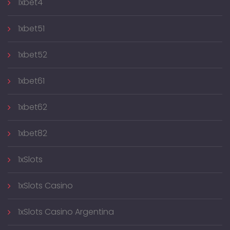
1xbet4
1xbet51
1xbet52
1xbet61
1xbet62
1xbet82
1xSlots
1xSlots Casino
1xSlots Casino Argentina