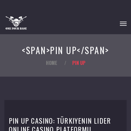
<SPAN>PIN UP</SPAN>
HOME
/
PIN UP
PIN UP CASINO: TÜRKIYENIN LIDER
ONLINE CASINO PLATFORMU