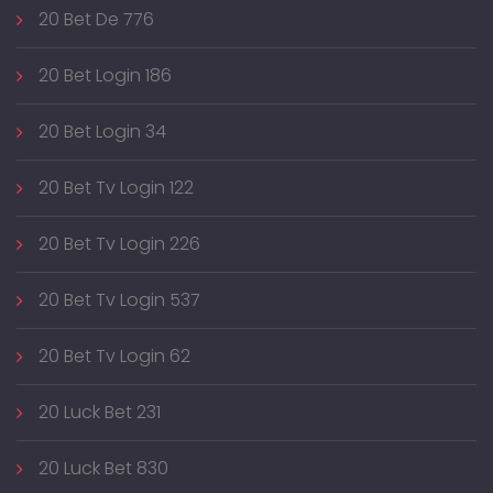
20 Bet De 776
20 Bet Login 186
20 Bet Login 34
20 Bet Tv Login 122
20 Bet Tv Login 226
20 Bet Tv Login 537
20 Bet Tv Login 62
20 Luck Bet 231
20 Luck Bet 830