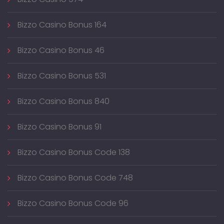
Bizzo Casino Bonus 164
Bizzo Casino Bonus 46
Bizzo Casino Bonus 531
Bizzo Casino Bonus 840
Bizzo Casino Bonus 91
Bizzo Casino Bonus Code 138
Bizzo Casino Bonus Code 748
Bizzo Casino Bonus Code 96