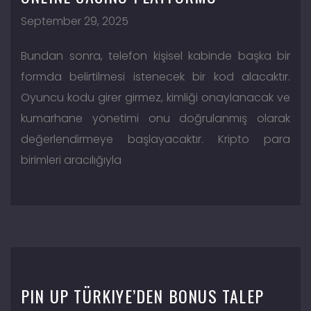
September 29, 2025
Bundan sonra, telefon kişisel kabinde başka bir
formda belirtilmesi istenecek bir kod alacaktır.
Oyuncu kodu girer girmez, kimliği onaylanacak ve
kumarhane yönetimi onu doğrulanmış olarak
değerlendirmeye başlayacaktır. Kripto para
birimleri aracılığıyla
PIN UP TÜRKIYE’DEN BONUS TALEP