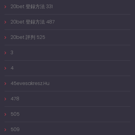
20bet 登録方法 331
20bet 登録方法 487
20bet 評判 525
3
4
45evesakresz.hu
478
505
509