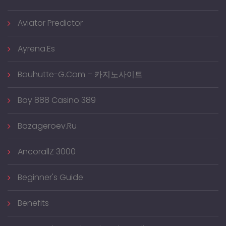
Aviator Predictor
Ayrena.es
Bauhutte-G.com – 카지노사이트
Bay 888 Casino 389
Bazageroev.ru
AncorallZ 3000
Beginner's Guide
Benefits