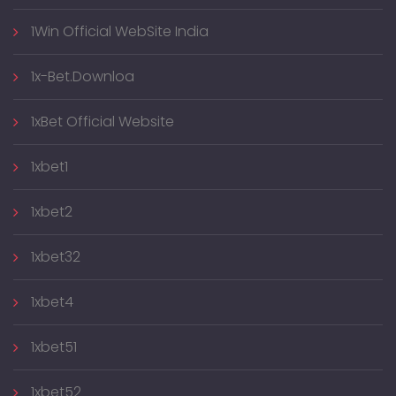
1Win Official WebSite India
1x-Bet.downloa
1xBet Official Website
1xbet1
1xbet2
1xbet32
1xbet4
1xbet51
1xbet52