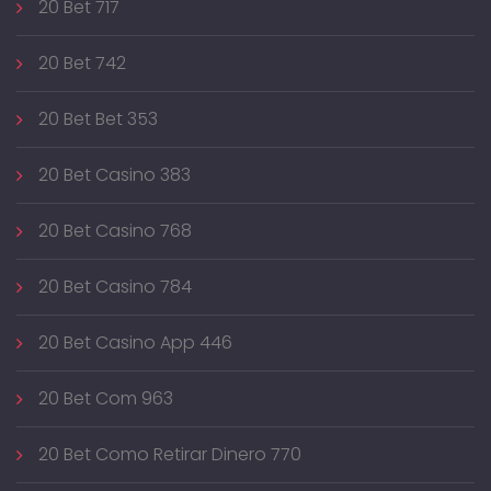
20 Bet 717
20 Bet 742
20 Bet Bet 353
20 Bet Casino 383
20 Bet Casino 768
20 Bet Casino 784
20 Bet Casino App 446
20 Bet Com 963
20 Bet Como Retirar Dinero 770