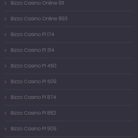
Bizzo Casino Online 611
Bizzo Casino Online 893
Bizzo Casino Pl 174
Bizzo Casino Pl 314
Bizzo Casino Pl 450
Bizzo Casino Pl 509
Bizzo Casino Pl 874
Bizzo Casino Pl 882
Bizzo Casino Pl 909