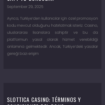
September 29, 2025
Ayrıca, Türkiye’den kullanıcılar için özel promosyon
kodu mevcut olduğunu hatırlatmak isteriz. Casino,
uluslararası lisanslara sahiptir ve bu da
platformun yasal olarak hizmet verebildiği
anlamına gelmektedir. Ancak, Türkiye’deki yasalar
gereği bazı erişim
SLOTTICA CASINO: TÉRMINOS Y