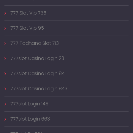
777 Slot Vip 735
777 Slot Vip 95
777 Tadhana Slot 713
777slot Casino Login 23
777slot Casino Login 84
777slot Casino Login 843
777slot Login 145
777slot Login 663