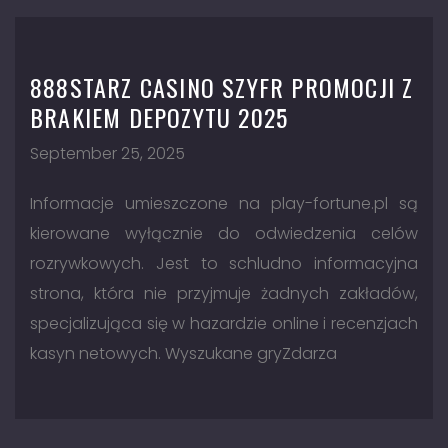
888STARZ CASINO SZYFR PROMOCJI Z
BRAKIEM DEPOZYTU 2025
September 25, 2025
Informacje umieszczone na play-fortune.pl są
kierowane wyłącznie do odwiedzenia celów
rozrywkowych. Jest to schludno informacyjna
strona, która nie przyjmuje żadnych zakładów,
specjalizująca się w hazardzie online i recenzjach
kasyn netowych. Wyszukane gryZdarza