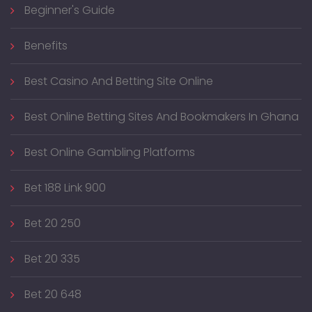
Beginner's Guide
Benefits
Best Casino And Betting Site Online
Best Online Betting Sites And Bookmakers In Ghana
Best Online Gambling Platforms
Bet 188 Link 900
Bet 20 250
Bet 20 335
Bet 20 648