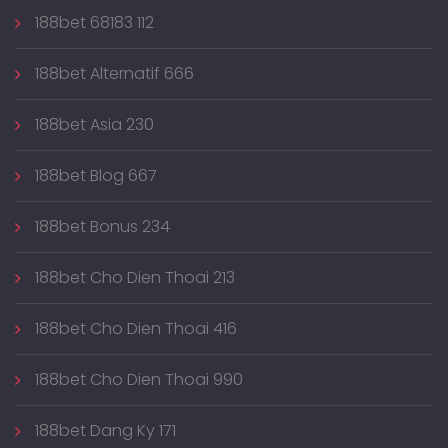
188bet 68183 112
188bet Alternatif 666
188bet Asia 230
188bet Blog 667
188bet Bonus 234
188bet Cho Dien Thoai 213
188bet Cho Dien Thoai 416
188bet Cho Dien Thoai 990
188bet Dang Ky 171