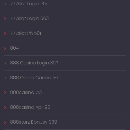
777slot Login 145
777slot Login 663
777slot Ph 501
804
888 Casino Login 307
888 Online Casino 181
888casino 713
888casino Apk 92
888starz Bonusy 939