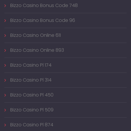
Bizzo Casino Bonus Code 748
Bizzo Casino Bonus Code 96
Bizzo Casino Online 611
Bizzo Casino Online 893
Bizzo Casino Pl 174
Bizzo Casino Pl 314
Bizzo Casino Pl 450
Bizzo Casino Pl 509
Bizzo Casino Pl 874