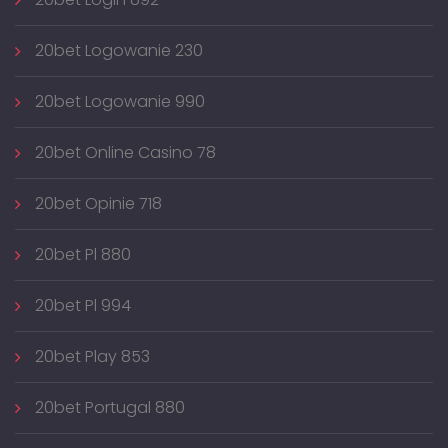
20bet Logowanie 230
20bet Logowanie 990
20bet Online Casino 78
20bet Opinie 718
20bet Pl 880
20bet Pl 994
20bet Play 853
20bet Portugal 880