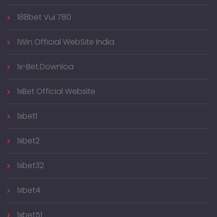
188bet Vui 780
1Win Official WebSite India
1x-Bet.downloa
1xBet Official Website
1xbet1
1xbet2
1xbet32
1xbet4
1xbet51