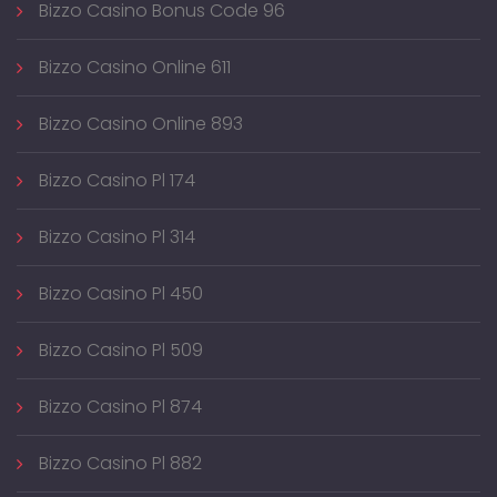
Bizzo Casino Bonus Code 96
Bizzo Casino Online 611
Bizzo Casino Online 893
Bizzo Casino Pl 174
Bizzo Casino Pl 314
Bizzo Casino Pl 450
Bizzo Casino Pl 509
Bizzo Casino Pl 874
Bizzo Casino Pl 882