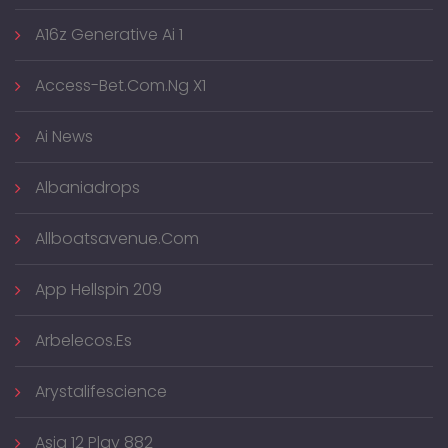
A16z Generative Ai 1
Access-Bet.com.ng X1
Ai News
Albaniadrops
Allboatsavenue.com
App Hellspin 209
Arbelecos.es
Arystalifescience
Asia 12 Play 882