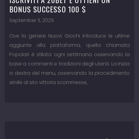
BONUS SUCCESSO 100 $
September 11, 2025
Ove la genere Nuovi Giochi introduce le ultime
aggiunte alla piattaforma, quella chiamata
Popolari è stilata ogni settimana osservando la
base a commenti e tradizioni degli utenti. La inizia
a destra del menu, osservando la procedimento
simile al sito vittoria scommesse,