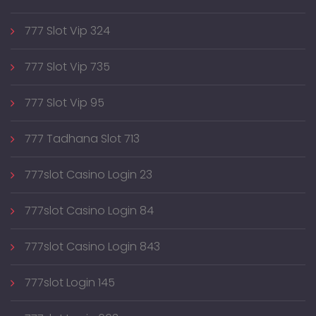
777 Slot Vip 324
777 Slot Vip 735
777 Slot Vip 95
777 Tadhana Slot 713
777slot Casino Login 23
777slot Casino Login 84
777slot Casino Login 843
777slot Login 145