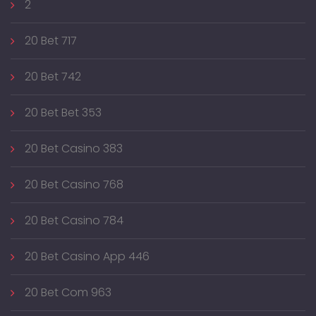
2
20 Bet 717
20 Bet 742
20 Bet Bet 353
20 Bet Casino 383
20 Bet Casino 768
20 Bet Casino 784
20 Bet Casino App 446
20 Bet Com 963