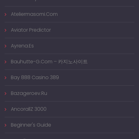
Ateliermasomi.com
Aviator Predictor
Ayrena.es
Bauhutte-G.com – 카지노사이트
Bay 888 Casino 389
Bazageroev.ru
AncorallZ 3000
Beginner's Guide