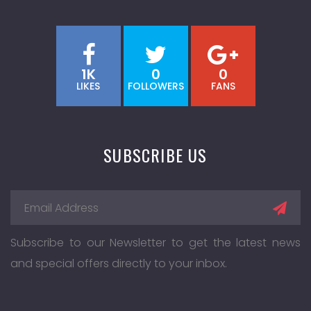
1K
0
0
LIKES
FOLLOWERS
FANS
SUBSCRIBE US
Subscribe to our Newsletter to get the latest news
and special offers directly to your inbox.