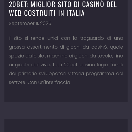
20BET: MIGLIOR SITO DI CASINÒ DEL
WEB COSTRUITI IN ITALIA
September 11, 2025
Il sito si rende unici con lo traguardo di una
grossa assortimento di giochi da casinò, quale
spazia dalle slot machine ai giochi da tavolo, fino
ai giochi dal vivo, tutti 20bet casino login forniti
dai primarie sviluppatori vittoria programma del
settore. Con un'interfaccia