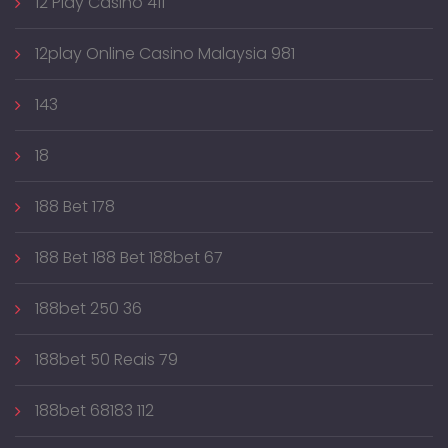
12 Play Casino 411
12play Online Casino Malaysia 981
143
18
188 Bet 178
188 Bet 188 Bet 188bet 67
188bet 250 36
188bet 50 Reais 79
188bet 68183 112