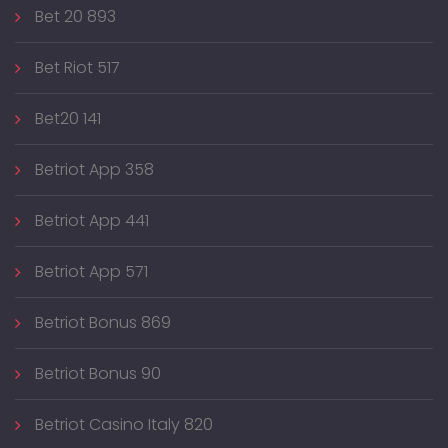
Bet 20 893
Bet Riot 517
Bet20 141
Betriot App 358
Betriot App 441
Betriot App 571
Betriot Bonus 869
Betriot Bonus 90
Betriot Casino Italy 820