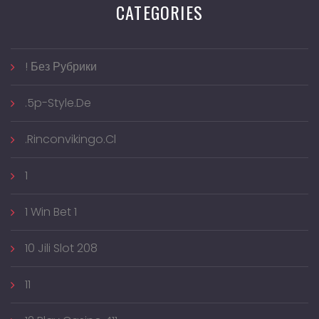
CATEGORIES
! Без Рубрики
.5p-Style.de
.rinconvikingo.cl
1
1 Win Bet 1
10 Jili Slot 208
11