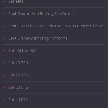
Benefits
Best Casino And Betting Site Online
Best Online Betting Sites And Bookmakers In Ghana
Best Online Gambling Platforms
Bet 188 Link 900
Bet 20 250
Bet 20 335
Bet 20 648
Bet 20 673