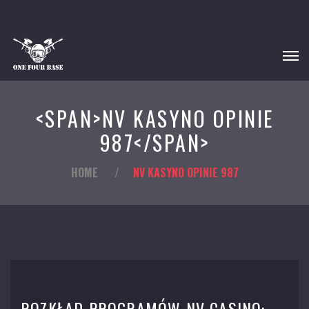
<SPAN>NV KASYNO OPINIE
987</SPAN>
HOME
/
NV KASYNO OPINIE 987
ROZKŁAD PROGRAMÓW NV CASINO: