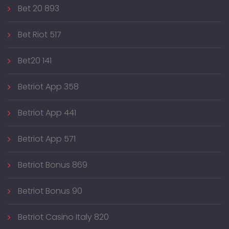
Bet 20 893
Bet Riot 517
Bet20 141
Betriot App 358
Betriot App 441
Betriot App 571
Betriot Bonus 869
Betriot Bonus 90
Betriot Casino Italy 820