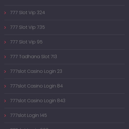
777 Slot Vip 324
777 Slot Vip 735
777 Slot Vip 95
777 Tadhana Slot 713
777slot Casino Login 23
777slot Casino Login 84
777slot Casino Login 843
777slot Login 145