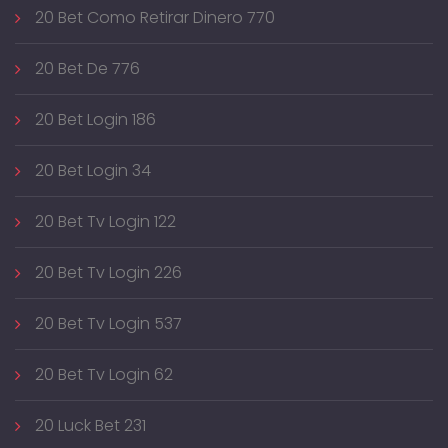
20 Bet Como Retirar Dinero 770
20 Bet De 776
20 Bet Login 186
20 Bet Login 34
20 Bet Tv Login 122
20 Bet Tv Login 226
20 Bet Tv Login 537
20 Bet Tv Login 62
20 Luck Bet 231