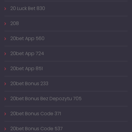
20 Luck Bet 830
208
20bet App 560
20bet App 724
20bet App 851
20bet Bonus 233
20bet Bonus Bez Depozytu 705
20bet Bonus Code 371
20bet Bonus Code 537