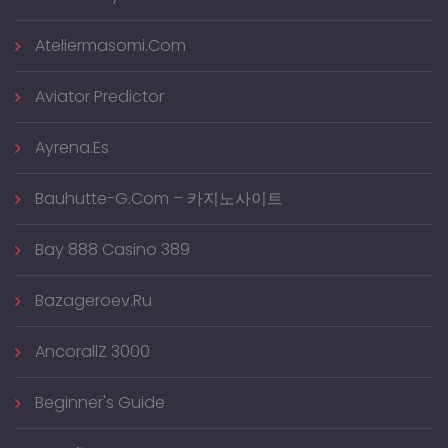
Ateliermasomi.com
Aviator Predictor
Ayrena.es
Bauhutte-G.com – 카지노사이트
Bay 888 Casino 389
Bazageroev.ru
AncorallZ 3000
Beginner's Guide