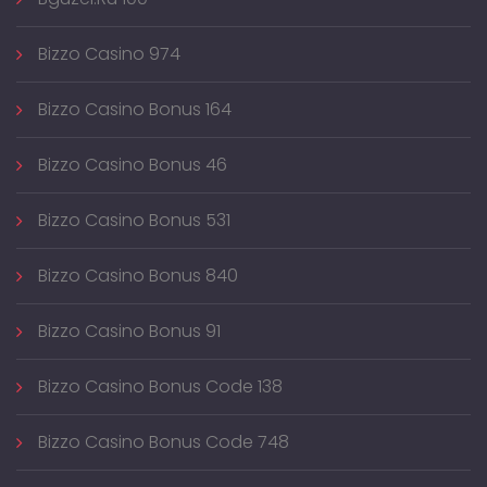
Bizzo Casino 974
Bizzo Casino Bonus 164
Bizzo Casino Bonus 46
Bizzo Casino Bonus 531
Bizzo Casino Bonus 840
Bizzo Casino Bonus 91
Bizzo Casino Bonus Code 138
Bizzo Casino Bonus Code 748