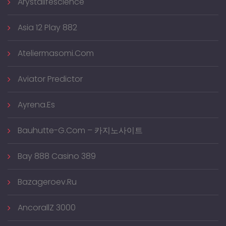
Arystalifescience
Asia 12 Play 882
Ateliermasomi.com
Aviator Predictor
Ayrena.es
Bauhutte-G.com – 카지노사이트
Bay 888 Casino 389
Bazageroev.ru
AncorallZ 3000