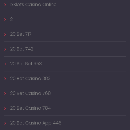
1xSlots Casino Online
2
20 Bet 717
20 Bet 742
20 Bet Bet 353
20 Bet Casino 383
20 Bet Casino 768
20 Bet Casino 784
20 Bet Casino App 446