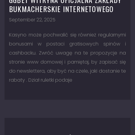
BUKMACHERSKIE INTERNETOWEGO
September 22, 2025
Kasyno może pochwalić się również regularnymi
bonusami w postaci gratisowych spinów i
cashbacku. Zwróć uwagę na te propozycje na
stronie www domowej i pamiętaj, by zapisać się
do newslettera, aby być na czele, jaki dostanie te
rabaty . Dział ruletki podaje