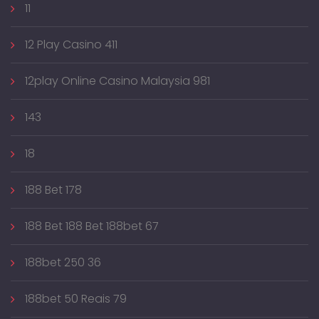
11
12 Play Casino 411
12play Online Casino Malaysia 981
143
18
188 Bet 178
188 Bet 188 Bet 188bet 67
188bet 250 36
188bet 50 Reais 79