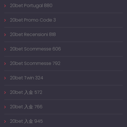
20bet Portugal 880
20bet Promo Code 3
20bet Recensioni 818
20bet Scommesse 606
20bet Scommesse 792
20bet Twin 324
20bet 入金 572
20bet 入金 766
20bet 入金 945