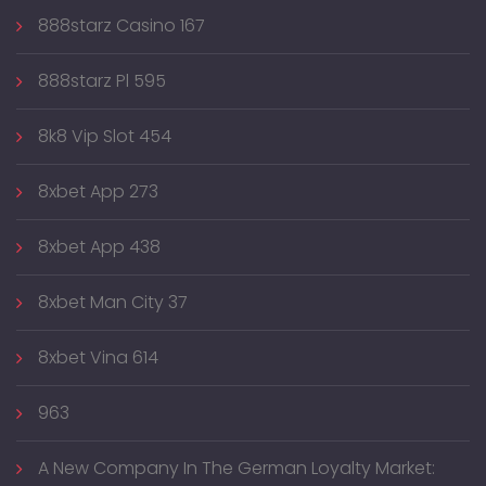
888starz Casino 167
888starz Pl 595
8k8 Vip Slot 454
8xbet App 273
8xbet App 438
8xbet Man City 37
8xbet Vina 614
963
A New Company In The German Loyalty Market: