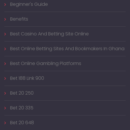
Beginner's Guide
Benefits
Best Casino And Betting Site Online
Best Online Betting Sites And Bookmakers In Ghana
Best Online Gambling Platforms
Bet 188 Link 900
Bet 20 250
Bet 20 335
Bet 20 648