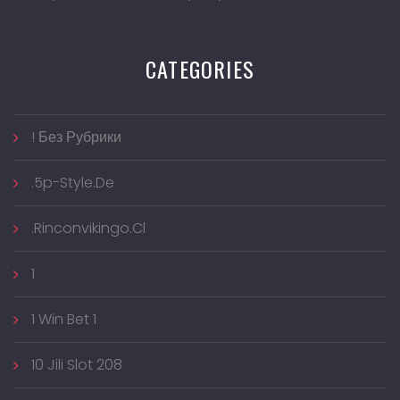
CATEGORIES
! Без Рубрики
.5p-Style.de
.rinconvikingo.cl
1
1 Win Bet 1
10 Jili Slot 208