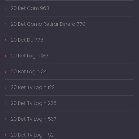
20 Bet Com 963
20 Bet Como Retirar Dinero 770
20 Bet De 776
20 Bet Login 186
20 Bet Login 34
20 Bet Tv Login 122
20 Bet Tv Login 226
20 Bet Tv Login 537
20 Bet Tv Login 62