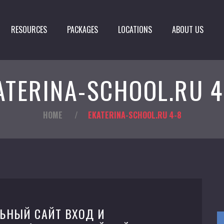
RESOURCES
PACKAGES
LOCATIONS
ABOUT US
ATERINA-SCHOOL.RU 4
HOME
/
EKATERINA-SCHOOL.RU 4-8
ЛЬНЫЙ САЙТ ВХОД И