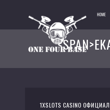
HOME
<SPAN>EK
1XSLOTS CASINO ОФИЦИА