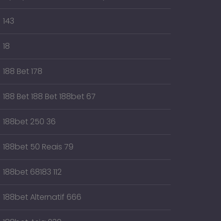
143
18
188 Bet 178
188 Bet 188 Bet 188bet 67
188bet 250 36
188bet 50 Reais 79
188bet 68183 112
188bet Alternatif 666