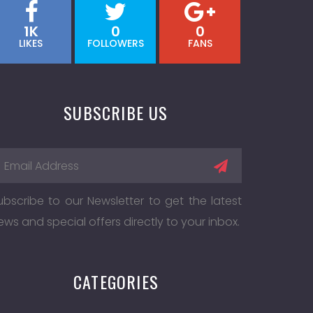
1K
0
0
LIKES
FOLLOWERS
FANS
SUBSCRIBE US
ubscribe to our Newsletter to get the latest
ews and special offers directly to your inbox.
CATEGORIES