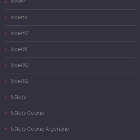
1xbet4
1xbet51
1xbet52
1xbet61
1xbet62
1xbet82
1xSlots
1xSlots Casino
1xSlots Casino Argentina