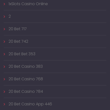
1xSlots Casino Online
2
20 Bet 717
20 Bet 742
20 Bet Bet 353
20 Bet Casino 383
20 Bet Casino 768
20 Bet Casino 784
20 Bet Casino App 446