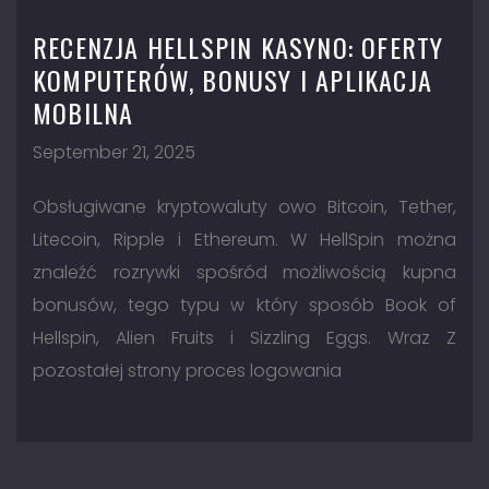
RECENZJA HELLSPIN KASYNO: OFERTY
KOMPUTERÓW, BONUSY I APLIKACJA
MOBILNA
September 21, 2025
Obsługiwane kryptowaluty owo Bitcoin, Tether,
Litecoin, Ripple i Ethereum. W HellSpin można
znaleźć rozrywki spośród możliwością kupna
bonusów, tego typu w który sposób Book of
Hellspin, Alien Fruits i Sizzling Eggs. Wraz Z
pozostałej strony proces logowania