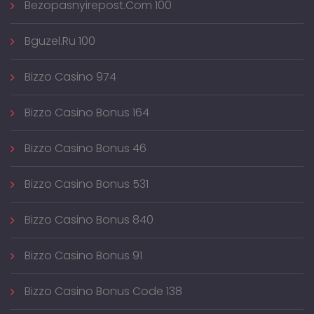
Bezopasnyirepost.com 100
Bguzel.ru 100
Bizzo Casino 974
Bizzo Casino Bonus 164
Bizzo Casino Bonus 46
Bizzo Casino Bonus 531
Bizzo Casino Bonus 840
Bizzo Casino Bonus 91
Bizzo Casino Bonus Code 138