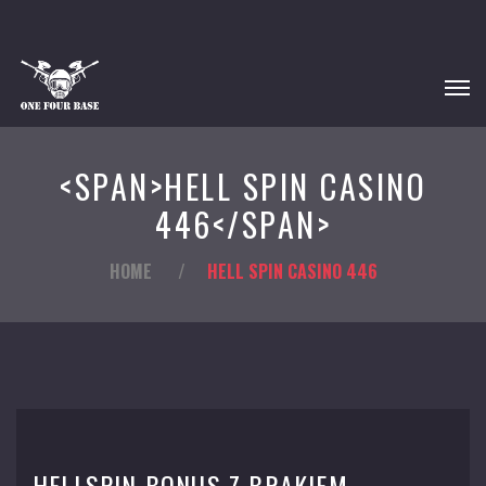
<SPAN>HELL SPIN CASINO
446</SPAN>
HOME
/
HELL SPIN CASINO 446
HELLSPIN BONUS Z BRAKIEM