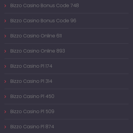
Bizzo Casino Bonus Code 748
Bizzo Casino Bonus Code 96
Bizzo Casino Online 611
Bizzo Casino Online 893
Bizzo Casino Pl 174
Bizzo Casino Pl 314
Bizzo Casino Pl 450
Bizzo Casino Pl 509
Bizzo Casino Pl 874