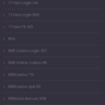
777slot Login 145
777slot Login 663
777slot Ph 501
804
888 Casino Login 307
888 Online Casino 181
888casino 713
888casino Apk 92
888starz Bonusy 939