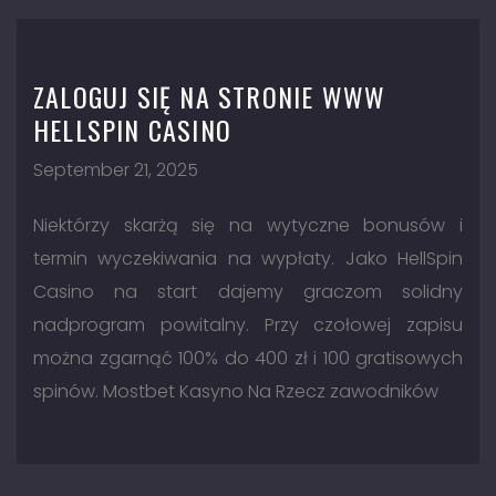
ZALOGUJ SIĘ NA STRONIE WWW
HELLSPIN CASINO
September 21, 2025
Niektórzy skarżą się na wytyczne bonusów i
termin wyczekiwania na wypłaty. Jako HellSpin
Casino na start dajemy graczom solidny
nadprogram powitalny. Przy czołowej zapisu
można zgarnąć 100% do 400 zł i 100 gratisowych
spinów. Mostbet Kasyno Na Rzecz zawodników