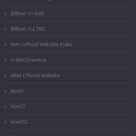
188bet Vn 646
188bet Vui 780
1Win Official WebSite India
1x-Bet.downloa
1xBet Official Website
1xbet1
1xbet2
1xbet32