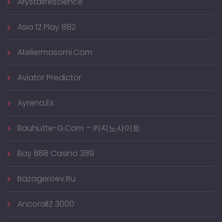
Arystalifescience
Asia 12 Play 882
Ateliermasomi.com
Aviator Predictor
Ayrena.es
Bauhutte-G.com – 카지노사이트
Bay 888 Casino 389
Bazageroev.ru
AncorallZ 3000