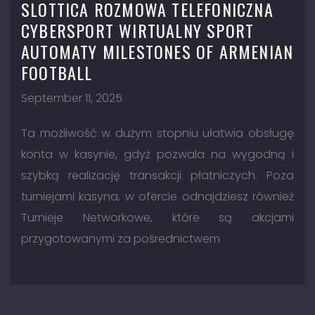
SLOTTICA ROZMOWA TELEFONICZNA
CYBERSPORT WIRTUALNY SPORT
AUTOMATY MILESTONES OF ARMENIAN
FOOTBALL
September 11, 2025
Ta możliwość w dużym stopniu ułatwia obsługę
konta w kasynie, gdyż pozwala na wygodną i
szybką realizację transakcji płatniczych. Poza
turniejami kasyna, w ofercie odnajdziesz również
Turnieje Networkowe, które są akcjami
przygotowanymi za pośrednictwem