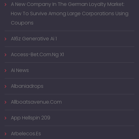
A New Company In The German Loyalty Market:
How To Survive Among Large Corporations Using
Coupons
A16z Generative Ai 1
Access-Bet.com.ng X1
Ai News
Albaniadrops
Allboatsavenue.com
App Hellspin 209
Arbelecos.es