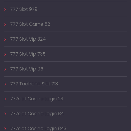
777 Slot 979
777 Slot Game 62
777 Slot Vip 324
777 Slot Vip 735
777 Slot Vip 95
777 Tadhana Slot 713
777slot Casino Login 23
777slot Casino Login 84
777slot Casino Login 843