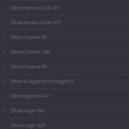
20bet Bonus Code 371
20bet Bonus Code 537
20bet Casino 110
20bet Casino 748
20bet Casino 84
20bet E Legal Em Portugal 32
20bet Espana 147
20bet Login 159
20bet Login 329