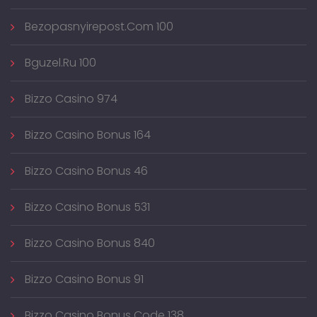
Bezopasnyirepost.com 100
Bguzel.ru 100
Bizzo Casino 974
Bizzo Casino Bonus 164
Bizzo Casino Bonus 46
Bizzo Casino Bonus 531
Bizzo Casino Bonus 840
Bizzo Casino Bonus 91
Bizzo Casino Bonus Code 138