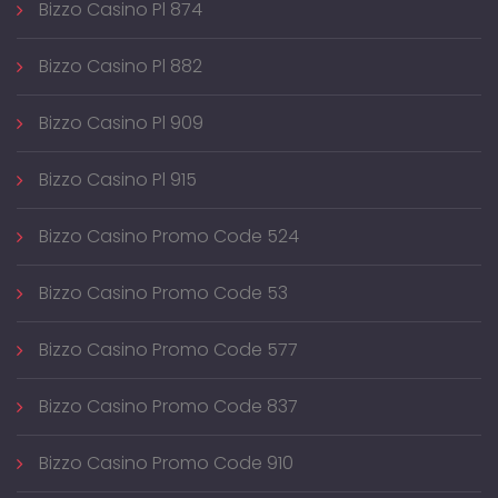
Bizzo Casino Pl 874
Bizzo Casino Pl 882
Bizzo Casino Pl 909
Bizzo Casino Pl 915
Bizzo Casino Promo Code 524
Bizzo Casino Promo Code 53
Bizzo Casino Promo Code 577
Bizzo Casino Promo Code 837
Bizzo Casino Promo Code 910