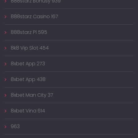
888starz Bonusy 939
888starz Casino 167
888starz Pl 595
8k8 Vip Slot 454
8xbet App 273
8xbet App 438
8xbet Man City 37
8xbet Vina 614
963