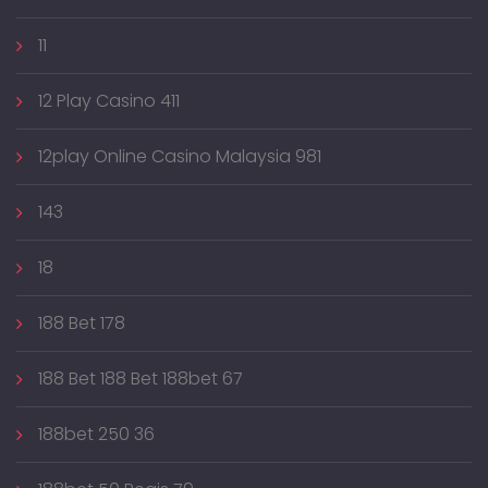
11
12 Play Casino 411
12play Online Casino Malaysia 981
143
18
188 Bet 178
188 Bet 188 Bet 188bet 67
188bet 250 36