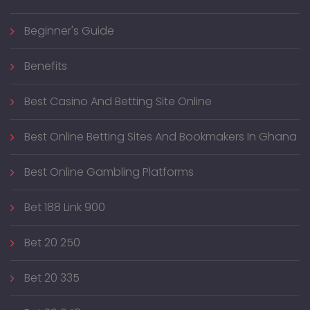
Beginner's Guide
Benefits
Best Casino And Betting Site Online
Best Online Betting Sites And Bookmakers In Ghana
Best Online Gambling Platforms
Bet 188 Link 900
Bet 20 250
Bet 20 335