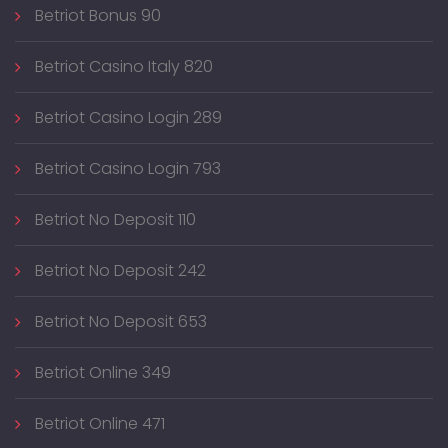
Betriot Bonus 90
Betriot Casino Italy 820
Betriot Casino Login 289
Betriot Casino Login 793
Betriot No Deposit 110
Betriot No Deposit 242
Betriot No Deposit 653
Betriot Online 349
Betriot Online 471