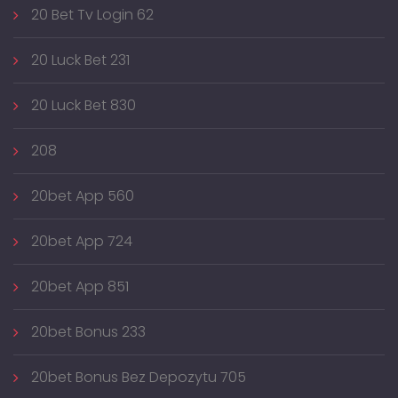
20 Bet Tv Login 62
20 Luck Bet 231
20 Luck Bet 830
208
20bet App 560
20bet App 724
20bet App 851
20bet Bonus 233
20bet Bonus Bez Depozytu 705