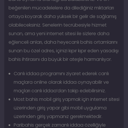
beğenilen mücadelelere da dilediğiniz miktarları
ortaya koyarak daha yüksek bir gelir de sağlamış
olabileceksiniz. Senelerin tecrübesiyle hizmet
sunan, ama yeni internet sitesi ile sizlere daha
eğlenceli anları, daha heyecanlı bahis ortamlarını
sunan bu özel adres, içinizi kıpır kıpır eden yasadışı
bahis ihtirasını da büyük bir ateşle harmanlıyor.
Canlı iddaa programını ziyaret ederek canlı
maçlara online olarak iddaa oynayabilir ve
maçları canlı iddaa’dan takip edebilirsiniz.
Most bahis mobil giriş yapmak için internet sitesi
üzerinden giriş yapar gibi mobil uygulama
üzerinden giriş yapmanız gerekmektedir.
Paribahis gerçek zamanlı iddaa özelliğiyle