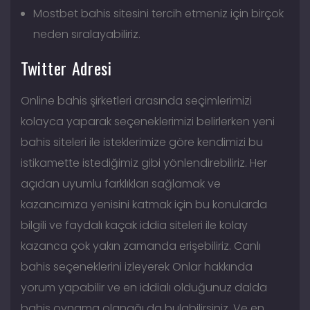
Mostbet bahis sitesini tercih etmeniz için birçok
neden sıralayabiliriz.
Twitter Adresi
Online bahis şirketleri arasında seçimlerimizi
kolayca yaparak seçeneklerimizi belirlerken yeni
bahis siteleri ile isteklerimize göre kendimizi bu
istikamette istediğimiz gibi yönlendirebiliriz. Her
açıdan uyumlu farklıkları sağlamak ve
kazancımıza yenisini katmak için bu konularda
bilgili ve faydalı kaçak iddia siteleri ile kolay
kazanca çok yakın zamanda erişebiliriz. Canlı
bahis seçeneklerini izleyerek Onlar hakkında
yorum yapabilir ve en iddialı olduğunuz dalda
bahis oynama olanağı da bulabilirsiniz. Ve en