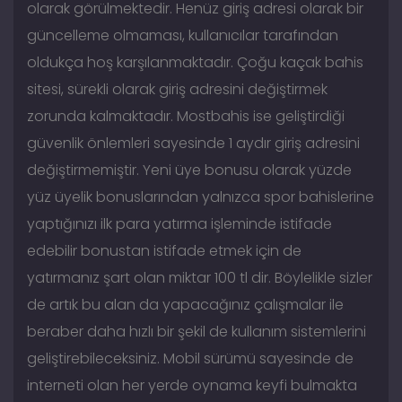
olarak görülmektedir. Henüz giriş adresi olarak bir
güncelleme olmaması, kullanıcılar tarafından
oldukça hoş karşılanmaktadır. Çoğu kaçak bahis
sitesi, sürekli olarak giriş adresini değiştirmek
zorunda kalmaktadır. Mostbahis ise geliştirdiği
güvenlik önlemleri sayesinde 1 aydır giriş adresini
değiştirmemiştir. Yeni üye bonusu olarak yüzde
yüz üyelik bonuslarından yalnızca spor bahislerine
yaptığınızı ilk para yatırma işleminde istifade
edebilir bonustan istifade etmek için de
yatırmanız şart olan miktar 100 tl dir. Böylelikle sizler
de artık bu alan da yapacağınız çalışmalar ile
beraber daha hızlı bir şekil de kullanım sistemlerini
geliştirebileceksiniz. Mobil sürümü sayesinde de
interneti olan her yerde oynama keyfi bulmakta