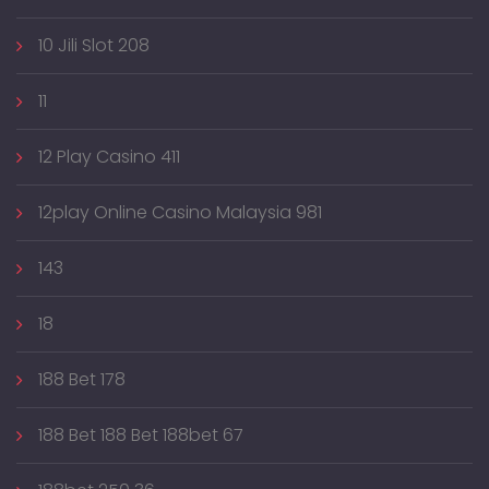
10 Jili Slot 208
11
12 Play Casino 411
12play Online Casino Malaysia 981
143
18
188 Bet 178
188 Bet 188 Bet 188bet 67