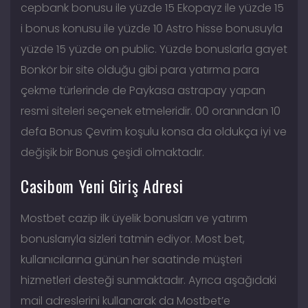
cepbank bonusu ile yüzde 15 Ekopayz ile yüzde 15
i bonus konusu ile yüzde 10 Astro hisse bonusuyla
yüzde 15 yüzde on public. Yüzde bonuslarla gayet
Bonkör bir site olduğu gibi para yatırma para
çekme türlerinde de Paykasa astrapay yapan
resmi siteleri seçenek etmeleridir. 00 oranından 10
defa Bonus Çevrim koşulu konsa da oldukça iyi ve
değişik bir Bonus çeşidi olmaktadır.
Casibom Yeni Giriş Adresi
Mostbet cazip ilk üyelik bonusları ve yatırım
bonuslarıyla sizleri tatmin ediyor. Most bet,
kullanıcılarına günün her saatinde müşteri
hizmetleri desteği sunmaktadır. Ayrıca aşağıdaki
mail adreslerini kullanarak da Mostbet’e