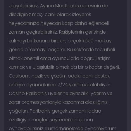
ulaşabilirsiniz. Ayrıca Mostbahis adresinin de
dilediğiniz maçı canlı olarak izleyerek
heyecanınıza heyecan katıp daha eğlenceli
zaman geçirebilirsiniz. Rakiplerinin gerisinde
kalmayı bir kenara bırakın, birçok köklü markayı
geride bırakmayı başardı. Bu sektörde tecrübeli
olmak önemli ama oyuncularla doğru iletişim
kurmak ve ulaşılabilir olmak da bir o kadar değerli.
Casibom, nazik ve çözüm odaklı canlı destek
ekibiyle oyuncularına 7/24 yardımcı olabiliyor.
Casino Paribahis üyelerine ayrıcalıklı yatırım ve
zarar promosyonlarıyla kazanma olasılığınızı
çoğaltın. Paribahis gerçek zamanlı iddaa
özelliğiyle maçları seyrederken kupon
oynayabilirsiniz. Kumarhanelerde oynamıyorum