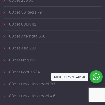
188bet 250 36
188bet 50 Reais 79
188bet 68183 112
188bet Alternatif 666
188bet Asia 230
188bet Blog 667
188bet Bonus 234
Need Help?
Chat with us
188bet Cho Dien Thoai 213
188bet Cho Dien Thoai 416