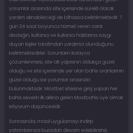
yorumlar arasında site içerisinde sürekli olarak
yardım alınabileceği de bilhassa belirtilmektedir. 7
gün 24 saat boyunca hizmet veren canlı
desteğin, kullanıcı ve kullanıcı haklarına saygı
duyan kişiler tarafından yardımcı olunduğunu
belirtmektedirler. Sorunların kolayca
çözümlenmesi, site alt yapısının oldukça güzel
olduğu ve site içerisinde yer alan bahis oranlarının
güzel olduğu ise yorumlar arasında
bulunmaktadır. Mostbet sitesine giriş yapan her
bahis severin ilk aklına gelen Mostbahis üye olmak
istiyorum düşüncesidir.
Sonrasında, mobil uygulamayı indirip
yatırımlarınıza buradan devam edebilirsiniz.