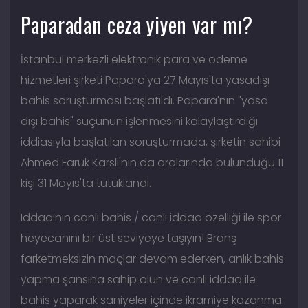
Paparadan ceza yiyen var mı?
İstanbul merkezli elektronik para ve ödeme
hizmetleri şirketi Papara'ya 27 Mayıs'ta yasadışı
bahis soruşturması başlatıldı. Papara'nın "yasa
dışı bahis" suçunun işlenmesini kolaylaştırdığı
iddiasıyla başlatılan soruşturmada, şirketin sahibi
Ahmed Faruk Karslı'nın da aralarında bulunduğu 11
kişi 31 Mayıs'ta tutuklandı.
Iddaa’nın canlı bahis / canlı iddaa özelliği ile spor
heyecanını bir üst seviyeye taşıyın! Branş
farketmeksizin maçlar devam ederken, anlık bahis
yapma şansına sahip olun ve canlı iddaa ile
bahis yaparak saniyeler içinde ikramiye kazanma