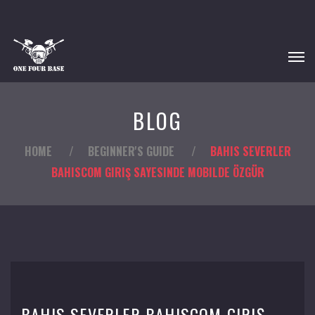
BLOG
HOME
/
BEGINNER'S GUIDE
/
BAHIS SEVERLER
BAHISCOM GIRIŞ SAYESINDE MOBILDE ÖZGÜR
BAHIS SEVERLER BAHISCOM GIRIŞ