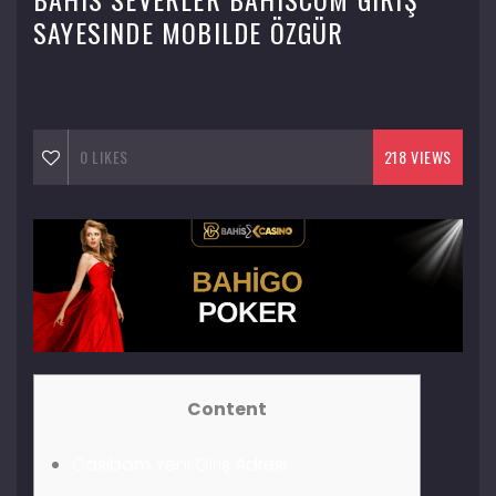
SAYESINDE MOBILDE ÖZGÜR
September 06, 2016
0
LIKES
218 VIEWS
Content
Casibom Yeni Giriş Adresi