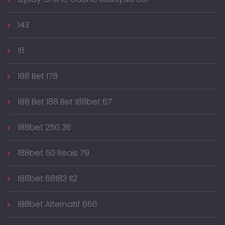
143
18
188 Bet 178
188 Bet 188 Bet 188bet 67
188bet 250 36
188bet 50 Reais 79
188bet 68183 112
188bet Alternatif 666