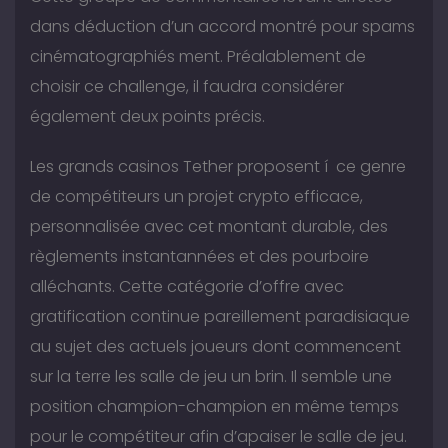
dans déduction d’un accord montré pour spams
cinématographiés ment. Préalablement de
choisir ce challenge, il faudra considérer
également deux points précis.
Les grands casinos Tether proposent í ce genre
de compétiteurs un projet crypto efficace,
personnalisée avec cet montant durable, des
règlements instantannées et des pourboire
alléchants. Cette catégorie d’offre avec
gratification continue pareillement paradisiaque
au sujet des actuels joueurs dont commencent
sur la terre les salle de jeu un brin. Il semble une
position champion-champion en même temps
pour le compétiteur afin d’apaiser le salle de jeu.