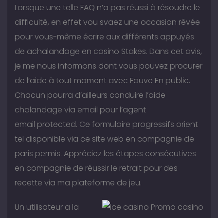
Lorsque une telle FAQ n’a pas réussi à résoudre le
difficulté, en effet vou svaez une occasion rêvée
pour vous-même écrire aux différents appuyés
de achalandage en casino Stakes. Dans cet avis,
je me nous informons dont vous pouvez procurer
de l’aide à tout moment avec Fauve En public.
Chacun pourra d’ailleurs conduire l’aide
chalandage via email pour l’agent
email protected. Ce formulaire progressifs orient
tel disponible via ce site web en compagnie de
paris permis. Appréciez les étapes consécutives
en compagnie de réussir le retrait pour des
recette via ma plateforme de jeu.
Un utilisateur a la