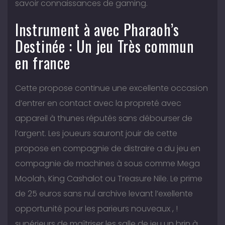
savoir connaissances de gaming.
Instrument à avec Pharaoh’s
Destinée : Un jeu Très commun
en france
Cette propose continue une excellente occasion
d’entrer en contact avec la propreté avec
appareil à thunes réputés sans débourser de
l’argent. Les joueurs sauront jouir de cette
propose en compagnie de distraire a du jeu en
compagnie de machines à sous comme Mega
Moolah, King Cashalot ou Treasure Nile. Le prime
de 25 euros sans nul archive levant l’exellente
opportunité pour les parieurs nouveaux , !
supérieurs de maîtriser les salle de jeu un brin à