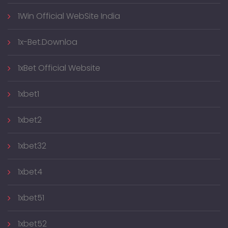
1Win Official WebSite India
1x-Bet.downloa
1xBet Official Website
1xbet1
1xbet2
1xbet32
1xbet4
1xbet51
1xbet52