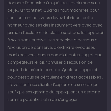
donnera l’occasion à supérieur savoir mon salle
de jeu un tantinet. Quand il faut machines pour
sous un tantinet, vous devez fabriquer cette
honneur avec ses des instrument vers avec avec
prime à l’exclusion de classe sauf que les appareil
à sous sans archive. Des machine à dessous à
l’exclusion de conserve, d’ordinaire évoquées
machines vers thunes complaisantes, sug nt aux
compétiteurs le loisir amuser à l’exclusion de
requiert de créer le compte. Quelques appareil
pour dessous se déroulent en direct accessibles ,
! favorisent aux clients d’explorer ce salle de jeu
sauf que ses gaming du appliquant un certaine
somme potentiels afin de s’engager.