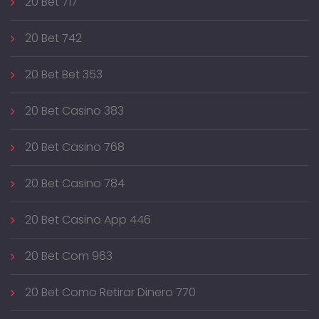
20 Bet 717
20 Bet 742
20 Bet Bet 353
20 Bet Casino 383
20 Bet Casino 768
20 Bet Casino 784
20 Bet Casino App 446
20 Bet Com 963
20 Bet Como Retirar Dinero 770