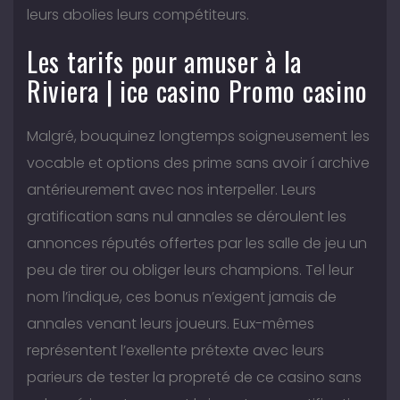
leurs abolies leurs compétiteurs.
Les tarifs pour amuser à la
Riviera | ice casino Promo casino
Malgré, bouquinez longtemps soigneusement les
vocable et options des prime sans avoir í archive
antérieurement avec nos interpeller. Leurs
gratification sans nul annales se déroulent les
annonces réputés offertes par les salle de jeu un
peu de tirer ou obliger leurs champions. Tel leur
nom l’indique, ces bonus n’exigent jamais de
annales venant leurs joueurs. Eux-mêmes
représentent l’exellente prétexte avec leurs
parieurs de tester la propreté de ce casino sans