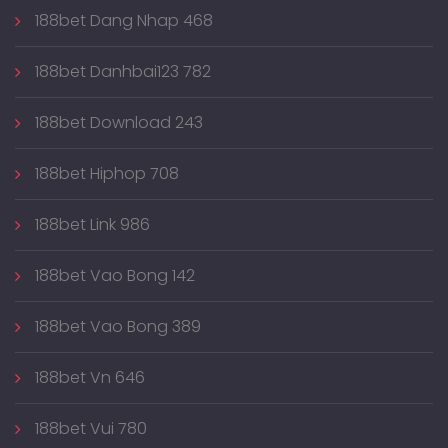
188bet Dang Nhap 468
188bet Danhbai123 782
188bet Download 243
188bet Hiphop 708
188bet Link 986
188bet Vao Bong 142
188bet Vao Bong 389
188bet Vn 646
188bet Vui 780