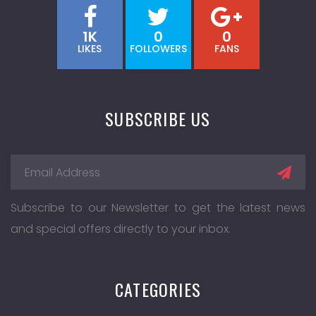
1K
0
0
LIKES
FOLLOWERS
FANS
SUBSCRIBE US
Subscribe to our Newsletter to get the latest news
and special offers directly to your inbox.
CATEGORIES