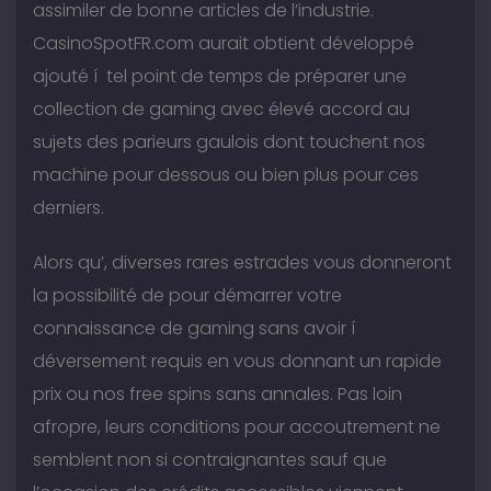
assimiler de bonne articles de l’industrie.
CasinoSpotFR.com aurait obtient développé
ajouté í tel point de temps de préparer une
collection de gaming avec élevé accord au
sujets des parieurs gaulois dont touchent nos
machine pour dessous ou bien plus pour ces
derniers.
Alors qu’, diverses rares estrades vous donneront
la possibilité de pour démarrer votre
connaissance de gaming sans avoir í
déversement requis en vous donnant un rapide
prix ou nos free spins sans annales. Pas loin
afropre, leurs conditions pour accoutrement ne
semblent non si contraignantes sauf que