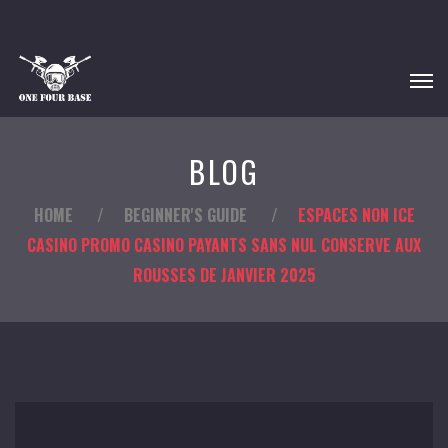
BLOG
HOME
/
BEGINNER'S GUIDE
/
ESPACES NON ICE
CASINO PROMO CASINO PAYANTS SANS NUL CONSERVE AUX
ROUSSES DE JANVIER 2025