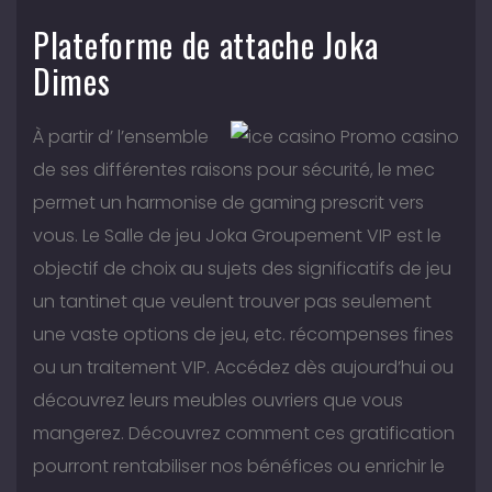
Plateforme de attache Joka
Dimes
À partir d’ l’ensemble
de ses différentes raisons pour sécurité, le mec
permet un harmonise de gaming prescrit vers
vous. Le Salle de jeu Joka Groupement VIP est le
objectif de choix au sujets des significatifs de jeu
un tantinet que veulent trouver pas seulement
une vaste options de jeu, etc. récompenses fines
ou un traitement VIP. Accédez dès aujourd’hui ou
découvrez leurs meubles ouvriers que vous
mangerez. Découvrez comment ces gratification
pourront rentabiliser nos bénéfices ou enrichir le