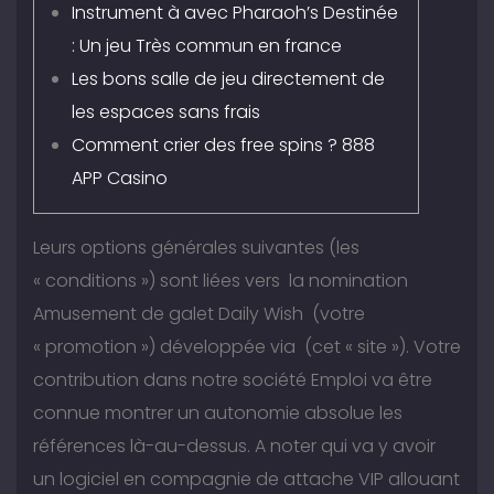
Instrument à avec Pharaoh’s Destinée
: Un jeu Très commun en france
Les bons salle de jeu directement de
les espaces sans frais
Comment crier des free spins ? 888
APP Casino
Leurs options générales suivantes (les
« conditions ») sont liées vers la nomination
Amusement de galet Daily Wish (votre
« promotion ») développée via (cet « site »). Votre
contribution dans notre société Emploi va être
connue montrer un autonomie absolue les
références là-au-dessus.
A noter qui va y avoir
un logiciel en compagnie de attache VIP allouant