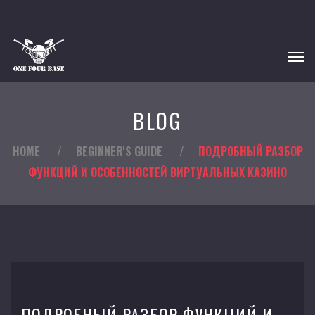
BLOG
HOME
/
BEGINNER'S GUIDE
/
ПОДРОБНЫЙ РАЗБОР
ФУНКЦИЙ И ОСОБЕННОСТЕЙ ВИРТУАЛЬНЫХ КАЗИНО
ПОДРОБНЫЙ РАЗБОР ФУНКЦИЙ И