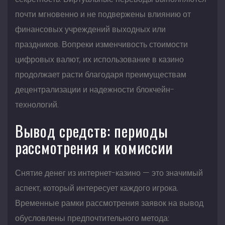
почти мгновенно и не подвержены влиянию от
финансовых учреждений выходных или
праздников. Вопреки изменчивость стоимости
цифровых валют, их использование в казино
продолжает расти благодаря преимуществам
децентрализации и надежности блокчейн-
технологий.
Вывод средств: периоды
рассмотрения и комиссии
Снятие денег из интернет-казино — это значимый
аспект, который интересует каждого игрока.
Временные рамки рассмотрения заявок на вывод
обусловлены предпочтительного метода: