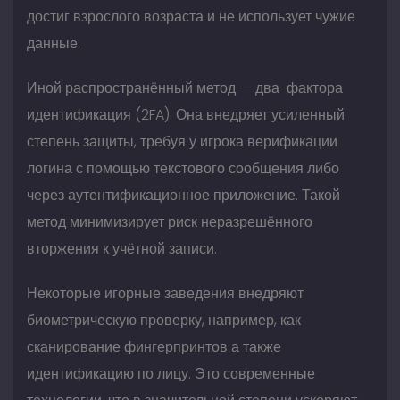
достиг взрослого возраста и не использует чужие
данные.
Иной распространённый метод — два-фактора
идентификация (2FA). Она внедряет усиленный
степень защиты, требуя у игрока верификации
логина с помощью текстового сообщения либо
через аутентификационное приложение. Такой
метод минимизирует риск неразрешённого
вторжения к учётной записи.
Некоторые игорные заведения внедряют
биометрическую проверку, например, как
сканирование фингерпринтов а также
идентификацию по лицу. Это современные