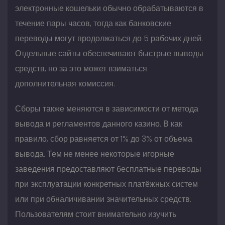
электронные кошельки обычно обрабатываются в
течение пары часов, тогда как банковские
переводы могут продолжаться до 5 рабочих дней.
Отдельные сайты обеспечивают быстрые выводы
средств, но за это может взиматься
дополнительная комиссия.
Сборы также меняются в зависимости от метода
вывода и регламентов данного казино. В как
правило, сбор равняется от 1% до 3% от объема
вывода. Тем не менее некоторые игорные
заведения предоставляют бесплатные переводы
при эксплуатации конкретных платёжных систем
или при обналичивании значительных средств.
Пользователям стоит внимательно изучить