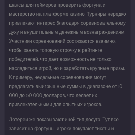
шансы для геймеров проверить фортуна и
мастерство на платформе казино. Турниры нередко
привлекают интерес благодаря соревновательному
духу и внушительным денежным вознаграждениям.
Участники соревнований состязаются взаимно,
чтобы занять топовую строчку в рейтинге
победителей, что дает возможность не только
насладиться игрой, но и заработать крупные призы.
К примеру, недельные соревнования могут
предлагать выигрышные суммы в диапазоне от 10
000 до 50 000 долларов, что делает их
привлекательными для опытных игроков.
Лотереи же показывают иной тип досуга. Тут все
зависит на фортуны: игроки покупают тикеты и