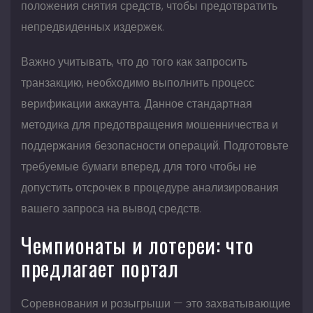
положения снятия средств, чтобы предотвратить
непредвиденных издержек.
Важно учитывать, что до того как запросить
транзакцию, необходимо выполнить процесс
верификации аккаунта. Данное стандартная
методика для предотвращения мошенничества и
поддержания безопасности операций. Подготовьте
требуемые бумаги вперед, для того чтобы не
допустить отсрочек в процедуре анализирования
вашего запроса на вывод средств.
Чемпионаты и лотереи: что
предлагает портал
Соревнования и розыгрыши — это захватывающие