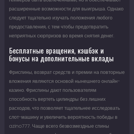
расширенные возможности для выигрыша. Однако
следует тщательно изучать положения любого
предоставления, с тем чтобы предотвратить
неприятных сюрпризов во время снятия денег.
Бесплатные вращения, кэшбэк и
бонусы на дополнительные вклады
Фриспины, возврат средств и премии на повторные
вложения являются основой нынешнего онлайн-
казино. Фриспины дают пользователям
способность вертеть цилиндры без лишних
расходов, что позволяет тщательнее исследовать
слот-машину и увеличить вероятность победы в
azino777. Чаще всего безвозмездные спины