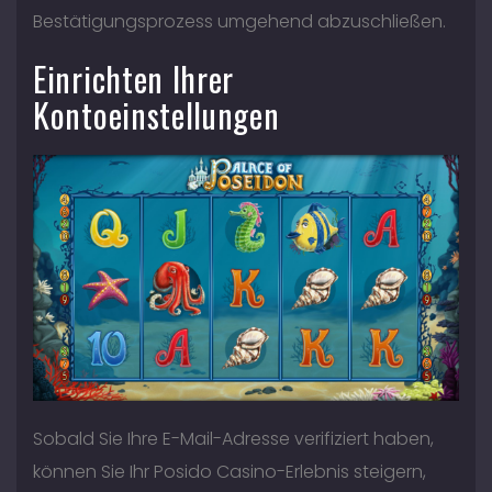
Bestätigungsprozess umgehend abzuschließen.
Einrichten Ihrer
Kontoeinstellungen
Sobald Sie Ihre E-Mail-Adresse verifiziert haben,
können Sie Ihr Posido Casino-Erlebnis steigern,