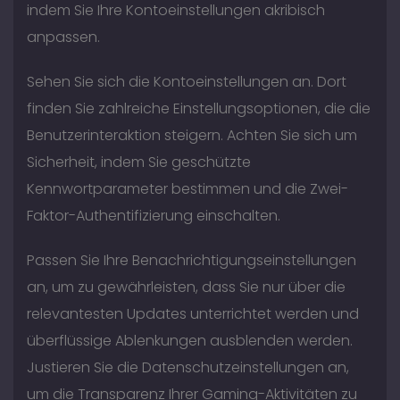
indem Sie Ihre Kontoeinstellungen akribisch
anpassen.
Sehen Sie sich die Kontoeinstellungen an. Dort
finden Sie zahlreiche Einstellungsoptionen, die die
Benutzerinteraktion steigern. Achten Sie sich um
Sicherheit, indem Sie geschützte
Kennwortparameter bestimmen und die Zwei-
Faktor-Authentifizierung einschalten.
Passen Sie Ihre Benachrichtigungseinstellungen
an, um zu gewährleisten, dass Sie nur über die
relevantesten Updates unterrichtet werden und
überflüssige Ablenkungen ausblenden werden.
Justieren Sie die Datenschutzeinstellungen an,
um die Transparenz Ihrer Gaming-Aktivitäten zu