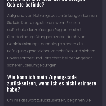
Gebiete befinde?
Aufgrund von Nutzungsbeschränkungen können
Sie kein Konto registrieren, wenn Sie sich
außerhalb der zulässigen Regionen sind.
Standortüberprüfungsprozesse durch von
Geolokalisierungstechnologie sichern die
Befolgung gesetzlicher Vorschriften und sichern
Unversehrtheit und Fortschritt bei der Angebot
sicherer Spielumgebungen.
Wie kann ich mein Zugangscode
zurücksetzen, wenn ich es nicht erinnere
habe?
Um Ihr Passwort zurückzusetzen, beginnen Sie