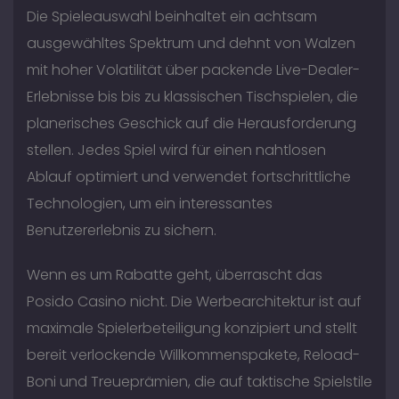
Die Spieleauswahl beinhaltet ein achtsam
ausgewähltes Spektrum und dehnt von Walzen
mit hoher Volatilität über packende Live-Dealer-
Erlebnisse bis bis zu klassischen Tischspielen, die
planerisches Geschick auf die Herausforderung
stellen. Jedes Spiel wird für einen nahtlosen
Ablauf optimiert und verwendet fortschrittliche
Technologien, um ein interessantes
Benutzererlebnis zu sichern.
Wenn es um Rabatte geht, überrascht das
Posido Casino nicht. Die Werbearchitektur ist auf
maximale Spielerbeteiligung konzipiert und stellt
bereit verlockende Willkommenspakete, Reload-
Boni und Treueprämien, die auf taktische Spielstile