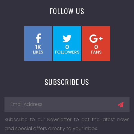
FOLLOW US
1K
0
0
LIKES
FOLLOWERS
FANS
SUBSCRIBE US
Subscribe to our Newsletter to get the latest news
and special offers directly to your inbox.