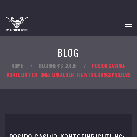
BLOG
HOME
/
BEGINNER'S GUIDE
/
POSIDO CASINO-
KONTOEINRICHTUNG: EINFACHER REGISTRIERUNGSPROZESS
POSIDO CASINO-KONTOEINRICHTUNG: