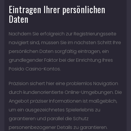
Eintragen Ihrer persönlichen
Daten
Nachdem Sie erfolgreich zur Registrierungsseite
navigiert sind, müssen Sie im nächsten Schritt Ihre
persönlichen Daten sorgfältig eintragen, ein
grundlegender Faktor bei der Einrichtung Ihres
Posido Casino-Kontos.
Präzision sichert hier eine problemlos Navigation
durch kundenorientierte Online-Umgebungen. Die
Angebot präziser Informationen ist maßgeblich,
um ein ausgezeichnetes Spielerlebnis zu
garantieren und parallel die Schutz
personenbezogener Details zu garantieren.