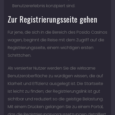
Benutzererlebnis konzipiert sind.
Zur Registrierungsseite gehen
Für jene, die sich in die Bereich des Posido Casinos
wagen, beginnt die Reise mit dem Zugriff auf die
Registrierungsseite, einem wichtigen ersten
Schrittchen.
Als versierter Nutzer werden Sie die wirksame
Benutzeroberfläche zu würdigen wissen, die auf
Klarheit und Effizienz ausgelegt ist. Die Startseite
ist leicht zu finden; der Registrierungslink ist gut
sichtbar und reduziert so die geistige Belastung.
Mit einem Drücken gelangen Sie zu einem Portal,
das die Registrierungsvoraussetzungen detailliert