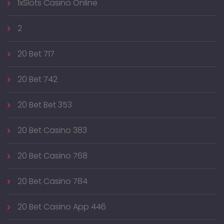
1xSlots Casino Online
2
20 Bet 717
20 Bet 742
20 Bet Bet 353
20 Bet Casino 383
20 Bet Casino 768
20 Bet Casino 784
20 Bet Casino App 446