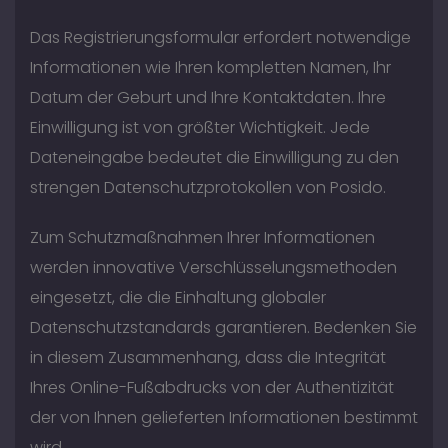
Das Registrierungsformular erfordert notwendige
Informationen wie Ihren kompletten Namen, Ihr
Datum der Geburt und Ihre Kontaktdaten. Ihre
Einwilligung ist von größter Wichtigkeit. Jede
Dateneingabe bedeutet die Einwilligung zu den
strengen Datenschutzprotokollen von Posido.
Zum Schutzmaßnahmen Ihrer Informationen
werden innovative Verschlüsselungsmethoden
eingesetzt, die die Einhaltung globaler
Datenschutzstandards garantieren. Bedenken Sie
in diesem Zusammenhang, dass die Integrität
Ihres Online-Fußabdrucks von der Authentizität
der von Ihnen gelieferten Informationen bestimmt
wird.