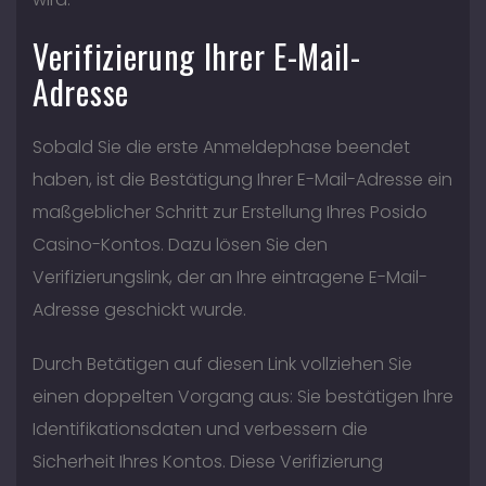
Verifizierung Ihrer E-Mail-
Adresse
Sobald Sie die erste Anmeldephase beendet
haben, ist die Bestätigung Ihrer E-Mail-Adresse ein
maßgeblicher Schritt zur Erstellung Ihres Posido
Casino-Kontos. Dazu lösen Sie den
Verifizierungslink, der an Ihre eintragene E-Mail-
Adresse geschickt wurde.
Durch Betätigen auf diesen Link vollziehen Sie
einen doppelten Vorgang aus: Sie bestätigen Ihre
Identifikationsdaten und verbessern die
Sicherheit Ihres Kontos. Diese Verifizierung