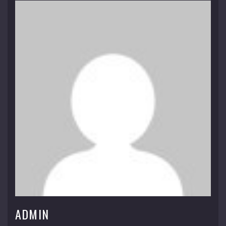
ADMIN