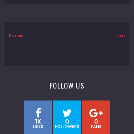
Previous
Next
FOLLOW US
1K
0
0
LIKES
FOLLOWERS
FANS