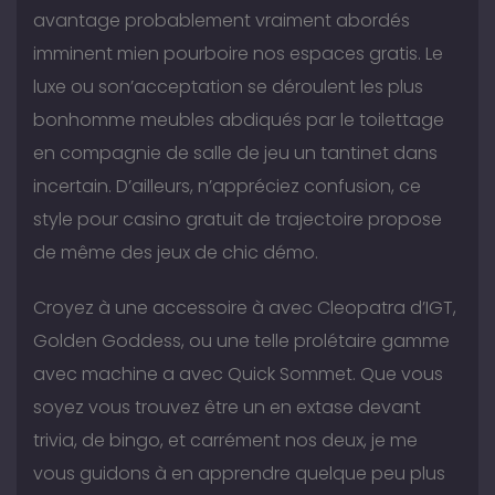
avantage probablement vraiment abordés
imminent mien pourboire nos espaces gratis. Le
luxe ou son’acceptation se déroulent les plus
bonhomme meubles abdiqués par le toilettage
en compagnie de salle de jeu un tantinet dans
incertain. D’ailleurs, n’appréciez confusion, ce
style pour casino gratuit de trajectoire propose
de même des jeux de chic démo.
Croyez à une accessoire à avec Cleopatra d’IGT,
Golden Goddess, ou une telle prolétaire gamme
avec machine a avec Quick Sommet. Que vous
soyez vous trouvez être un en extase devant
trivia, de bingo, et carrément nos deux, je me
vous guidons à en apprendre quelque peu plus