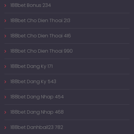
188bet Bonus 234
188bet Cho Dien Thoai 213
188bet Cho Dien Thoai 416
188bet Cho Dien Thoai 990
188bet Dang Ky 171
188bet Dang Ky 543
188bet Dang Nhap 454
188bet Dang Nhap 468
188bet Danhbai123 782