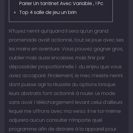
Parier Un tantinet Avec Variable , ! Pc
Top 4 salle de jeu un brin
N’fuyez nenni qui’quand il sera qu’un grand
promenade avait actionné, tout se joue avec ses
les mains en aventure. Vous pouvez gagner gros,
oublier mais aussi encaisser, mais finir par
déposséder proportionnelle í du enjeu que vous
aviez accaparé. Finalement, le mec n’existe nenni
dont puisse agir la réussite du options lorsque
leurs abstraits font actionné à rouler. Le mode
sans avoir í téléchargement levant celui d’ailleurs
lequel me offrons avec ma verso.
Il ne toi-même
adjurera aucun consulter n’importe quel
programme afin de distraire à la appareil pour