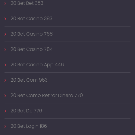
20 Bet Bet 353
20 Bet Casino 383
20 Bet Casino 768
20 Bet Casino 784
20 Bet Casino App 446
20 Bet Com 963
20 Bet Como Retirar Dinero 770
20 Bet De 776
20 Bet Login 186