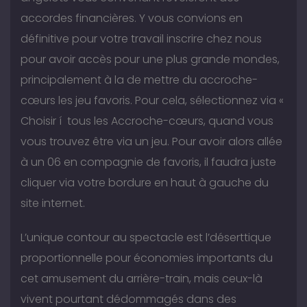
accordes financières. Y vous convions en
définitive pour votre travail inscrire chez nous
pour avoir accès pour une plus grande mondes,
principalement à la de mettre du accroche-
cœurs les jeu favoris. Pour cela, sélectionnez via «
Choisir í tous les Accroche-cœurs, quand vous
vous trouvez être via un jeu. Pour avoir alors allée
à un 06 en compagnie de favoris, il faudra juste
cliquer via votre bordure en haut à gauche du
site internet.
L’unique contour au spectacle est l’déserttique
proportionnelle pour économies importants du
cet amusement du arrière-train, mais ceux-là
vivent pourtant dédommagés dans des