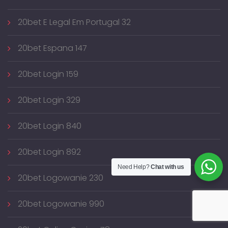
20bet E Legal Em Portugal 32
20bet Espana 147
20bet Login 159
20bet Login 329
20bet Login 840
20bet Login 892
Need Help?
Chat with us
20bet Logowanie 230
20bet Logowanie 990