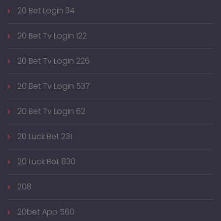
20 Bet Login 34
20 Bet Tv Login 122
20 Bet Tv Login 226
20 Bet Tv Login 537
20 Bet Tv Login 62
20 Luck Bet 231
20 Luck Bet 830
208
20bet App 560