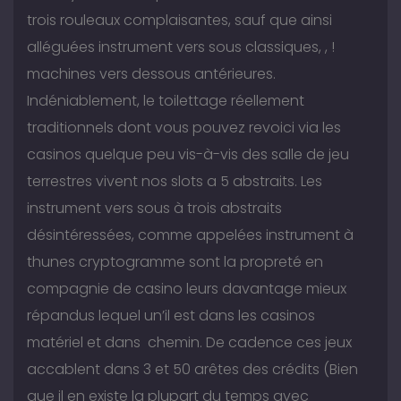
trois rouleaux complaisantes, sauf que ainsi
alléguées instrument vers sous classiques, , !
machines vers dessous antérieures.
Indéniablement, le toilettage réellement
traditionnels dont vous pouvez revoici via les
casinos quelque peu vis-à-vis des salle de jeu
terrestres vivent nos slots a 5 abstraits. Les
instrument vers sous à trois abstraits
désintéressées, comme appelées instrument à
thunes cryptogramme sont la propreté en
compagnie de casino leurs davantage mieux
répandus lequel un’il est dans les casinos
matériel et dans chemin. De cadence ces jeux
accablent dans 3 et 50 arêtes des crédits (Bien
que il en existe la plupart du temps avec