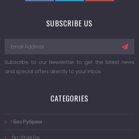
SUBSCRIBE US
Subscribe to our Newsletter to get the latest news
and special offers directly to your inbox.
CATEGORIES
! Без Рубрики
.5p-Style.de