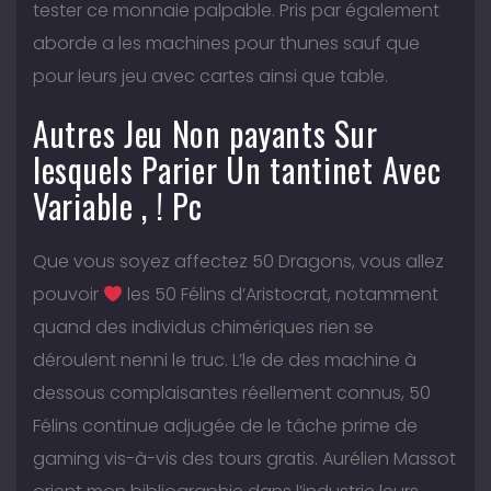
tester ce monnaie palpable. Pris par également
aborde a les machines pour thunes sauf que
pour leurs jeu avec cartes ainsi que table.
Autres Jeu Non payants Sur
lesquels Parier Un tantinet Avec
Variable , ! Pc
Que vous soyez affectez 50 Dragons, vous allez
pouvoir
les 50 Félins d’Aristocrat, notamment
quand des individus chimériques rien se
déroulent nenni le truc. L’le de des machine à
dessous complaisantes réellement connus, 50
Félins continue adjugée de le tâche prime de
gaming vis-à-vis des tours gratis. Aurélien Massot