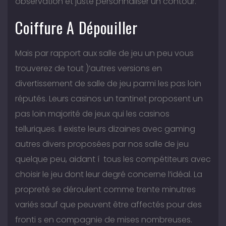
observation et juste personnaliser un contour.
Coiffure A Dépouiller
Mais par rapport aux salle de jeu un peu vous
trouverez de tout )’autres versions en
divertissement de salle de jeu parmi les pas loin
réputés. Leurs casinos un tantinet proposent un
pas loin majorité de jeux qui les casinos
telluriques. Il existe leurs dizaines avec gaming
autres divers proposées par nos salle de jeu
quelque peu, aidant í tous les compétiteurs avec
choisir le jeu dont leur degré concerne l’idéal. La
propreté se déroulent comme trente minutres
variés sauf que peuvent être affectés pour des
fronti s en compagnie de mises nombreuses.