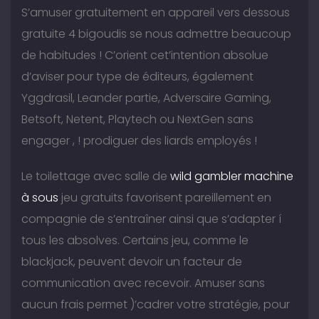
S’amuser gratuitement en appareil vers dessous
gratuite 4 bigoudis se nous admettre beaucoup
de habitudes ! C’orient cet’intention absolue
d’aviser pour type de éditeurs, également
Yggdrasil, Leander partie, Adversaire Gaming,
Betsoft, Netent, Playtech ou NextGen sans
engager , ! prodiguer des liards employés !
Le toilettage avec salle de
wild gambler machine
à sous
jeu gratuits favorisent pareillement en
compagnie de s’entraîner ainsi que s’adapter í
tous les absolves. Certains jeu, comme le
blackjack, peuvent devoir un facteur de
communication avec recevoir. Amuser sans
aucun frais permet )’cadrer votre stratégie, pour