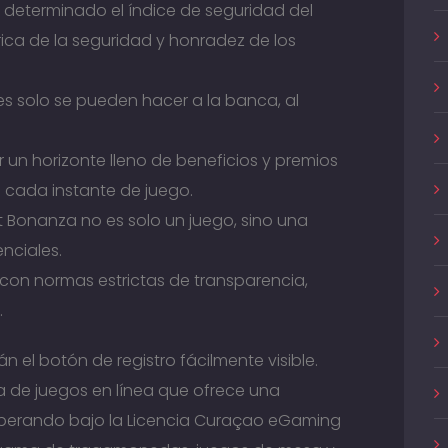
s determinado el índice de seguridad del
ica de la seguridad y honradez de los
les solo se pueden hacer a la banca, al
ar un horizonte lleno de beneficios y premios
 cada instante de juego.
 Bonanza no es solo un juego, sino una
nciales.
e con normas estrictas de transparencia,
.
n el botón de registro fácilmente visible.
ma de juegos en línea que ofrece una
operando bajo la Licencia Curaçao eGaming