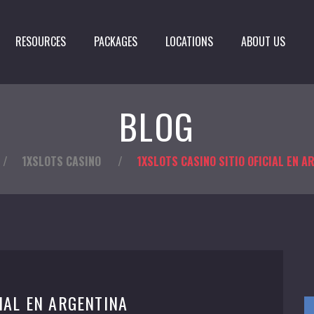
RESOURCES
PACKAGES
LOCATIONS
ABOUT US
BLOG
/
1XSLOTS CASINO
/
1XSLOTS CASINO SITIO OFICIAL EN A
IAL EN ARGENTINA