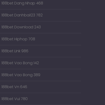
188bet Dang Nhap 468
188bet Danhbai123 782
188bet Download 243
188bet Hiphop 708
188bet Link 986
188bet Vao Bong 142
188bet Vao Bong 389
188bet Vn 646
188bet Vui 780