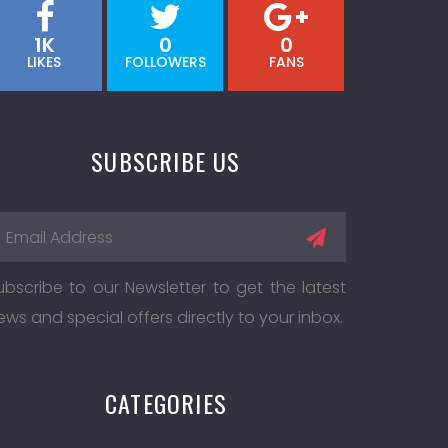
1K
0
0
LIKES
FOLLOWERS
FANS
SUBSCRIBE US
ubscribe to our Newsletter to get the latest
ews and special offers directly to your inbox.
CATEGORIES