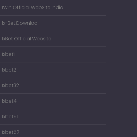
1Win Official WebSite India
1x-Bet.downloa
1xBet Official Website
1xbet1
1xbet2
1xbet32
1xbet4
1xbet51
1xbet52