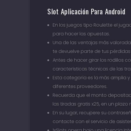
Slot Aplicación Para Android
En los juegos tipo Roulette el juga
para hacer las apuestas.
Una de las ventajas más valorada
te devuelve parte de tus pérdida
Antes de hacer girar los rodillos c
características técnicas de las 
Esta categoría es la más amplia 
diferentes proveedores.
Recuerda que el monto depositad
las tiradas gratis x25, en un plazo
En su lugar, recupere su contraseñ
contacte con el servicio de asiste
1xSlots opera bajo una licencia in