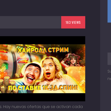
163 VIEWS
S
n
 Hay nuevas ofertas que se activan cada