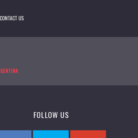
CONTACT US
RGENTINA
FOLLOW US