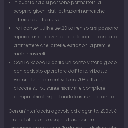
In queste sale si possono permettersi di
scoprire giochi dati, estrazioni numeriche,
lotterie e ruote musicali.
Fra i contenuti live Bet20 La Penisola si possono
reperire anche eventi speciali come possiamo
ammettere che lotterie, estrazioni a premi e
ruote musicali.
Con Lo Scopo Di aprire un conto vittoria gioco
con codesto operatore dall’Italia, vi basta
visitare il sito internet vittoria 20Bet Italia,
cliccare sul pulsante “Iscriviti” e compilare i
campi richiesti rispettando le istruzioni fornite.
Con un’interfaccia agevole ed elegante, 20Bet è
progettato con lo scopo di assicurare