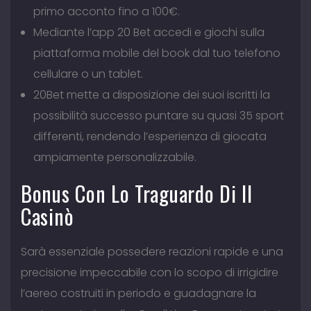
primo acconto fino a 100€.
Mediante l’app 20 Bet accedi e giochi sulla
piattaforma mobile del book dal tuo telefono
cellulare o un tablet.
20Bet mette a disposizione dei suoi iscritti la
possibilità successo puntare su quasi 35 sport
differenti, rendendo l’esperienza di giocata
ampiamente personalizzabile.
Bonus Con Lo Traguardo Di Il
Casinò
Sarà essenziale possedere reazioni rapide e una
precisione impeccabile con lo scopo di irrigidire
l’aereo costruiti in periodo e guadagnare la