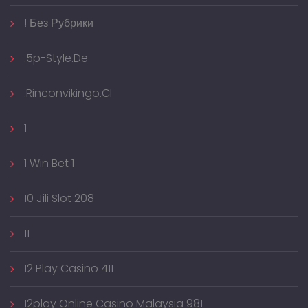
! Без Рубрики
.5p-Style.de
.rinconvikingo.cl
1
1 Win Bet 1
10 Jili Slot 208
11
12 Play Casino 411
12play Online Casino Malaysia 981