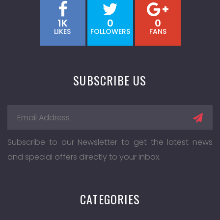
1K
0
0
LIKES
FOLLOWERS
FANS
SUBSCRIBE US
Subscribe to our Newsletter to get the latest news
and special offers directly to your inbox.
CATEGORIES