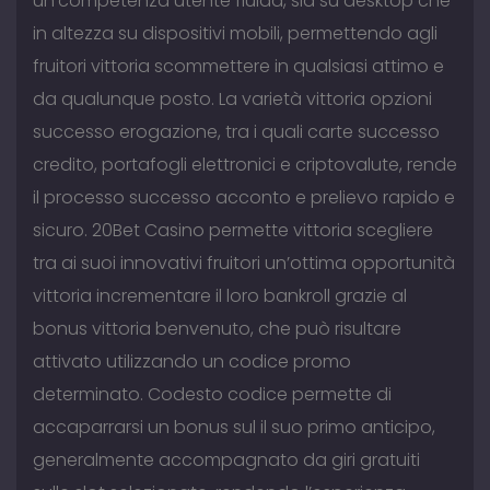
un’competenza utente fluida, sia su desktop che
in altezza su dispositivi mobili, permettendo agli
fruitori vittoria scommettere in qualsiasi attimo e
da qualunque posto. La varietà vittoria opzioni
successo erogazione, tra i quali carte successo
credito, portafogli elettronici e criptovalute, rende
il processo successo acconto e prelievo rapido e
sicuro. 20Bet Casino permette vittoria scegliere
tra ai suoi innovativi fruitori un’ottima opportunità
vittoria incrementare il loro bankroll grazie al
bonus vittoria benvenuto, che può risultare
attivato utilizzando un codice promo
determinato. Codesto codice permette di
accaparrarsi un bonus sul il suo primo anticipo,
generalmente accompagnato da giri gratuiti