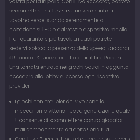
vostra posta in palio. Con il Live Baccarat, potrete
scommettere in altezza su un vero e infatti
tavolino verde, stando serenamente a
abitazione sul PC o dal vostro dispositivo mobile.
Fra i quaranta e più tavoli, a i quali potrete
sedervi, spicca la presenza dello Speed Baccarat,
il Baccarat Squeeze ed il Baccarat First Person.
Una tornata entrato nei giochi potrai in aggiunta
accedere alla lobby successo ogni rispettivo
provider.
I giochi con croupier dal vivo sono la
meccanismo vittoria nuova generazione quale
ti consente di scommettere contro giocatori
reali comodamente da abitazione tua.
Con il Live Baccarat, potrete giocare su un vero