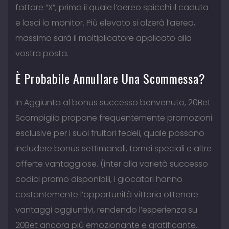
fattore “X”, prima il quale l’aereo spicchi il caduta
e lasci lo monitor. Più elevato si alzerà l’aereo,
massimo sarà il moltiplicatore applicato alla
vostra posta.
È Probabile Annullare Una Scommessa?
In Aggiunta al bonus successo benvenuto, 20Bet
Scompiglio propone frequentemente promozioni
esclusive per i suoi fruitori fedeli, quale possono
includere bonus settimanali, tornei speciali e altre
offerte vantaggiose. (inter alla varietà successo
codici promo disponibili, i giocatori hanno
costantemente l’opportunità vittoria ottenere
vantaggi aggiuntivi, rendendo l’esperienza su
20Bet ancora più emozionante e gratificante.