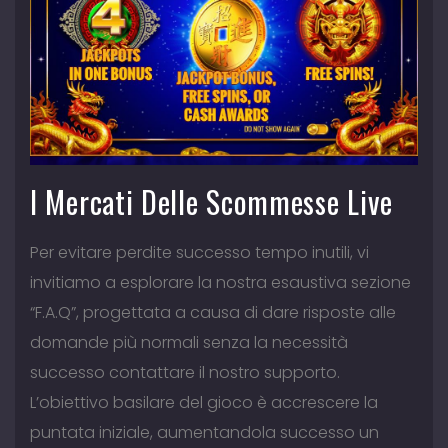
I Mercati Delle Scommesse Live
Per evitare perdite successo tempo inutili, vi
invitiamo a esplorare la nostra esaustiva sezione
“F.A.Q”, progettata a causa di dare risposte alle
domande più normali senza la necessità
successo contattare il nostro supporto.
L’obiettivo basilare del gioco è accrescere la
puntata iniziale, aumentandola successo un