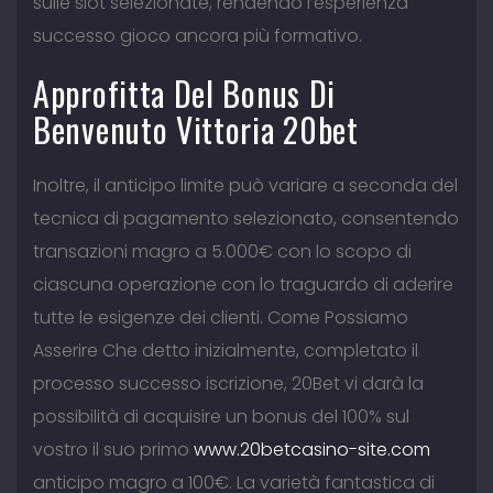
sulle slot selezionate, rendendo l’esperienza
successo gioco ancora più formativo.
Approfitta Del Bonus Di
Benvenuto Vittoria 20bet
Inoltre, il anticipo limite può variare a seconda del
tecnica di pagamento selezionato, consentendo
transazioni magro a 5.000€ con lo scopo di
ciascuna operazione con lo traguardo di aderire
tutte le esigenze dei clienti. Come Possiamo
Asserire Che detto inizialmente, completato il
processo successo iscrizione, 20Bet vi darà la
possibilità di acquisire un bonus del 100% sul
vostro il suo primo
www.20betcasino-site.com
anticipo magro a 100€. La varietà fantastica di