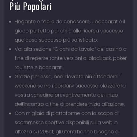
Più Popolari
Elegante e facile da conoscere, il baccarat è il
gioco perfetto per chi è alla ricerca successo
qualcosa successo più sofisticato.
Vai alla sezione “Giochi da tavolo” del casinò a
fine di reperire tante versioni di blackjack, poker,
roulette e baccarat.
Grazie per essa, non dovrete più attendere il
weekend se no ricordarvi successo piazzare la
vostra schedina preventivamente dell’inizio
dell’incontro a fine di prendere inizia all’azione.
Con migliaia di piattaforme con lo scopo di
scommesse sportive disponibili sulla web in
altezza su 20Bet, gli utenti hanno bisogno di