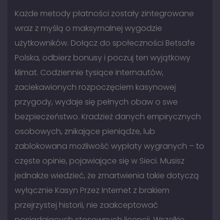
Każde metody płatności zostały zintegrowane
wraz z myślą o maksymalnej wygodzie
użytkowników. Dołącz do społeczności Betsafe
Polska, odbierz bonusy i poczuj ten wyjątkowy
klimat. Codziennie tysiące internautów,
zaciekawionych rozpoczęciem kasynowej
przygody, wydaje się pełnych obaw o swe
bezpieczeństwo. Kradzież danych empirycznych
osobowych, znikające pieniądze, lub
zablokowana możliwość wypłaty wygranych – to
częste opinie, pojawiające się w Sieci. Musisz
jednakże wiedzieć, że zmartwienia takie dotyczą
wyłącznie Kasyn Przez Internet z brakiem
przejrzystej historii, nie zaakceptować
posiadających stosownych licencji. Wszelkie