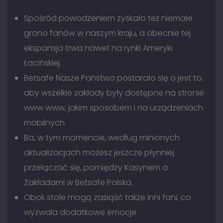
Spośród powodzeniem zyskało też niemałe
grono fanów w naszym kraju, a obecnie tej
ekspansja trwa nawet na rynki Ameryki
Łacińskiej.
Betsafe Nasze Państwo postarało się o jest to,
aby wszelkie zakłady były dostępne na stronie
www www, jakim sposobem i na urządzeniach
mobilnych.
Ba, w tym momencie, według minionych
aktualizacjach możesz jeszcze płynniej
przełączać się, pomiędzy Kasynem a
Zakładami w Betsafe Polska.
Obok stole mogą zasiąść także inni fani, co
wyzwala dodatkowe emocje.