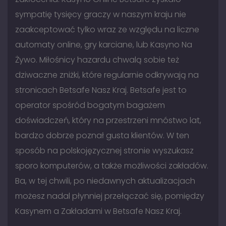
sympatię tysięcy graczy w naszym kraju nie
zaakceptować tylko wraz ze względu na liczne
automaty online, gry karciane, lub Kasyno Na
Żywo. Miłośnicy hazardu chwalą sobie też
dziwaczne zniżki, które regularnie odkrywają na
stronicach Betsafe Nasz Kraj. Betsafe jest to
operator spośród bogatym bagażem
doświadczeń, który na przestrzeni mnóstwo lat,
bardzo dobrze poznał gusta klientów. W ten
sposób na polskojęzycznej stronie wyszukasz
sporo komputerów, a także możliwości zakładów.
Ba, w tej chwili, po niedawnych aktualizacjach
możesz nadal płynniej przełączać się, pomiędzy
Kasynem a Zakładami w Betsafe Nasz Kraj.