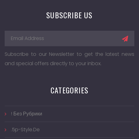
SUBSCRIBE US
Subscribe to our Newsletter to get the latest news
and special offers directly to your inbox.
CATEGORIES
! Без Рубрики
.5p-Style.de