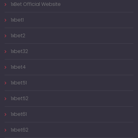
1xBet Official Website
1xbet1
1xbet2
1xbet32
1xbet4
1xbet51
1xbet52
1xbet61
1xbet62