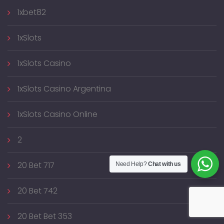
1xbet82
1xSlots
1xSlots Casino
1xSlots Casino Argentina
1xSlots Casino Online
2
20 Bet 717
Need Help?
Chat with us
20 Bet 742
20 Bet Bet 353