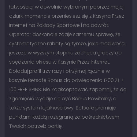
łatwością, w dowolnie wybranym poprzez mojej
dziurki momencie przeniesiesz się z Kasyna Przez
Internet na Zakłady Sportowe i na odwrót.
Operator doskonale zdaje samemu sprawę, że
systematyczne rabaty są tymże, jakie możliwości
jeszcze w wyższym stopniu zachęca graczy do
spędzania okresu w Kasynie Przez Internet.
Doładuj profil trzy razy i otrzymaj łącznie w
kasynie Betsafe Bonus do odwiedzenia 1700 ZŁ +
100 FREE SPINS. Nie Zaakceptować zapomnij, że do
zgarnięcia wydaje się być Bonus Powitalny, a
także system lojalnościowy. Betsafe premiuje
punktami każdą rozegraną za pośrednictwem
Twoich potrzeb partię.