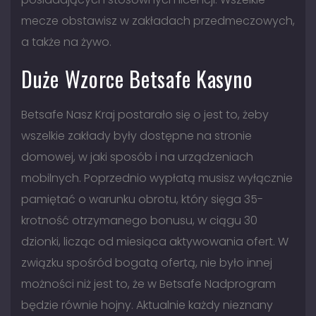
mecze obstawisz w zakładach przedmeczowych,
a także na żywo.
Duże Wzorce Betsafe Kasyno
Betsafe Nasz Kraj postarało się o jest to, żeby
wszelkie zakłady były dostępne na stronie
domowej, w jaki sposób i na urządzeniach
mobilnych. Poprzednio wypłatą musisz wyłącznie
pamiętać o warunku obrotu, który sięga 35-
krotność otrzymanego bonusu, w ciągu 30
dzionki, licząc od miesiąca aktywowania ofert. W
związku spośród bogatą ofertą, nie było innej
możności niż jest to, że w Betsafe Nadprogram
będzie równie hojny. Aktualnie każdy nieznany