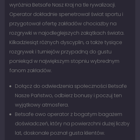
wyróżnia Betsafe Nasz Kraj na tle rywalizacji.
Operator dokładnie spenetrował świat sportu i
przygotował ofertę zakładów chociażby na
rozgrywki w najodleglejszych zakątkach świata.
Kilkadziesiąt różnych dyscyplin, a także tysiące
rozgrywek i turniejów przypadną do gustu
poniekąd w największym stopniu wybrednym
fanom zakładów.
Dołącz do odwiedzenia społeczności Betsafe
Nasze Państwo, odbierz bonusy i poczuj ten
wyjątkowy atmosfera.
Betsafe owo operator z bogatym bagażem
doświadczeń, który na powierzchni dużej liczby
lat, doskonale poznał gusta klientów.