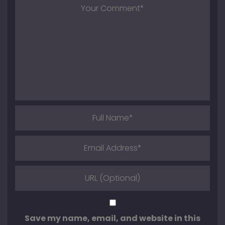
Save my name, email, and website in this