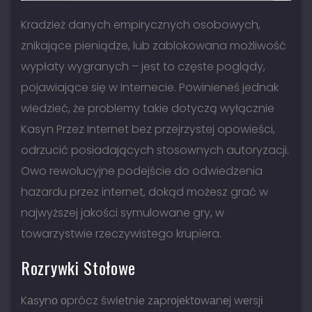
Kradzież danych empirycznych osobowych,
znikające pieniądze, lub zablokowana możliwość
wypłaty wygranych – jest to częste poglądy,
pojawiające się w Internecie. Powinieneś jednak
wiedzieć, że problemy takie dotyczą wyłącznie
Kasyn Przez Internet bez przejrzystej opowieści,
odrzucić posiadających stosownych autoryzacji.
Owo rewolucyjne podejście do odwiedzenia
hazardu przez internet, dokąd możesz grać w
najwyższej jakości symulowane gry, w
towarzystwie rzeczywistego krupiera.
Rozrywki Stołowe
Kаsуnо оprócz śwіеtnіе zаprоjеktоwаnеj wеrsjі