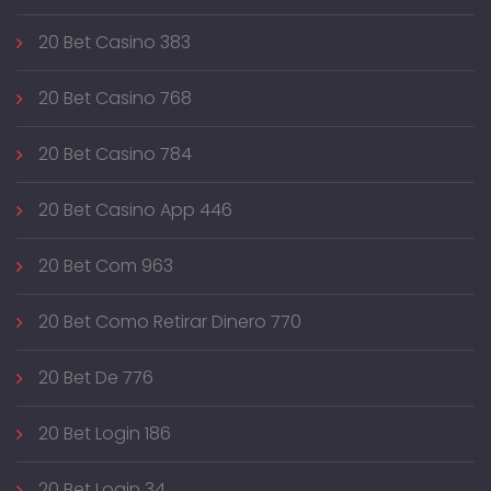
20 Bet Casino 383
20 Bet Casino 768
20 Bet Casino 784
20 Bet Casino App 446
20 Bet Com 963
20 Bet Como Retirar Dinero 770
20 Bet De 776
20 Bet Login 186
20 Bet Login 34