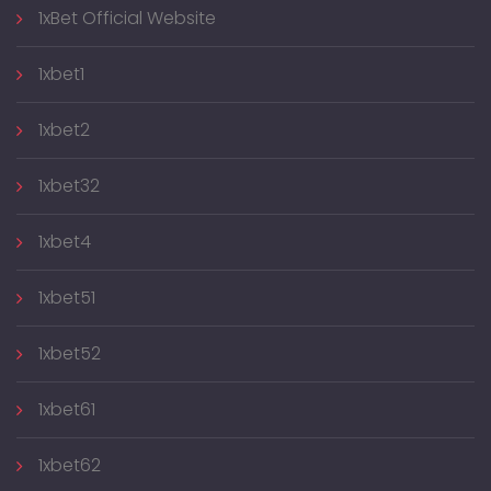
1xBet Official Website
1xbet1
1xbet2
1xbet32
1xbet4
1xbet51
1xbet52
1xbet61
1xbet62