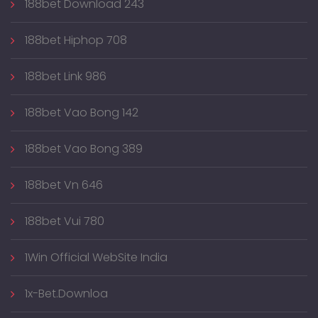
188bet Download 243
188bet Hiphop 708
188bet Link 986
188bet Vao Bong 142
188bet Vao Bong 389
188bet Vn 646
188bet Vui 780
1Win Official WebSite India
1x-Bet.downloa