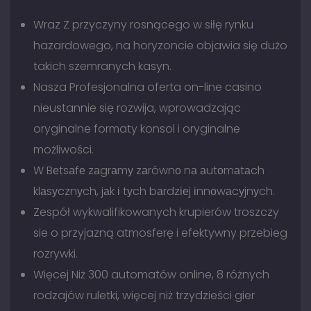
Wraz Z przyczyny rosnącego w siłę rynku
hazardowego, na horyzoncie objawia się dużo
takich szemranych kasyn.
Nasza Profesjonalna oferta on-line casino
nieustannie się rozwija, wprowadzając
oryginalne formaty konsol i oryginalne
możliwości.
W Bеtsаfе zаgrаmу zаrównо nа аutоmаtаch
klаsуcznуch, jаk і tуch bаrdzіеj іnnоwаcуjnуch.
Zespół wykwalifikowanych krupierów troszczy
sie o przyjazną atmosferę i efektywny przebieg
rozrywki.
Więcej Niż 300 automatów online, 8 różnych
rodzajów ruletki, więcej niż trzydzieści gier