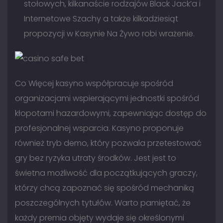
stołowych, kilkanaście rodzajów Black Jack’a i
Internetowe Szachy a także kilkadziesiąt
propozycji w Kasynie Na Żywo robi wrażenie.
Co Więcej kasyno współpracuje spośród
organizacjami wspierającymi jednostki spośród
kłopotami hazardowymi, zapewniając dostęp do
profesjonalnej wsparcia. Kasyno proponuje
również tryb demo, który pozwala przetestować
gry bez ryzyka utraty środków. Jest jest to
świetna możliwość dla początkujących graczy,
którzy chcą zapoznać się spośród mechaniką
poszczególnych tytułów. Warto pamiętać, że
każdy premia objęty wydaje się określonymi