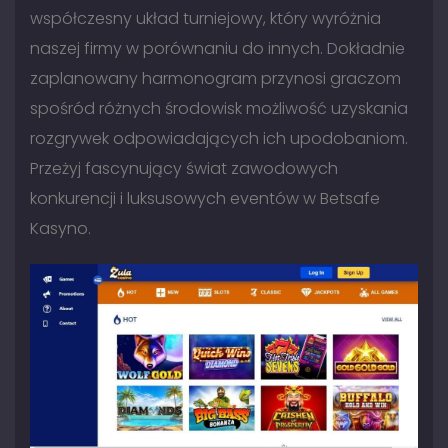
współczesny układ turniejowy, który wyróżnia
naszej firmy w porównaniu do innych. Dokładnie
zaplanowany harmonogram przynosi graczom
spośród różnych środowisk możliwość uzyskania
rozgrywek odpowiadających ich upodobaniom.
Przeżyj fascynujący świat zawodowych
konkurencji i luksusowych eventów w Betsafe
Kasyno.