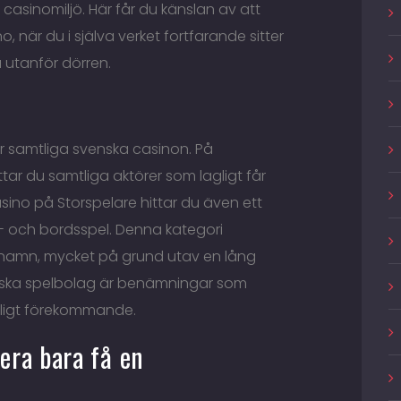
casinomiljö. Här får du känslan av att
, när du i själva verket fortfarande sitter
 utanför dörren.
 samtliga svenska casinon. På
ttar du samtliga aktörer som lagligt får
asino på Storspelare hittar du även ett
 och bordsspel. Denna kategori
namn, mycket på grund utav en lång
enska spelbolag är benämningar som
anligt förekommande.
era bara få en