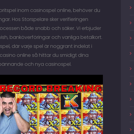
oritspel inom casinospel online, behöver du
engar. Hos Storspelare sker verifieringen
processen både snabb och säker. Vi erbjuder
wish, banköverföringar och vanliga betalkort.
el, där varje spel är noggrant indelat i
t casino online så hittar du smidigt dina
 spännande och nya casinospel.