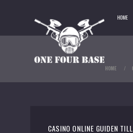
HOME
HOME
/
CASINO ONLINE GUIDEN TIL