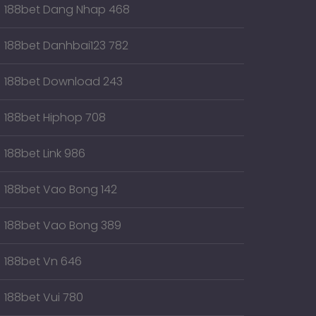
188bet Dang Nhap 468
188bet Danhbai123 782
188bet Download 243
188bet Hiphop 708
188bet Link 986
188bet Vao Bong 142
188bet Vao Bong 389
188bet Vn 646
188bet Vui 780