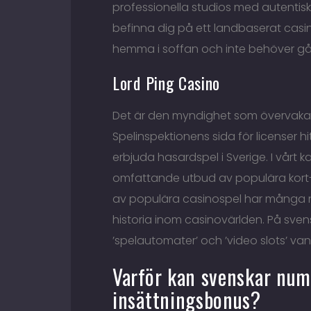
professionella studios med autentisk 
befinna dig på ett landbaserat casino
hemma i soffan och inte behöver gå
Lord Ping Casino
Det är den myndighet som övervakar
Spelinspektionens sida för licenser hi
erbjuda hasardspel i Sverige. I vårt k
omfattande utbud av populära kort-
av populära casinospel har många 
historia inom casinovärlden. På sv
’spelautomater’ och ’video slots’ v
Varför kan svenskar num
insättningsbonus?