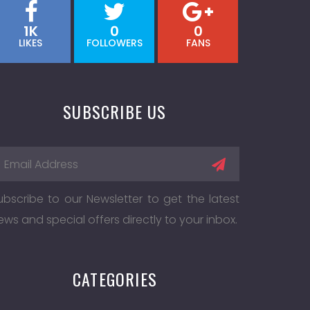
1K
0
0
LIKES
FOLLOWERS
FANS
SUBSCRIBE US
ubscribe to our Newsletter to get the latest
ews and special offers directly to your inbox.
CATEGORIES