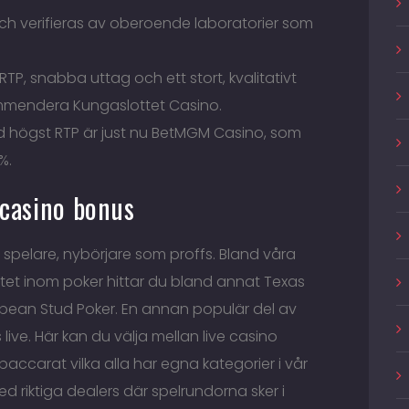
ch verifieras av oberoende laboratorier som
P, snabba uttag och ett stort, kvalitativt
ommendera Kungaslottet Casino.
d högst RTP är just nu BetMGM Casino, som
%.
 casino bonus
v spelare, nybörjare som proffs. Bland våra
tet inom poker hittar du bland annat Texas
bean Stud Poker. En annan populär del av
live. Här kan du välja mellan live casino
baccarat vilka alla har egna kategorier i vår
ed riktiga dealers där spelrundorna sker i