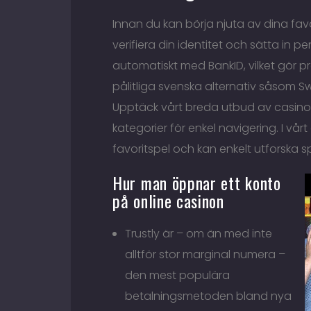
Innan du kan börja njuta av dina fav
verifiera din identitet och sätta in p
automatiskt med BankID, vilket gör 
pålitliga svenska alternativ såsom S
Upptäck vårt breda utbud av casinosp
kategorier för enkel navigering. I vår
favoritspel och kan enkelt utforska
Hur man öppnar ett konto
på online casinon
Trustly är – om än med inte
alltför stor marginal numera –
den mest populära
betalningsmetoden bland nya