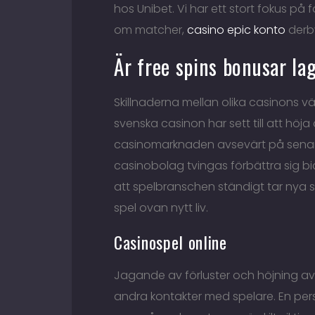
hos Unibet. Vi har ett stort fokus på
om matcher,
casino epic konto
derby
Är free spins bonusar la
Skillnaderna mellan olika casinons v
svenska casinon har sett till att h
casinomarknaden avsevärt på senar
casinobolag tvingas förbättra sig bid
att spelbranschen ständigt tar nya st
spel ovan nytt liv.
Casinospel online
Jagande av förluster och höjning a
andra kontakter med spelare. En pers