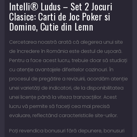
Intelli® Ludus – Set 2 Jocuri
Clasice: Carti de Joc Poker si
Domino, Cutie din Lemn
Cercetarea noastră arată că alegerea unui site
de încredere în România este destul de ușoară.
Pentru a face acest lucru, trebuie doar să studiați
cu atenție avantajele diferitelor cazinouri. În
procesul de pregătire a revizuirii, acordăm atenție
unei varietăți de indicatori, de la disponibilitatea
unei licențe până la viteza tranzacțiilor. Acest
lucru vă permite să faceți cea mai precisă
evaluare, reflectând caracteristicile site-urilor.
Poți revendica bonusuri fără depunere, bonusuri