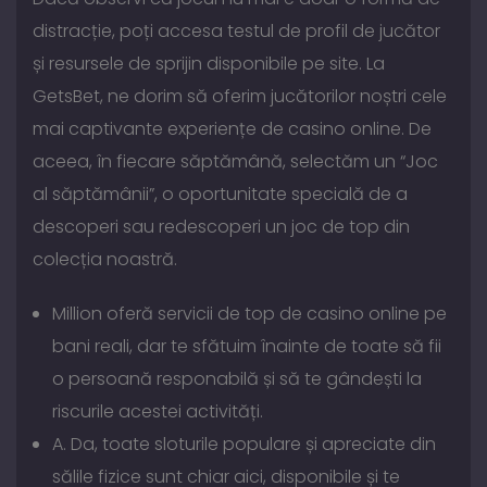
distracție, poți accesa testul de profil de jucător
și resursele de sprijin disponibile pe site. La
GetsBet, ne dorim să oferim jucătorilor noștri cele
mai captivante experiențe de casino online. De
aceea, în fiecare săptămână, selectăm un “Joc
al săptămânii”, o oportunitate specială de a
descoperi sau redescoperi un joc de top din
colecția noastră.
Million oferă servicii de top de casino online pe
bani reali, dar te sfătuim înainte de toate să fii
o persoană responabilă și să te gândești la
riscurile acestei activități.
A. Da, toate sloturile populare și apreciate din
sălile fizice sunt chiar aici, disponibile și te