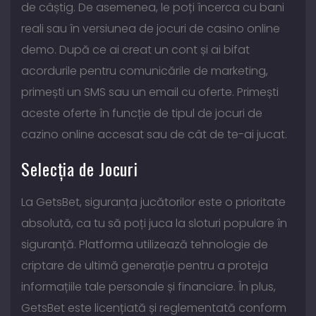
de câștig. De asemenea, le poți încerca cu bani
reali sau în versiunea de jocuri de casino online
demo. După ce ai creat un cont și ai bifat
acordurile pentru comunicările de marketing,
primești un SMS sau un email cu oferte. Primești
aceste oferte în funcție de tipul de jocuri de
cazino online accesat sau de cât de te-ai jucat.
Selecția de Jocuri
La GetsBet, siguranța jucătorilor este o prioritate
absolută, ca tu să poți juca la sloturi populare în
siguranță. Platforma utilizează tehnologie de
criptare de ultimă generație pentru a proteja
informațiile tale personale și financiare. În plus,
GetsBet este licențiată și reglementată conform