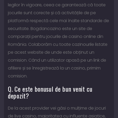
legilor în vigoare, ceea ce garantează că toate
jocurile sunt corecte și că activitățile de pe
platformă respectă cele mai înalte standarde de
securitate. Bogdancazino este un site de
comparații pentru jocurile de casino online din
România. Colaborăm cu toate cazinourile listate
pe acest website de unde este obținut un
comision. Când un utilizator apasă pe un link de
afiliere și se înregistrează la un casino, primim
comision.
Q. Ce este bonusul de bun venit cu
depozit?
De la acest provider vei găsi o mulțime de jocuri
de live casino, majoritatea cu influențe asiatice,