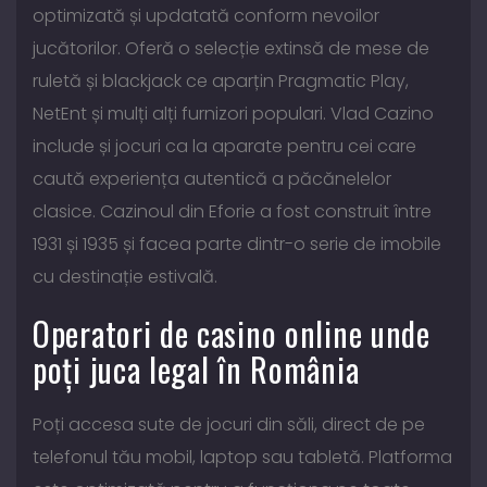
optimizată și updatată conform nevoilor
jucătorilor. Oferă o selecție extinsă de mese de
ruletă și blackjack ce aparțin Pragmatic Play,
NetEnt și mulți alți furnizori populari. Vlad Cazino
include și jocuri ca la aparate pentru cei care
caută experiența autentică a păcănelelor
clasice. Cazinoul din Eforie a fost construit între
1931 și 1935 și facea parte dintr-o serie de imobile
cu destinație estivală.
Operatori de casino online unde
poți juca legal în România
Poți accesa sute de jocuri din săli, direct de pe
telefonul tău mobil, laptop sau tabletă. Platforma