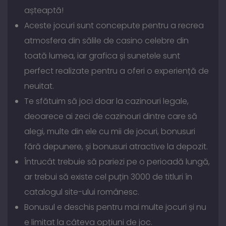
așteaptă!
Aceste jocuri sunt concepute pentru a recrea
atmosfera din sălile de casino celebre din
toată lumea, iar grafica și sunetele sunt
perfect realizate pentru a oferi o experiență de
neuitat.
Te sfătuim să joci doar la cazinouri legale,
deoarece ai zeci de cazinouri dintre care să
alegi, multe din ele cu mii de jocuri, bonusuri
fără depunere, și bonusuri atractive la depozit.
Întrucât trebuie să pariezi pe o perioadă lungă,
ar trebui să existe cel puțin 3000 de titluri în
catalogul site-ului românesc.
Bonusul e deschis pentru mai multe jocuri și nu
e limitat la câteva opțiuni de joc.