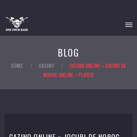
BLOG
HOME
/
CASINO
/
CAZINO ONLINE » JOCURI DE
NOROC ONLINE » PLAYER
CAZINO ONLINE » JOCURI DE NOROC