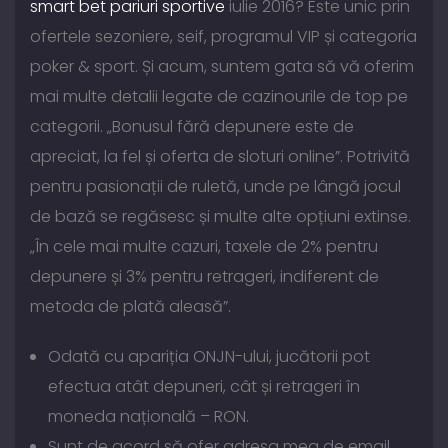
smart bet pariuri sportive
iulie 2016? Este unic prin
ofertele sezoniere, seif, programul VIP și categoria
poker & sport. Și acum, suntem gata să vă oferim
mai multe detalii legate de cazinourile de top pe
categorii. „Bonusul fără depunere este de
apreciat, la fel și oferta de sloturi online”. Potrivită
pentru pasionații de ruletă, unde pe lângă jocul
de bază se regăsesc și multe alte opțiuni extinse.
„În cele mai multe cazuri, taxele de 2% pentru
depunere și 3% pentru retrageri, indiferent de
metoda de plată aleasă”.
Odată cu apariția ONJN-ului, jucătorii pot
efectua atât depuneri, cât și retrageri în
moneda națională – RON.
Sunt de acord să ofer adresa mea de email