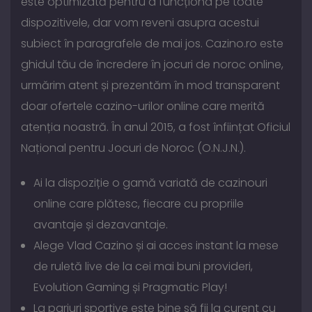
este optimizată pentru a funcționa pe toate
dispozitivele, dar vom reveni asupra acestui
subiect în paragrafele de mai jos. Cazino.ro este
ghidul tău de încredere în jocuri de noroc online,
urmărim atent și prezentăm în mod transparent
doar ofertele cazino-urilor online care merită
atenția noastră. În anul 2015, a fost înființat Oficiul
Național pentru Jocuri de Noroc (O.N.J.N.).
Ai la dispoziție o gamă variată de cazinouri
online care plătesc, fiecare cu propriile
avantaje și dezavantaje.
Alege Vlad Cazino și ai acces instant la mese
de ruletă live de la cei mai buni provideri,
Evolution Gaming și Pragmatic Play!
La pariuri sportive este bine să fii la curent cu