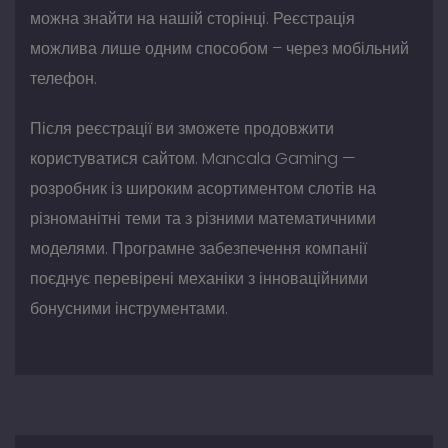
можна знайти на нашій сторінці. Реєстрація
можлива лише одним способом – через мобільний
телефон.
Після реєстрації ви зможете продовжити
користуватися сайтом. Mancala Gaming —
розробник із широким асортиментом слотів на
різноманітні теми та з різними математичними
моделями. Програмне забезпечення компанії
поєднує перевірені механіки з інноваційними
бонусними інструментами.