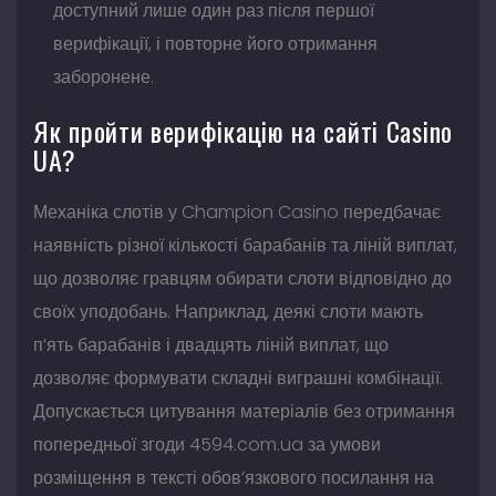
доступний лише один раз після першої
верифікації, і повторне його отримання
заборонене.
Як пройти верифікацію на сайті Casino
UA?
Механіка слотів у Champion Casino передбачає
наявність різної кількості барабанів та ліній виплат,
що дозволяє гравцям обирати слоти відповідно до
своїх уподобань. Наприклад, деякі слоти мають
п’ять барабанів і двадцять ліній виплат, що
дозволяє формувати складні виграшні комбінації.
Допускається цитування матеріалів без отримання
попередньої згоди 4594.com.ua за умови
розміщення в тексті обов’язкового посилання на