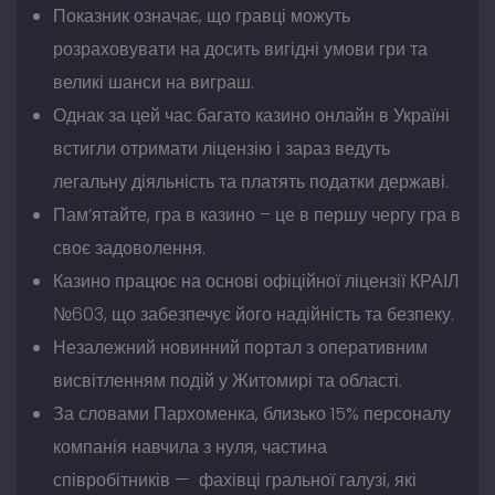
Показник означає, що гравці можуть
розраховувати на досить вигідні умови гри та
великі шанси на виграш.
Однак за цей час багато казино онлайн в Україні
встигли отримати ліцензію і зараз ведуть
легальну діяльність та платять податки державі.
Пам’ятайте, гра в казино – це в першу чергу гра в
своє задоволення.
Казино працює на основі офіційної ліцензії КРАІЛ
№603, що забезпечує його надійність та безпеку.
Незалежний новинний портал з оперативним
висвітленням подій у Житомирі та області.
За словами Пархоменка, близько 15% персоналу
компанія навчила з нуля, частина
співробітників — фахівці гральної галузі, які