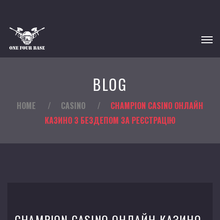
BLOG
HOME
/
CASINO
/
CHAMPION CASINO ОНЛАЙН
КАЗИНО З БЕЗДЕПОМ ЗА РЕЄСТРАЦІЮ
CHAMPION CASINO ОНЛАЙН КАЗИНО