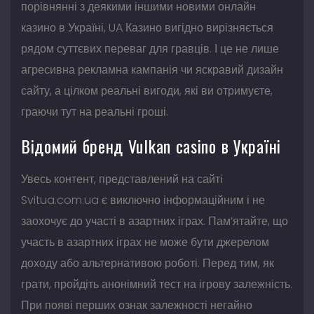
порівнянні з деякими іншими новими онлайн
казино в Україні, UA Казино вигідно вирізняється
рядом суттєвих переваг для гравців. І це не лише
агресивна рекламна кампанія чи яскравий дизайн
сайту, а цілком реальні вигоди, які ви отримуєте,
граючи тут на реальні гроші.
Відомий бренд Vulkan casino в Україні
Увесь контент, представлений на сайті
Svitua.com.ua є виключно інформаційним і не
заохочує до участі в азартних іграх. Пам’ятайте, що
участь в азартних іграх не може бути джерелом
доходу або альтернативою роботі. Перед тим, як
грати, пройдіть анонімний тест на ігрову залежність.
При появі перших ознак залежності негайно