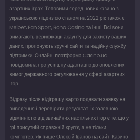
азартних іграх. Топовими серед нових казино з
українською ліцензією станом на 2022 рік також є
Melbet, Fan Sport, Boho Casino та інші. Всі вони
вимагають верифікації акаунту для захисту ваших
даних, пропонують зручні сайти та надійну службу
підтримки. Онлайн-платформа Casino.ua
повідомила про успішну адаптацію до оновлених
вимог державного регулювання у сфері азартних
ігор.
Відразу після відіграшу варто подавати заявку на
виведення і перевірити результат. Їх головною
відмінністю від звичайних настільних ігор є те, що у
грі присутній справжній круп’є, а не тільки
комп’ютер. Як пише Олексій Іванов на сайті Казино