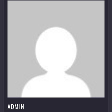
ADMIN