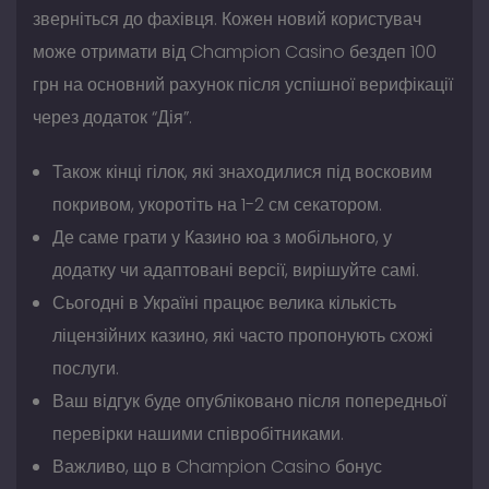
зверніться до фахівця. Кожен новий користувач
може отримати від Champion Casino бездеп 100
грн на основний рахунок після успішної верифікації
через додаток “Дія”.
Також кінці гілок, які знаходилися під восковим
покривом, укоротіть на 1-2 см секатором.
Де саме грати у Казино юа з мобільного, у
додатку чи адаптовані версії, вирішуйте самі.
Сьогодні в Україні працює велика кількість
ліцензійних казино, які часто пропонують схожі
послуги.
Ваш відгук буде опубліковано після попередньої
перевірки нашими співробітниками.
Важливо, що в Champion Casino бонус