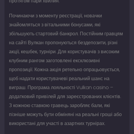
протягом пари хвилин.
Починаючи з моменту реєстрації, новачки
знайомляться з вітальними бонусами, які
збільшують стартовий банкрол. Постійним гравцям
на сайті Вулкан пропонуються бездепозити, різні
акції, кешбек, турніри. Для користувачів з високим
клубним рангом заготовлені ексклюзивні
пропозиції. Кожна акція ретельно опрацьовується,
щоб надати користувачеві реальний шанс на
виграш. Програма лояльності Vulkan casino –
додатковий привілей для зареєстрованих клієнтів.
З кожною ставкою гравець заробляє бали, які
пізніше можуть бути обміняні на реальні гроші або
використані для участі в азартних турнірах.