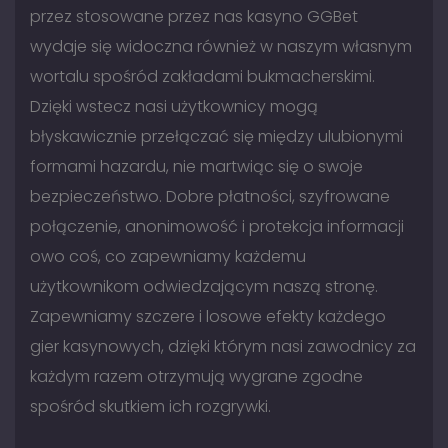
przez stosowane przez nas kasyno GGBet
wydaje się widoczna również w naszym własnym
wortalu spośród zakładami bukmacherskimi.
Dzięki wstecz nasi użytkownicy mogą
błyskawicznie przełączać się między ulubionymi
formami hazardu, nie martwiąc się o swoje
bezpieczeństwo. Dobre płatności, szyfrowane
połączenie, anonimowość i protekcja informacji
owo coś, co zapewniamy każdemu
użytkownikom odwiedzającym naszą stronę.
Zapewniamy szczere i losowe efekty każdego
gier kasynowych, dzięki którym nasi zawodnicy za
każdym razem otrzymują wygrane zgodne
spośród skutkiem ich rozgrywki.