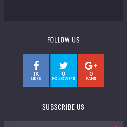
FOLLOW US
1K
0
0
LIKES
FOLLOWERS
FANS
SUBSCRIBE US