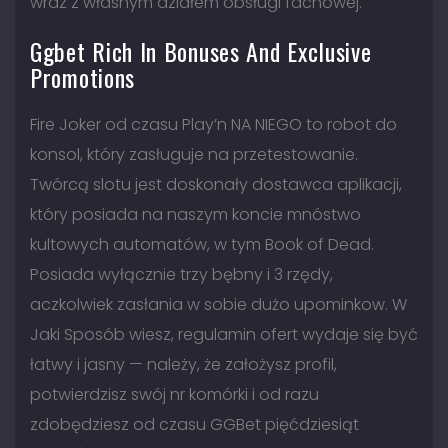
wraz z własnym działem obsługi fachowej.
Ggbet Rich In Bonuses And Exclusive
Promotions
Fire Joker od czasu Play’n NA NIEGO to robot do
konsol, który zasługuje na przetestowanie.
Twórcą slotu jest doskonały dostawca aplikacji,
który posiada na naszym koncie mnóstwo
kultowych automatów, w tym Book of Dead.
Posiada wyłącznie trzy bębny i 3 rzędy,
aczkolwiek zasłania w sobie dużo upominkow. W
Jaki Sposób wiesz, regulamin ofert wydaje się być
łatwy i jasny — należy, że założysz profil,
potwierdzisz swój nr komórki i od razu
zdobędziesz od czasu GGBet pięćdziesiąt