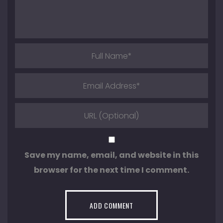
Save my name, email, and website in this
browser for the next time I comment.