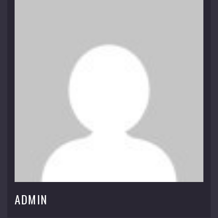
ADMIN