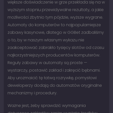
większe doświadczenie w grze przekłada się na w
wyższym stopniu przewidywalne rezultaty, a jakie
możliwości zbytnio tym pójdzie, wyższe wygrane.
Automaty do komputerów to najpopularniejsze
zabawy kasynowe, dlatego w GGBet zadbaliśmy
o to, by w naszym własnym wykazu nie
zaakceptować zabrakło tysięcy slotów od czasu
najkorzystniejszych producentów komputerów.
Reguły zabawy w automaty są proste —
wystarczy, postawić zakład i zakręcić bębnami.
Aby urozmaicić tę łatwą rozrywkę, pomysłowi
deweloperzy dodają do automatów oryginalne
mechanizmy i procedury.
Ważne jest, żeby sprawdzić wymagania