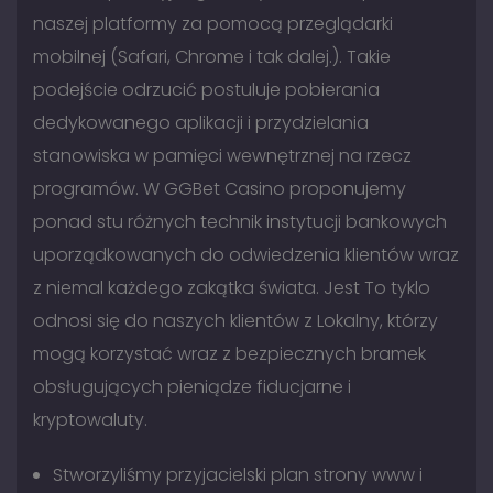
naszej platformy za pomocą przeglądarki
mobilnej (Safari, Chrome i tak dalej.). Takie
podejście odrzucić postuluje pobierania
dedykowanego aplikacji i przydzielania
stanowiska w pamięci wewnętrznej na rzecz
programów. W GGBet Casino proponujemy
ponad stu różnych technik instytucji bankowych
uporządkowanych do odwiedzenia klientów wraz
z niemal każdego zakątka świata. Jest To tyklo
odnosi się do naszych klientów z Lokalny, którzy
mogą korzystać wraz z bezpiecznych bramek
obsługujących pieniądze fiducjarne i
kryptowaluty.
Stworzyliśmy przyjacielski plan strony www i