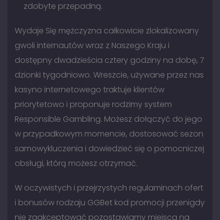
zdobyte przepadną.
Wydaje Się mężczyzna całkowicie zlokalizowany
gwoli internautów wraz z Naszego Kraju i
dostępny dwadzieścia cztery godziny na dobę, 7
dzionki tygodniowo. Wreszcie, używane przez nas
kasyno internetowego traktuje klientów
priorytetowo i proponuje rodzimy system
Responsible Gambling. Możesz dołączyć do jego
w przypadkowym momencie, dostosować sezon
samowykluczenia i dowiedzieć się o pomocniczej
obsługi, którą możesz otrzymać.
W oczywistych i przejrzystych regulaminach ofert
i bonusów rodzaju GGBet kod promocji przenigdy
nie zaakceptować pozostawiamy miejsca na