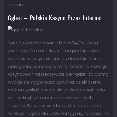
karciane.
Ggbet – Polskie Kasyno Przez Internet
Ponadto monitorowanie konta 24/7 wspiera
zapobiegać nieuczciwym albo podejrzanym
działaniom, przyczyniając się do odwiedzenia
wiarygodności naszej witryny. Obszerna zbiór gier
kasynowych na rzeczywiste pieniądze i za darmo
wydaje się ciągle aktualizowana, dzięki czemu
można uzyskać dostęp nie zaakceptować tylko
do atrakcyjnych opcji, ale także modnych
nowości. By urozmaicić hazard, mamy bogatą
kolekcję nagród dla ludzi, którzy grają zarówno na