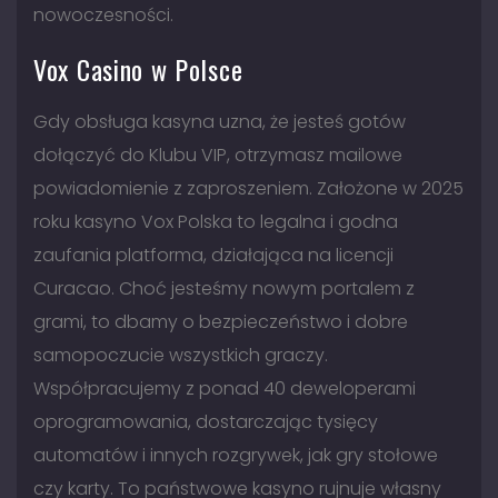
nowoczesności.
Vox Casino w Polsce
Gdy obsługa kasyna uzna, że jesteś gotów
dołączyć do Klubu VIP, otrzymasz mailowe
powiadomienie z zaproszeniem. Założone w 2025
roku kasyno Vox Polska to legalna i godna
zaufania platforma, działająca na licencji
Curacao. Choć jesteśmy nowym portalem z
grami, to dbamy o bezpieczeństwo i dobre
samopoczucie wszystkich graczy.
Współpracujemy z ponad 40 deweloperami
oprogramowania, dostarczając tysięcy
automatów i innych rozgrywek, jak gry stołowe
czy karty. To państwowe kasyno rujnuje własny