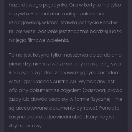
hazardowego pojedynku. Gra w karty to nie tylko
rozrywka – to metafora całej działalności
szpiegowskiej, w której stawką jest życie.Bond w
tej pierwszej odsłonie jest znacznie bardziej ludzki
niż jego filmowe wcielenia.
To nie jest kasyno tylko masszynka do zarabiania
pieniedzy, niemozliwe ze sie caly czas przegrywa.
Roku życia, zgodnie z obowiązującymi zasadami
wizyt i gier Casinos Austria AG. Wymagany jest
oficjalny dokument ze zdjęciem (paszport, prawo
jazdy lub dowód osobisty w formie fizycznej – nie
są akceptowane dokumenty cyfrowe). Ponadto
kasyno prosi o odpowiedni ubiór, który nie jest
zbyt sportowy.