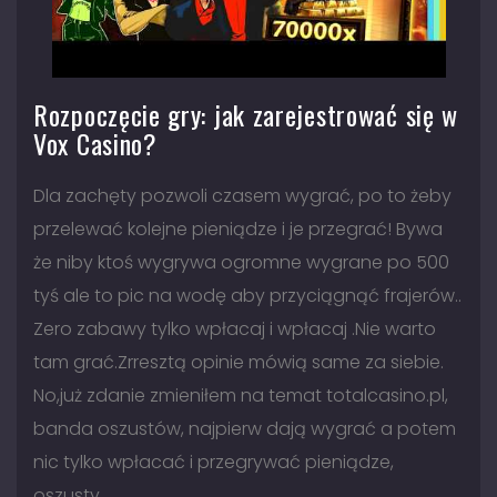
Rozpoczęcie gry: jak zarejestrować się w
Vox Casino?
Dla zachęty pozwoli czasem wygrać, po to żeby
przelewać kolejne pieniądze i je przegrać! Bywa
że niby ktoś wygrywa ogromne wygrane po 500
tyś ale to pic na wodę aby przyciągnąć frajerów..
Zero zabawy tylko wpłacaj i wpłacaj .Nie warto
tam grać.Zrresztą opinie mówią same za siebie.
No,już zdanie zmieniłem na temat totalcasino.pl,
banda oszustów, najpierw dają wygrać a potem
nic tylko wpłacać i przegrywać pieniądze,
oszusty.