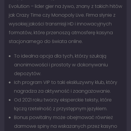
Evolution – lider gier na żywo, znany z takich hitów
jak Crazy Time czy Monopoly Live. Firma słynie z
wysokiej jakości transmisji HD i innowacyjnych
formatów, które przenoszą atmosferę kasyna
stacjonarnego do świata online.
To idealna opcja dla tych, którzy szukają
anonimowości i prostoty w dokonywaniu
depozytów.
Ich program VIP to taki ekskluzywny klub, który
nagradza za aktywność i zaangażowanie.
Od 2021 roku tworzy eksperckie teksty, które
łączą rzetelność z przystępnym językiem.
Bonus powitalny może obejmować również
darmowe spiny na wskazanych przez kasyno