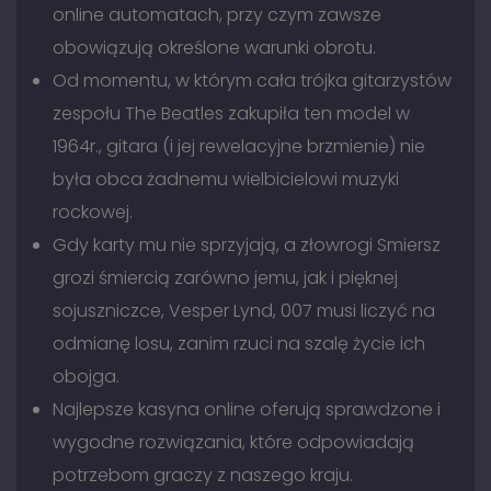
online automatach, przy czym zawsze
obowiązują określone warunki obrotu.
Od momentu, w którym cała trójka gitarzystów
zespołu The Beatles zakupiła ten model w
1964r., gitara (i jej rewelacyjne brzmienie) nie
była obca żadnemu wielbicielowi muzyki
rockowej.
Gdy karty mu nie sprzyjają, a złowrogi Smiersz
grozi śmiercią zarówno jemu, jak i pięknej
sojuszniczce, Vesper Lynd, 007 musi liczyć na
odmianę losu, zanim rzuci na szalę życie ich
obojga.
Najlepsze kasyna online oferują sprawdzone i
wygodne rozwiązania, które odpowiadają
potrzebom graczy z naszego kraju.