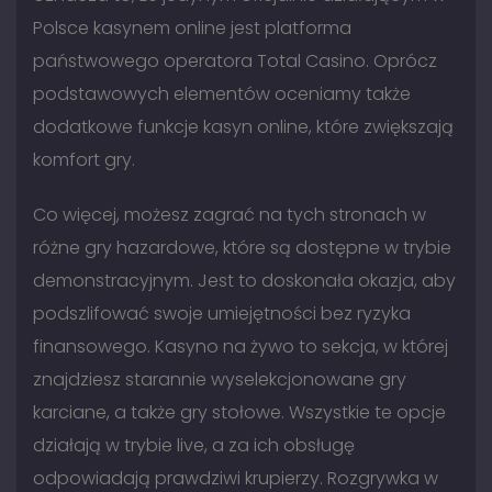
Polsce kasynem online jest platforma
państwowego operatora Total Casino. Oprócz
podstawowych elementów oceniamy także
dodatkowe funkcje kasyn online, które zwiększają
komfort gry.
Co więcej, możesz zagrać na tych stronach w
różne gry hazardowe, które są dostępne w trybie
demonstracyjnym. Jest to doskonała okazja, aby
podszlifować swoje umiejętności bez ryzyka
finansowego. Kasyno na żywo to sekcja, w której
znajdziesz starannie wyselekcjonowane gry
karciane, a także gry stołowe. Wszystkie te opcje
działają w trybie live, a za ich obsługę
odpowiadają prawdziwi krupierzy. Rozgrywka w