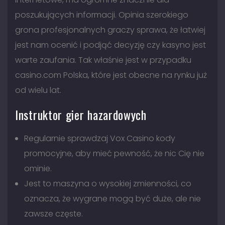
poszukujących informacji. Opinia szerokiego
grona profesjonalnych graczy sprawa, że łatwiej
jest nam ocenić i podjąć decyzję czy kasyno jest
warte zaufania. Tak właśnie jest w przypadku
casino.com Polska, które jest obecne na rynku już
od wielu lat.
Instruktor gier hazardowych
Regularnie sprawdzaj Vox Casino kody
promocyjne, aby mieć pewność, że nic Cię nie
ominie.
Jest to maszyna o wysokiej zmienności, co
oznacza, że wygrane mogą być duże, ale nie
zawsze częste.