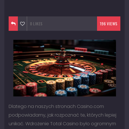
September 17, 2016
0
LIKES
196 VIEWS
Dlatego na naszych stronach Casino.com
podpowiadamy, jak rozpoznać te, których lepiej
unikać. Wdrożenie Total Casino było ogromnym