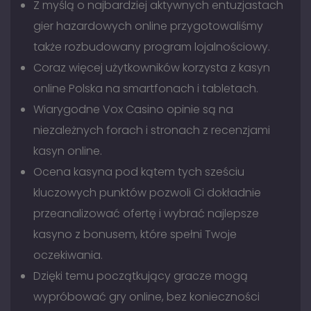
Z myślą o najbardziej aktywnych entuzjastach
gier hazardowych online przygotowaliśmy
także rozbudowany program lojalnościowy.
Coraz więcej użytkowników korzysta z kasyn
online Polska na smartfonach i tabletach.
Wiarygodne Vox Casino opinie są na
niezależnych forach i stronach z recenzjami
kasyn online.
Ocena kasyna pod kątem tych sześciu
kluczowych punktów pozwoli Ci dokładnie
przeanalizować ofertę i wybrać najlepsze
kasyno z bonusem, które spełni Twoje
oczekiwania.
Dzięki temu początkujący gracze mogą
wypróbować gry online, bez konieczności