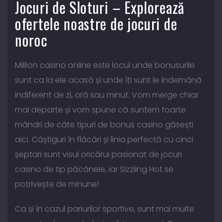
Jocuri de Sloturi – Explorează
ofertele noastre de jocuri de
noroc
Million casino online este locul unde bonusurile
sunt ca la ele acasă și unde îți sunt le îndemână
indiferent de zi, oră sau minut. Vom merge chiar
mai departe și vom spune că suntem foarte
mândri de câte tipuri de bonus casino găsești
aici. Câștiguri în flăcări și linia perfectă cu cinci
șeptari sunt visul oricărui pasionat de jocuri
casino de tip păcănele, iar Sizzling Hot se
potrivește de minune!
Ca și în cazul pariurilor sportive, sunt mai multe