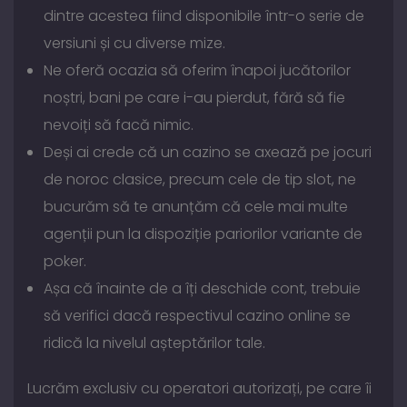
dintre acestea fiind disponibile într-o serie de
versiuni și cu diverse mize.
Ne oferă ocazia să oferim înapoi jucătorilor
noștri, bani pe care i-au pierdut, fără să fie
nevoiți să facă nimic.
Deși ai crede că un cazino se axează pe jocuri
de noroc clasice, precum cele de tip slot, ne
bucurăm să te anunțăm că cele mai multe
agenții pun la dispoziție pariorilor variante de
poker.
Așa că înainte de a îți deschide cont, trebuie
să verifici dacă respectivul cazino online se
ridică la nivelul așteptărilor tale.
Lucrăm exclusiv cu operatori autorizați, pe care îi