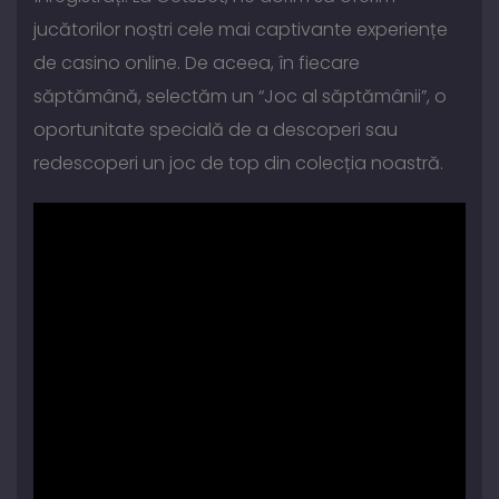
jucătorilor noștri cele mai captivante experiențe
de casino online. De aceea, în fiecare
săptămână, selectăm un “Joc al săptămânii”, o
oportunitate specială de a descoperi sau
redescoperi un joc de top din colecția noastră.