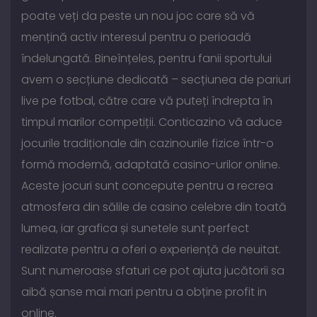
poate veți da peste un nou joc care să vă
mențină activ interesul pentru o perioadă
îndelungată. Bineînțeles, pentru fanii sportului
avem o secțiune dedicată – secțiunea de pariuri
live pe fotbal, către care vă puteți îndrepta în
timpul marilor competiții. Conticazino vă aduce
jocurile tradiționale din cazinourile fizice într-o
formă modernă, adaptată casino-urilor online.
Aceste jocuri sunt concepute pentru a recrea
atmosfera din sălile de casino celebre din toată
lumea, iar grafica și sunetele sunt perfect
realizate pentru a oferi o experiență de neuitat.
Sunt numeroase sfaturi ce pot ajuta jucătorii sa
aibă șanse mai mari pentru a obține profit in
online.