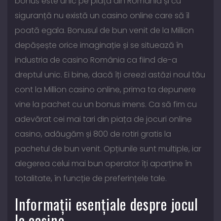
bonus este unic pe piața din România și cu
siguranță nu există un casino online care să îl
poată egala. Bonusul de bun venit de la Million
depășește orice imaginație și se situează în
industria de casino România ca fiind de-a
dreptul unic. Ei bine, dacă îți creezi astăzi noul tău
cont la Million casino online, prima ta depunere
vine la pachet cu un bonus imens. Ca să fim cu
adevărat cei mai tari din piața de jocuri online
casino, adăugăm și 800 de rotiri gratis la
pachetul de bun venit. Opțiunile sunt multiple, iar
alegerea celui mai bun operator îți aparține în
totalitate, în funcție de preferințele tale.
Informații esențiale despre jocul
la casino