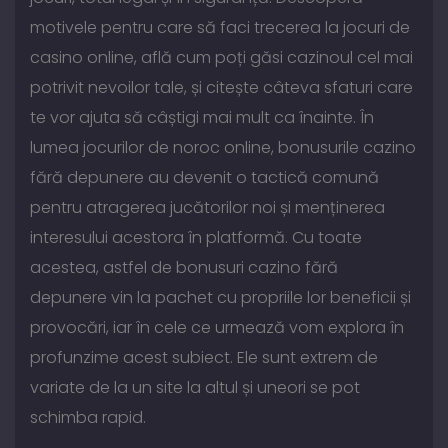
motivele pentru care să faci trecerea la jocuri de
casino online, află cum poți găsi cazinoul cel mai
potrivit nevoilor tale, și citește câteva sfaturi care
te vor ajuta să câștigi mai mult ca înainte. În
lumea jocurilor de noroc online, bonusurile cazino
fără depunere au devenit o tactică comună
pentru atragerea jucătorilor noi și menținerea
interesului acestora în platformă. Cu toate
acestea, astfel de bonusuri cazino fără
depunere vin la pachet cu propriile lor beneficii și
provocări, iar în cele ce urmează vom explora în
profunzime acest subiect. Ele sunt extrem de
variate de la un site la altul și uneori se pot
schimba rapid.