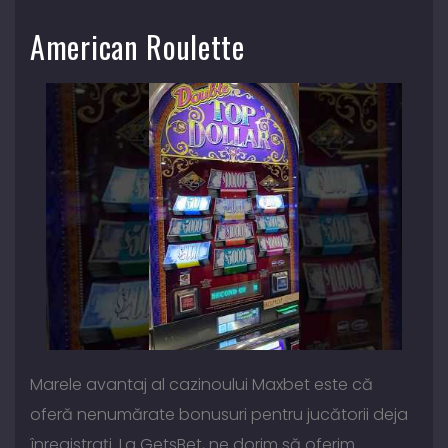
American Roulette
Marele avantaj al cazinoului Maxbet este că
oferă nenumărate bonusuri pentru jucătorii deja
înregistrați. La GetsBet, ne dorim să oferim