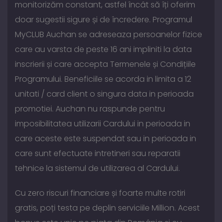
monitorizăm constant, astfel încât să îți oferim
doar sugestii sigure și de încredere. Programul
MyCLUB Auchan se adreseaza persoanelor fizice
care au varsta de peste 16 ani impliniti la data
inscrierii și care accepta Termenele și Condițiile
Programului. Beneficiile se acorda in limita a 12
unitati / card client o singura data in perioada
promotiei. Auchan nu raspunde pentru
imposibilitatea utilizarii Cardului in perioada in
care aceste este suspendat sau in perioada in
care sunt efectuate intretineri sau reparatii
tehnice la sistemul de utilizarea al Cardului.
Cu zero riscuri financiare și foarte multe rotiri
gratis, poți testa pe deplin serviciile Million. Acest