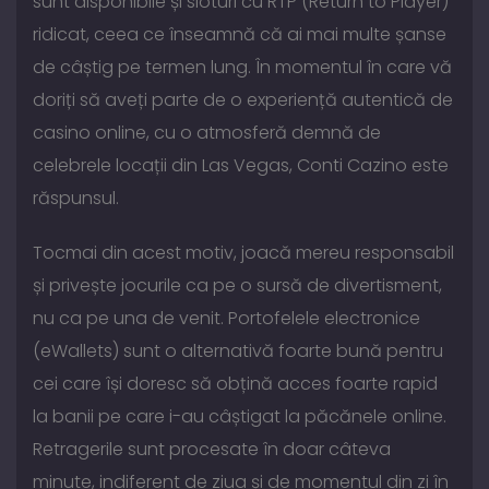
sunt disponibile și sloturi cu RTP (Return to Player)
ridicat, ceea ce înseamnă că ai mai multe șanse
de câștig pe termen lung. În momentul în care vă
doriți să aveți parte de o experiență autentică de
casino online, cu o atmosferă demnă de
celebrele locații din Las Vegas, Conti Cazino este
răspunsul.
Tocmai din acest motiv, joacă mereu responsabil
și privește jocurile ca pe o sursă de divertisment,
nu ca pe una de venit. Portofelele electronice
(eWallets) sunt o alternativă foarte bună pentru
cei care își doresc să obțină acces foarte rapid
la banii pe care i-au câștigat la păcănele online.
Retragerile sunt procesate în doar câteva
minute, indiferent de ziua și de momentul din zi în