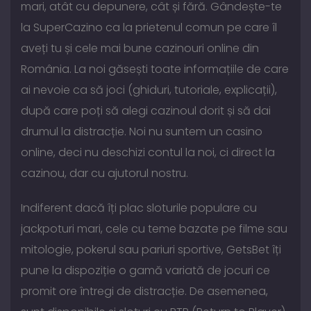
mari, atât cu depunere, cât și fără. Gândește-te
la SuperCazino ca la prietenul comun pe care îl
aveți tu și cele mai bune cazinouri online din
România. La noi găsești toate informațiile de care
ai nevoie ca să joci (ghiduri, tutoriale, explicații),
după care poți să alegi cazinoul dorit și să dai
drumul la distracție. Noi nu suntem un casino
online, deci nu deschizi contul la noi, ci direct la
cazinou, dar cu ajutorul nostru.
Indiferent dacă îți plac sloturile populare cu
jackpoturi mari, cele cu teme bazate pe filme sau
mitologie, pokerul sau pariuri sportive, GetsBet îți
pune la dispoziție o gamă variată de jocuri ce
promit ore întregi de distracție. De asemenea,