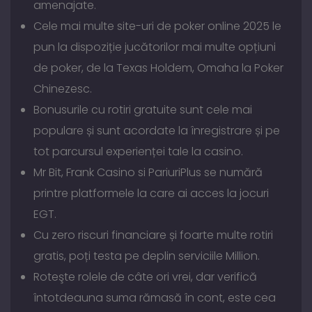
amenajate.
Cele mai multe site-uri de poker online 2025 le
pun la dispoziție jucătorilor mai multe opțiuni
de poker, de la Texas Holdem, Omaha la Poker
Chinezesc.
Bonusurile cu rotiri gratuite sunt cele mai
populare și sunt acordate la înregistrare și pe
tot parcursul experienței tale la casino.
Mr Bit, Frank Casino si PariuriPlus se numără
printre platformele la care ai acces la jocuri
EGT.
Cu zero riscuri financiare și foarte multe rotiri
gratis, poți testa pe deplin serviciile Million.
Roteşte rolele de câte ori vrei, dar verifică
întotdeauna suma rămasă în cont, este cea