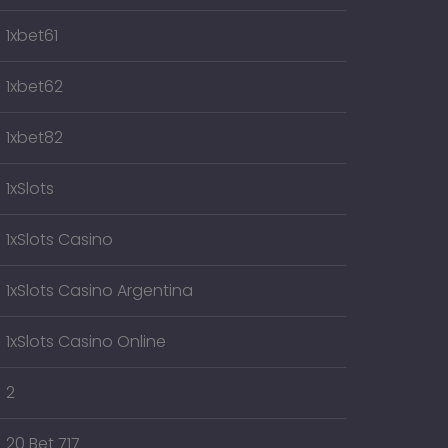
1xbet61
1xbet62
1xbet82
1xSlots
1xSlots Casino
1xSlots Casino Argentina
1xSlots Casino Online
2
20 Bet 717