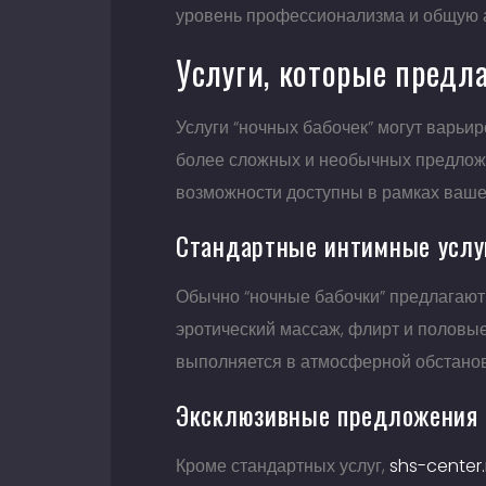
уровень профессионализма и общую 
Услуги, которые предл
Услуги “ночных бабочек” могут варьи
более сложных и необычных предложе
возможности доступны в рамках вашег
Стандартные интимные услу
Обычно “ночные бабочки” предлагают 
эротический массаж, флирт и половые 
выполняется в атмосферной обстановк
Эксклюзивные предложения 
Кроме стандартных услуг,
shs-center.