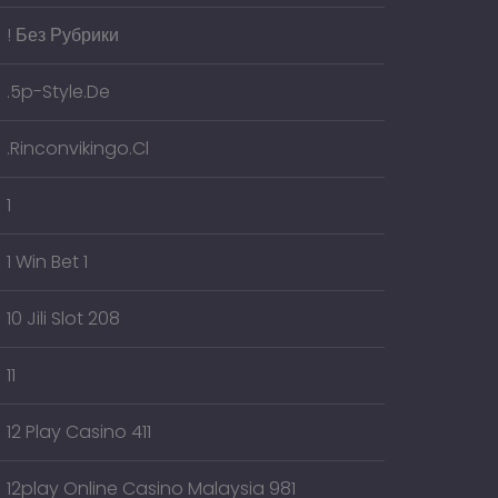
! Без Рубрики
.5p-Style.de
.rinconvikingo.cl
1
1 Win Bet 1
10 Jili Slot 208
11
12 Play Casino 411
12play Online Casino Malaysia 981