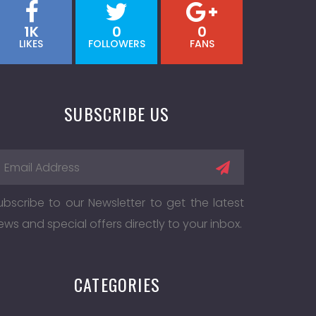
1K
0
0
LIKES
FOLLOWERS
FANS
SUBSCRIBE US
ubscribe to our Newsletter to get the latest
ews and special offers directly to your inbox.
CATEGORIES