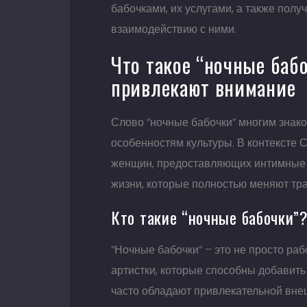
бабочками, их услугами, а также полу
взаимодействию с ними.
Что такое “ночные баб
привлекают внимание
Слово “ночные бабочки” многим знак
особенностям культуры. В контексте С
женщин, предоставляющих интимные ус
жизни, которые полностью меняют тр
Кто такие “ночные бабочки”
“Ночные бабочки” – это не просто ра
артистки, которые способны добавит
часто обладают привлекательной вн