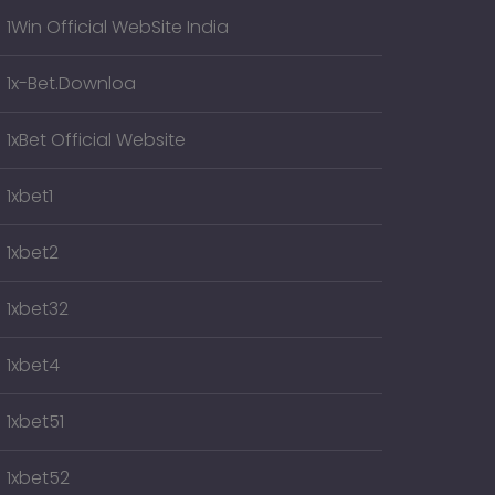
1Win Official WebSite India
1x-Bet.downloa
1xBet Official Website
1xbet1
1xbet2
1xbet32
1xbet4
1xbet51
1xbet52