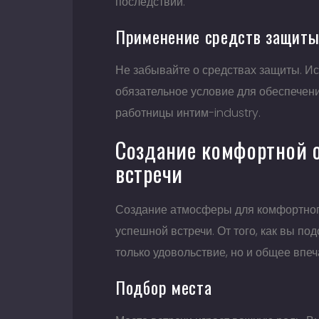
последствий.
Применение средств защит
Не забывайте о средствах защиты. И
обязательное условие для обеспечения
работницы интим-industry.
Создание комфортной о
встречи
Создание атмосферы для комфортного
успешной встречи. От того, как вы под
только удовольствие, но и общее впе
Подбор места