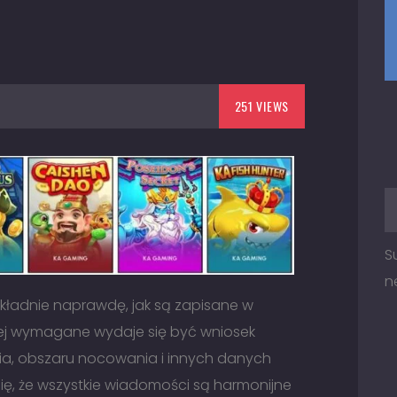
251 VIEWS
S
n
adnie naprawdę, jak są zapisane w
iej wymagane wydaje się być wniosek
enia, obszaru nocowania i innych danych
ę, że wszystkie wiadomości są harmonijne