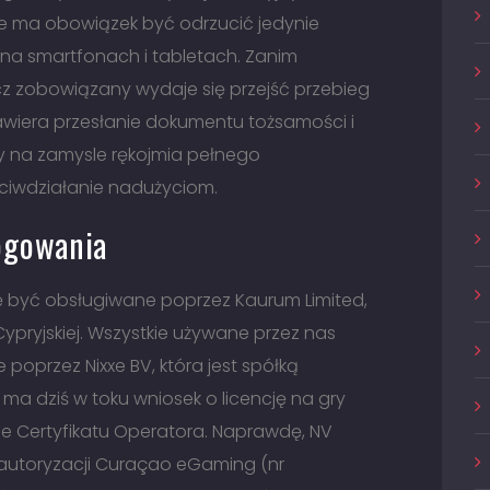
ne ma obowiązek być odrzucić jedynie
na smartfonach i tabletach. Zanim
z zobowiązany wydaje się przejść przebieg
zawiera przesłanie dokumentu tożsamości i
ży na zamysle rękojmia pełnego
eciwdziałanie nadużyciom.
ogowania
 być obsługiwane poprzez Kaurum Limited,
ypryjskiej. Wszystkie używane przez nas
poprzez Nixxe BV, która jest spółką
ma dziś w toku wniosek o licencję na gry
ie Certyfikatu Operatora. Naprawdę, NV
autoryzacji Curaçao eGaming (nr