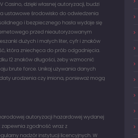
 Casino, dzięki własnej autoryzacji, budzi
ia ustawowe środowisko do odwiedzenia
solidnego i bezpiecznego hasła wydaje się
nternetowego przed nieautoryzowanym
zanki dużych i małych liter, cyfr i znaków
ść, która zniechęca do prób odgadnięcia.
ku 12 znaków długości, żeby wzmocnić
ju brute force. Unikaj używania danych
daty urodzenia czy imiona, ponieważ mogą
narodowej autoryzacji hazardowej wydanej
k zapewnia zgodność wraz z
ularny nadzór instytucji licencyjnych. W