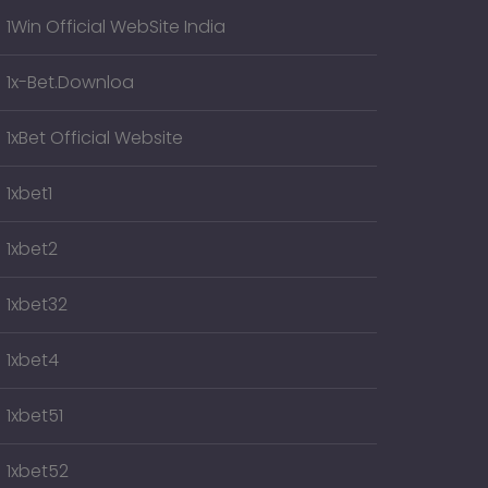
1Win Official WebSite India
1x-Bet.downloa
1xBet Official Website
1xbet1
1xbet2
1xbet32
1xbet4
1xbet51
1xbet52