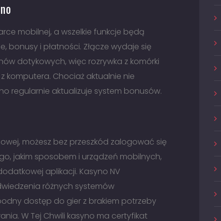
ino
ce mobilnej, a wszelkie funkcje będą
je, bonusy i płatności. Złącze wydaje się
nów dotykowych, więc rozrywka z komórki
z komputera. Chociaż aktualnie nie
no regularnie aktualizuje system bonusów.
mowej, możesz bez przeszkód zalogować się
o, jakim sposobem i urządzeń mobilnych,
odatkowej aplikacji. Kasyno NV
dwiedzenia różnych systemów
bodny dostęp do gier z brakiem potrzeby
ia. W Tej Chwili kasyno ma certyfikat