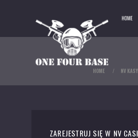
HOME
HOME
/
NV KASY
ZAREJESTRUJ SIĘ W NV CAS