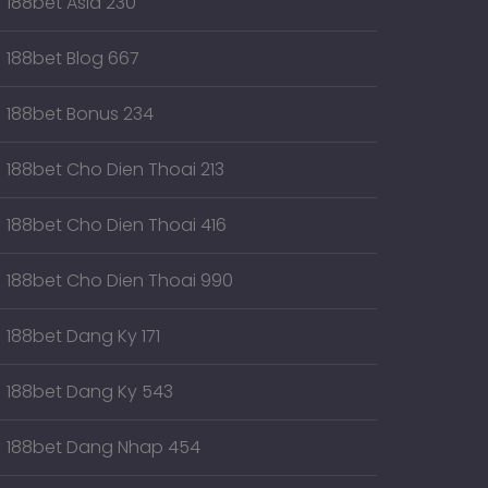
188bet Asia 230
188bet Blog 667
188bet Bonus 234
188bet Cho Dien Thoai 213
188bet Cho Dien Thoai 416
188bet Cho Dien Thoai 990
188bet Dang Ky 171
188bet Dang Ky 543
188bet Dang Nhap 454