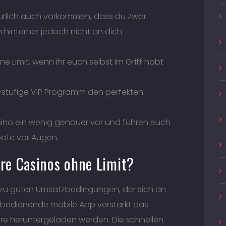
türlich auch vorkommen, dass du zwar
 hinterher jedoch nicht an dich
ne Limit, wenn ihr euch selbst im Griff habt
 6-stufige VIP Programm den perfekten
asino ein wenig genauer vor und führen euch
bote vor Augen.
ere Casinos ohne Limit?
zu guten Umsatzbedingungen, der sich an
 zu bedienende mobile App verstärkt das
re heruntergeladen werden. Die schnellen