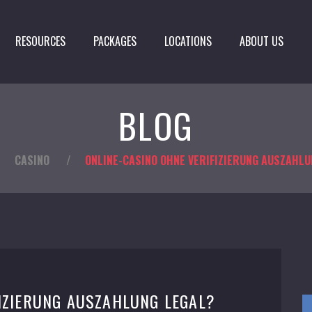
RESOURCES
PACKAGES
LOCATIONS
ABOUT US
BLOG
/
CASINO
/
ONLINE-CASINO OHNE VERIFIZIERUNG AUSZAHLU
IZIERUNG AUSZAHLUNG LEGAL?