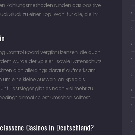
en Zahlungsmethoden runden das positive
ckGlück zu einer Top-Wahl für alle, die ihr
in
Control Board vergibt Lizenzen, die auch
rdem wurde der Spieler- sowie Datenschutz
chten dich allerdings darauf aufmerksam
ch um eine kleine Auswahl an Specials
ünf Testsieger gibt es noch viel mehr zu
edingt einmal selbst umsehen solltest.
elassene Casinos in Deutschland?