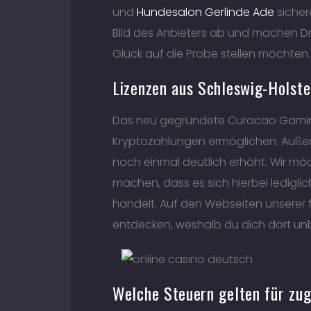
und
Hundesalon Gerlinde Ade
sicher
Bild des Anbieters ab und machen Drü
Glück auf die Probe stellen möchten.
Lizenzen aus Schleswig-Holste
Das neu gegründete Curacao Gaming 
Kryptozahlungen ermöglichen. Auße
noch einmal deutlich erhöht. Wir mö
machen, dass es sich hierbei ledigli
handelt. Auf den Webseiten unserer f
entdecken, weshalb du dich dort unb
Welche Steuern gelten für zug