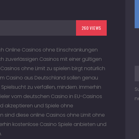
260 VIEWS
ach Online Casinos ohne Einschränkungen
h zuverlässigen Casinos mit einer gültigen
 Casinos ohne Limit zu spielen birgt natürlich
en im Casino aus Deutschland sollen genau
 Spielsucht zu verfallen, mindern. Immerhin
S
Spieler vom deutschen Casino in EU-Casinos
n
nd akzeptieren und Spiele ohne
n sind diese online Casinos ohne Limit ohne
iterhin kostenlose Casino Spiele anbieten und
.