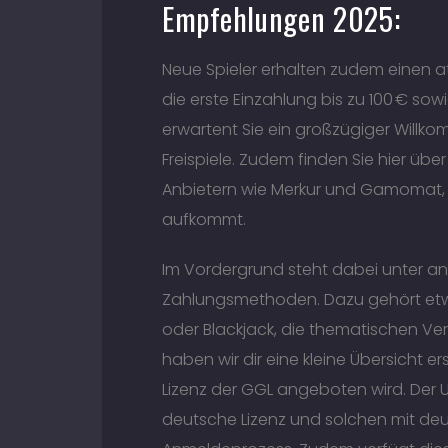
Empfehlungen 2025:
Neue Spieler erhalten zudem einen a
die erste Einzahlung bis zu 100 € sowie
erwartent Sie ein großzügiger Willk
Freispiele. Zudem finden Sie hier üb
Anbietern wie Merkur und Gamomat, 
aufkommt.
Im Vordergrund steht dabei unter an
Zahlungsmethoden. Dazu gehört etwa
oder Blackjack, die thematischen Ve
haben wir dir eine kleine Übersicht 
Lizenz der GGL angeboten wird. Der
deutsche Lizenz und solchen mit deut