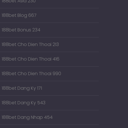
188bet Asia 230
188bet Blog 667
188bet Bonus 234
188bet Cho Dien Thoai 213
188bet Cho Dien Thoai 416
188bet Cho Dien Thoai 990
188bet Dang Ky 171
188bet Dang Ky 543
188bet Dang Nhap 454