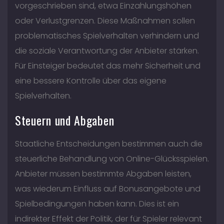
vorgeschrieben sind, etwa Einzahlungshöhen
oder Verlustgrenzen. Diese Maßnahmen sollen
problematisches Spielverhalten verhindern und
die soziale Verantwortung der Anbieter stärken.
Für Einsteiger bedeutet das mehr Sicherheit und
eine bessere Kontrolle über das eigene
Spielverhalten.
Steuern und Abgaben
Staatliche Entscheidungen bestimmen auch die
steuerliche Behandlung von Online-Glücksspielen.
Anbieter müssen bestimmte Abgaben leisten,
was wiederum Einfluss auf Bonusangebote und
Spielbedingungen haben kann. Dies ist ein
indirekter Effekt der Politik, der für Spieler relevant