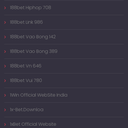
188bet Hiphop 708
188bet Link 986
188bet Vao Bong 142
188bet Vao Bong 389
188bet Vn 646
188bet Vui 780
1Win Official WebSite India
1x-Bet.downloa
1xBet Official Website