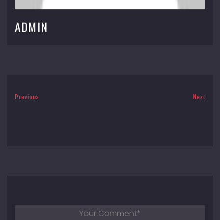
ADMIN
Previous
Next