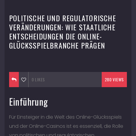
POLITISCHE UND REGULATORISCHE
VERÄNDERUNGEN: WIE STAATLICHE
ENTSCHEIDUNGEN DIE ONLINE-
GLÜCKSSPIELBRANCHE PRÄGEN
September 13, 2016
0
LIKES
280 VIEWS
Einführung
Für Einsteiger in die Welt des Online-Glücksspiels
und der Online-Casinos ist es essenziell, die Rolle
von politischen und regulatorischen