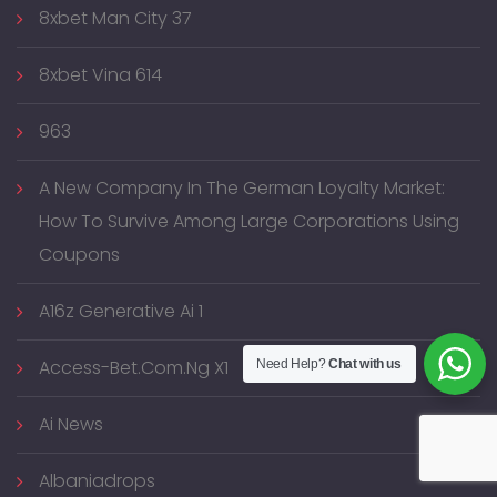
8xbet Man City 37
8xbet Vina 614
963
A New Company In The German Loyalty Market:
How To Survive Among Large Corporations Using
Coupons
A16z Generative Ai 1
Access-Bet.com.ng X1
Need Help?
Chat with us
Ai News
Albaniadrops