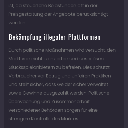
ist, da steuerliche Belastungen oft in der
Preisgestaltung der Angebote berücksichtigt
werden.
Bekämpfung illegaler Plattformen
Durch politische Maßnahmen wird versucht, den
Markt von nicht lizenzierten und unseriösen
Glücksspielanbietern zu befreien. Dies schützt
Verbraucher vor Betrug und unfairen Praktiken
und stellt sicher, dass Gelder sicher verwaltet
sowie Gewinne ausgezahlt werden. Politische
Überwachung und Zusammenarbeit
verschiedener Behörden sorgen für eine
strengere Kontrolle des Marktes.