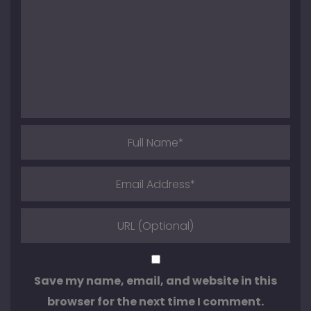
Save my name, email, and website in this
browser for the next time I comment.