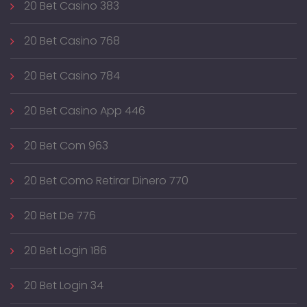
20 Bet Casino 383
20 Bet Casino 768
20 Bet Casino 784
20 Bet Casino App 446
20 Bet Com 963
20 Bet Como Retirar Dinero 770
20 Bet De 776
20 Bet Login 186
20 Bet Login 34