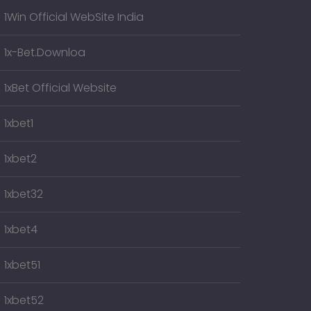
1Win Official WebSite India
1x-Bet.downloa
1xBet Official Website
1xbet1
1xbet2
1xbet32
1xbet4
1xbet51
1xbet52