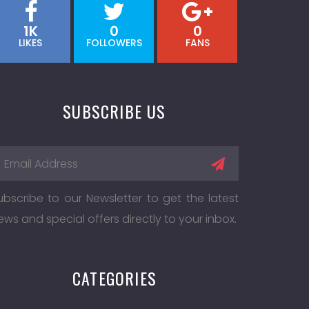
1K
0
0
LIKES
FOLLOWERS
FANS
SUBSCRIBE US
ubscribe to our Newsletter to get the latest
ews and special offers directly to your inbox.
CATEGORIES