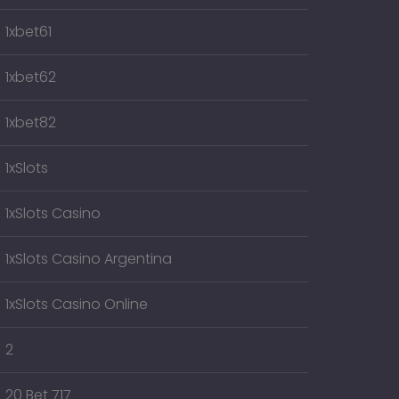
1xbet61
1xbet62
1xbet82
1xSlots
1xSlots Casino
1xSlots Casino Argentina
1xSlots Casino Online
2
20 Bet 717