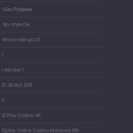
! Без Рубрики
.5p-Style.de
.rinconvikingo.cl
1
1 Win Bet 1
10 Jili Slot 208
11
12 Play Casino 411
12play Online Casino Malaysia 981