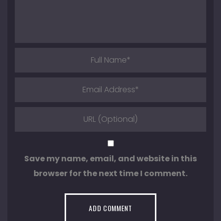
Save my name, email, and website in this
browser for the next time I comment.