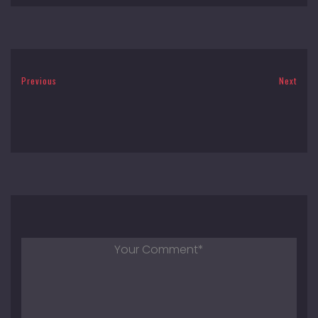
Previous
Next