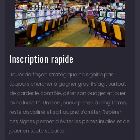
Inscription rapide
Jouer de façon stratégique ne signifie pas
toujours chercher à gagner gros. Il s’agit surtout
de garder le contrôle, gérer son budget et jouer
avec lucidité. Un bon joueur pense à long terme,
reste discipliné et sait quand s’arrêter. Repérer
ces signes permet d’éviter les pertes inutiles et de
jouer en toute sécurité.