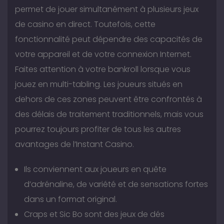
permet de jouer simultanément à plusieurs jeux
de casino en direct. Toutefois, cette
fonctionnalité peut dépendre des capacités de
votre appareil et de votre connexion Internet.
Faites attention à votre bankroll lorsque vous
jouez en multi-tabling. Les joueurs situés en
dehors de ces zones peuvent être confrontés à
des délais de traitement traditionnels, mais vous
pourrez toujours profiter de tous les autres
avantages de l’Instant Casino.
Ils conviennent aux joueurs en quête
d’adrénaline, de variété et de sensations fortes
dans un format original.
Craps et Sic Bo sont des jeux de dés