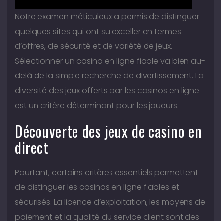
Notre examen méticuleux a permis de distinguer
quelques sites qui ont su exceller en termes
d’offres, de sécurité et de variété de jeux.
Sélectionner un casino en ligne fiable va bien au-
delà de la simple recherche de divertissement. La
diversité des jeux offerts par les casinos en ligne
est un critère déterminant pour les joueurs.
Découverte des jeux de casino en
direct
Pourtant, certains critères essentiels permettent
de distinguer les casinos en ligne fiables et
sécurisés. La licence d’exploitation, les moyens de
paiement et la qualité du service client sont des