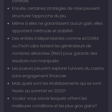
contrôle.
Ensuite, certaines stratégies de mise peuvent
structurer l’approche du jeu.
Même si elles ne garantissent aucun gain, elles
apportent méthode et stabilité.
Des entités indépendantes comme eCOGRA
ou iTech Labs testent les générateurs de
nombres aléatoires (RNG) pour garantir des
résultats non manipulés.
Les joueurs peuvent explorer l’univers du casino
sans engagement financier.
Mais quels sont les établissements qui se sont
hissés au sommet en 2025?
Voulez-vous savoir lesquels offrent les
meilleures conditions et les plus gros gains?