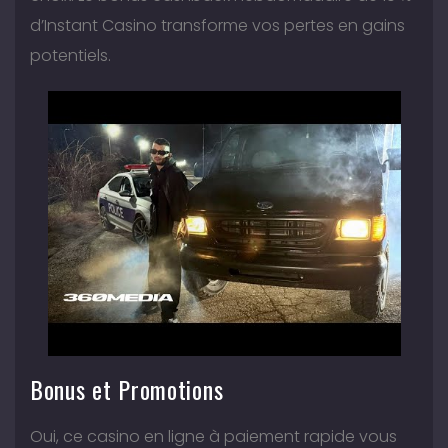
d’Instant Casino transforme vos pertes en gains
potentiels.
Bonus et Promotions
Oui, ce casino en ligne à paiement rapide vous