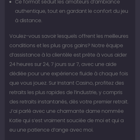
Ce format séduit les amateurs d’ambiance
authentique, tout en gardant le confort du jeu
à distance.
Voulez-vous savoir lesquels offrent les meilleures
conditions et les plus gros gains? Notre équipe
d’assistance à la clientèle est prête à vous aider
24 heures sur 24, 7 jours sur 7, avec une aide
dédiée pour une expérience fluide à chaque fois
que vous jouez. Sur Instant Casino, profitez des
retraits les plus rapides de l’industrie, y compris
des retraits instantanés, dès votre premier retrait.
J’ai parlé avec une charmante dame nommée
Katie qui s’est vraiment souciée de moi et qui a
eu une patience d’ange avec moi.