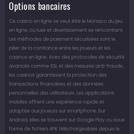
Options bancaires
Ce casino en ligne se veut être le Monaco du jeu
en ligne, où luxe et divertissement se rencontrent.
Les méthodes de paiement sécurisées sont le
pilier de la confiance entre les joueurs et les
casinos en ligne. Avec des protocoles de sécurité
avancés comme SSL et des mesures anti-fraude,
les casinos garantissent la protection des
transactions financières et des données
personnelles des utilisateurs. Les applications
mobiles offrent une expérience rapide et
adaptée aux joueurs sur smartphone. Sur
Android, elles se trouvent sur Google Play ou sous
forme de fichiers APK téléchargeables depuis le