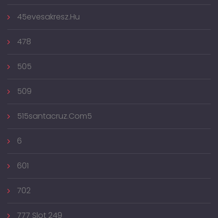
45evesakresz.hu
478
505
509
515santacruz.com5
6
601
702
777 Slot 249