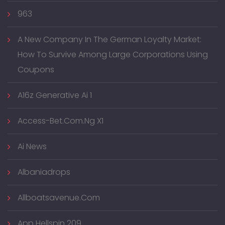
963
A New Company In The German Loyalty Market:
How To Survive Among Large Corporations Using
Coupons
A16z Generative Ai 1
Access-Bet.com.ng X1
Ai News
Albaniadrops
Allboatsavenue.com
App Hellspin 209