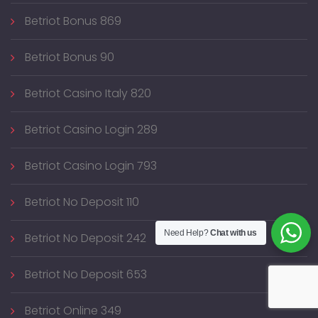
Betriot Bonus 869
Betriot Bonus 90
Betriot Casino Italy 820
Betriot Casino Login 289
Betriot Casino Login 793
Betriot No Deposit 110
Need Help?
Chat with us
Betriot No Deposit 242
Betriot No Deposit 653
Betriot Online 349