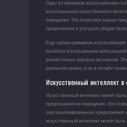
Один из примеров использования cut
использование искусственного интелл
поведения. Это позволяет казино пр
предложения и улучшать общую безоп
Еще одним примером использования 
является использование виртуальной
реалистичных игровых автоматов. Это
реальном казино, а не в онлайн-казин
Искусственный интеллект в 
Искусственный интеллект может быть 
предсказания их поведения. Это позв
персонализированные предложения и
искусственный интеллект может быть 