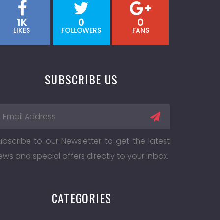
1K
0
0
LIKES
FOLLOWERS
FANS
SUBSCRIBE US
ubscribe to our Newsletter to get the latest
ews and special offers directly to your inbox.
CATEGORIES