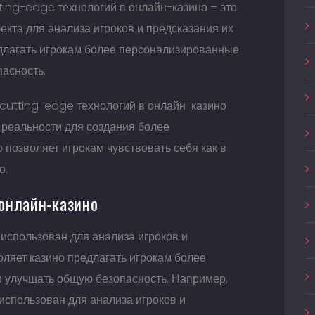
ting-edge технологий в онлайн-казино – это
екта для анализа игроков и предсказания их
едлагать игрокам более персонализированные
асность.
cutting-edge технологий в онлайн-казино
 реальности для создания более
 позволяет игрокам чувствовать себя как в
о.
онлайн-казино
использован для анализа игроков и
оляет казино предлагать игрокам более
 улучшать общую безопасность. Например,
использован для анализа игроков и