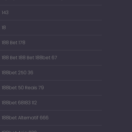
143
18
188 Bet 178
188 Bet 188 Bet 188bet 67
188bet 250 36
188bet 50 Reais 79
188bet 68183 112
188bet Alternatif 666