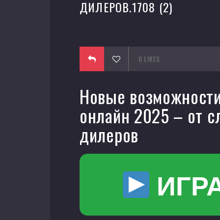
ДИЛЕРОВ.1708 (2)
September 18, 2016
0
LIKES
Новые возможности
онлайн 2025 – от с
дилеров
ИГР