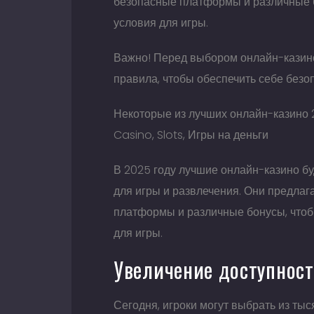
безопасные платформы и различные б
условия для игры.
Важно! Перед выбором онлайн-казино
правила, чтобы обеспечить себе безо
Некоторые из лучших онлайн-казино 2
Casino, Slots, Игры на деньги
В 2025 году лучшие онлайн-казино б
для игры и развлечения. Они предлаг
платформы и различные бонусы, чтоб
для игры.
Увеличение доступност
Сегодня, игроки могут выбрать из ты