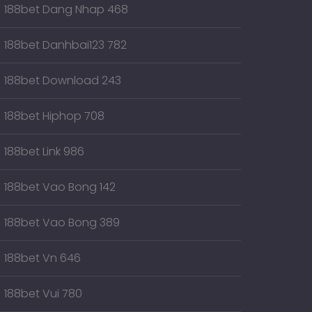
188bet Dang Nhap 468
188bet Danhbai123 782
188bet Download 243
188bet Hiphop 708
188bet Link 986
188bet Vao Bong 142
188bet Vao Bong 389
188bet Vn 646
188bet Vui 780