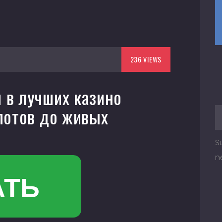
236 VIEWS
 в лучших казино
лотов до живых
S
n
АТЬ