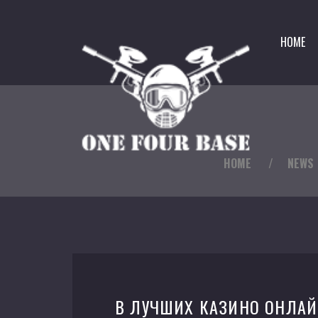
HOME
HOME
/
NEWS
В ЛУЧШИХ КАЗИНО ОНЛАЙ